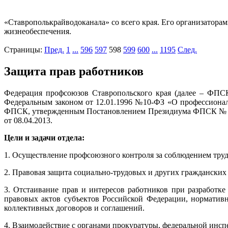
«Ставрополькрайводоканала» со всего края. Его организатора
жизнеобеспечения.
Страницы:
Пред.
1
...
596
597
598
599
600
...
1195
След.
Защита прав работников
Федерация профсоюзов Ставропольского края (далее – ФПСК
Федеральным законом от 12.01.1996 №10-ФЗ «О профессиональ
ФПСК, утвержденным Постановлением Президиума ФПСК № 31
от 08.04.2013.
Цели и задачи отдела:
1. Осуществление профсоюзного контроля за соблюдением труд
2. Правовая защита социально-трудовых и других граждански
3. Отстаивание прав и интересов работников при разработ
правовых актов субъектов Российской Федерации, нормативн
коллективных договоров и соглашений.
4. Взаимодействие с органами прокуратуры, федеральной инспе