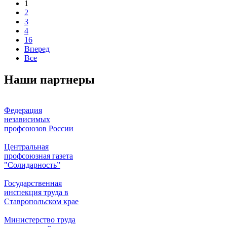
1
2
3
4
16
Вперед
Все
Наши партнеры
Федерация
независимых
профсоюзов России
Центральная
профсоюзная газета
"Солидарность”
Государственная
инспекция труда в
Ставропольском крае
Министерство труда