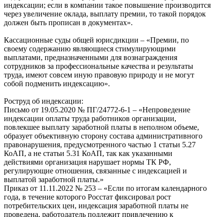
индексации; если в компании такое повышение производится
через увеличение оклада, выплату премии, то такой порядок
должен быть прописан в документах».
Кассационные суды общей юрисдикции – «Премии, по
своему содержанию являющиеся стимулирующими
выплатами, предназначенными для вознаграждения
сотрудников за профессиональные качества и результаты
труда, имеют совсем иную правовую природу и не могут
собой подменить индексацию».
Роструд об индексации:
Письмо от 19.05.2020 № ПГ/24772-6-1 – «Непроведение
индексации оплаты труда работников организации,
повлекшее выплату заработной платы в неполном объеме,
образует объективную сторону состава административного
правонарушения, предусмотренного частью 1 статьи 5.27
КоАП, а не статьи 5.31 КоАП, так как указанными
действиями организация нарушает нормы ТК РФ,
регулирующие отношения, связанные с индексацией и
выплатой заработной платы.»
Приказ от 11.11.2022 № 253 – «Если по итогам календарного
года, в течение которого Росстат фиксировал рост
потребительских цен, индексация заработной платы не
проведена, работодатель подлежит привлечению к