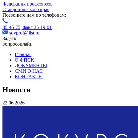
Федерация профсоюзов
Ставропольского края
Позвоните нам по телефонам:
35-46-75,
факс 35-19-01
sovprof@list.ru
Задать
вопрос
онлайн
Главная
О ФПСК
ДОКУМЕНТЫ
СМИ О НАС
КОНТАКТЫ
Новости
22.06.2026