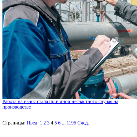
Работа на износ стала причиной несчастного случая на
производстве
Страницы:
Пред.
1
2
3
4
5
6
...
1195
След.