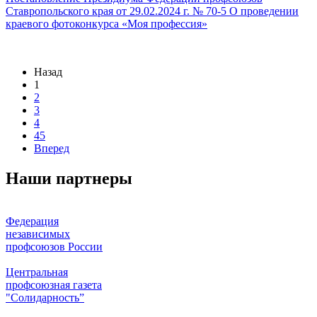
Ставропольского края от 29.02.2024 г. № 70-5 О проведении
краевого фотоконкурса «Моя профессия»
Назад
1
2
3
4
45
Вперед
Наши партнеры
Федерация
независимых
профсоюзов России
Центральная
профсоюзная газета
"Солидарность”