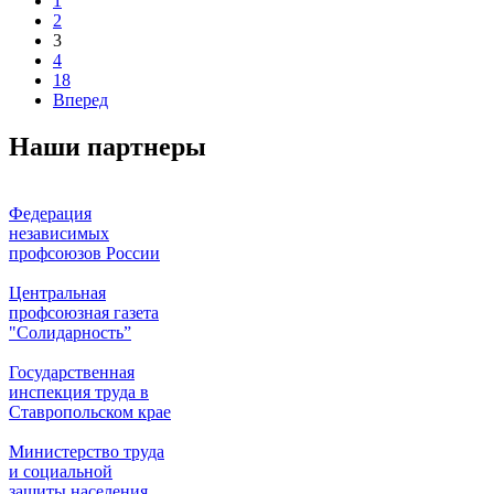
1
2
3
4
18
Вперед
Наши партнеры
Федерация
независимых
профсоюзов России
Центральная
профсоюзная газета
"Солидарность”
Государственная
инспекция труда в
Ставропольском крае
Министерство труда
и социальной
защиты населения