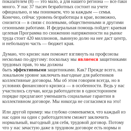
показателем (8) — это мало, а для нашего региона — все-таки
много. У нас 37 тысяч безработных состоит на учете
официально, и мы понимаем, что за каждым — семья.
Конечно, сейчас уровень безработицы в крае, возможно,
снизится — в связи с полевыми, общественными и другими
сезонными работами. И федеральная помощь пойдет: краевая
целевая Программа по снижению напряженности на рынке
труда стоит 420 миллионов, львиную долю на нее даст центр,
и небольшую часть — бюджет края.
Думаю, что кризис нам поможет взглянуть на профсоюзы
несколько по-другому: поскольку мы
являемся
защитниками
трудовых прав, то мы должны
быть
эффективными
защитниками. Как? Прежде всего, на
локальном уровне заключать выгодные для работников
коллективные договоры. Мы об этом говорим всегда, но в
условиях финансового кризиса — в особенности. Ведь у нас
участились случаи, когда работодатели в одностороннем
порядке предлагают уменьшить социальные гарантии в
коллективном договоре. Мы никогда не согласимся на это!
Или другой пример: мы глубоко сомневаемся, что каждый из
нас один на один с работодателем сможет заключить
нормальный, выгодный для себя, трудовой договор. Потому
что у нас зачастую даже в трудовом договоре есть нормы и