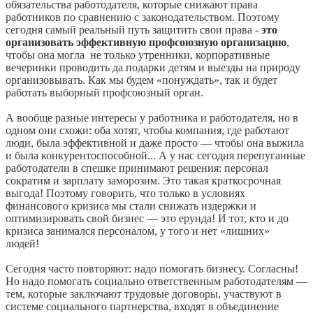
обязательства работодателя, которые снижают права
работников по сравнению с законодательством. Поэтому
сегодня самый реальный путь защитить свои права -
это
организовать эффективную профсоюзную организацию
,
чтобы она могла не только утренники, корпоративные
вечеринки проводить да подарки детям и выезды на природу
организовывать. Как мы будем «понуждать», так и будет
работать выборный профсоюзный орган.
А вообще разные интересы у работника и работодателя, но в
одном они схожи: оба хотят, чтобы компания, где работают
люди, была эффективной и даже просто — чтобы она выжила
и была конкурентоспособной... А у нас сегодня перепуганные
работодатели в спешке принимают решения: персонал
сократим и зарплату заморозим. Это такая краткосрочная
выгода! Поэтому говорить, что только в условиях
финансового кризиса мы стали снижать издержки и
оптимизировать свой бизнес — это ерунда! И тот, кто и до
кризиса занимался персоналом, у того и нет «лишних»
людей!
Сегодня часто повторяют: надо помогать бизнесу. Согласны!
Но надо помогать социально ответственным работодателям —
тем, которые заключают трудовые договоры, участвуют в
системе социального партнерства, входят в объединение