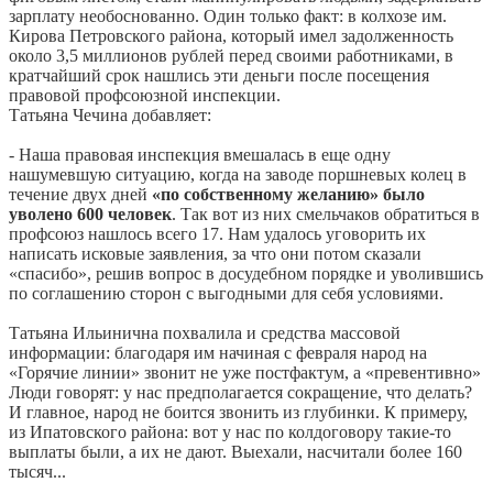
зарплату необоснованно. Один только факт: в колхозе им.
Кирова Петровского района, который имел задолженность
около 3,5 миллионов рублей перед своими работниками, в
кратчайший срок нашлись эти деньги после посещения
правовой профсоюзной инспекции.
Татьяна Чечина добавляет:
- Наша правовая инспекция вмешалась в еще одну
нашумевшую ситуацию, когда на заводе поршневых колец в
течение двух дней
«по собственному желанию» было
уволено 600 человек
. Так вот из них смельчаков обратиться в
профсоюз нашлось всего 17. Нам удалось уговорить их
написать исковые заявления, за что они потом сказали
«спасибо», решив вопрос в досудебном порядке и уволившись
по соглашению сторон с выгодными для себя условиями.
Татьяна Ильинична похвалила и средства массовой
информации: благодаря им начиная с февраля народ на
«Горячие линии» звонит не уже постфактум, а «превентивно»
Люди говорят: у нас предполагается сокращение, что делать?
И главное, народ не боится звонить из глубинки. К примеру,
из Ипатовского района: вот у нас по колдоговору такие-то
выплаты были, а их не дают. Выехали, насчитали более 160
тысяч...