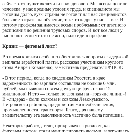
сейчас этот пункт включили в колдоговор. Мы всегда ценили
человека, у нас вредные условия труда, и специалиста мы
готовим долго, вузы страны не готовят для нас специалистов -
большие затраты на обучение, так что кадры у нас — все. И
потому профком занимается всеми проблемами: от штатного
расписания до решения трудовых споров. И вот все люди у
нас знают: если что-то не ясно, надо иди в профсоюз.
Кризис — фиговый лист?
Во время кризиса особенно обострились вопросы с задержкой
выплаты заработной платы, рассказал участникам круглого
стола Андрей Коваленко, заместитель председателя ФПСК:
- В тот период, когда по сведениям Росстата в крае
задолженность по зарплате составляла не больше 6 млн.
рублей, мы выявили совсем другую цифру - около 15
миллионов! И это — только по звонкам на «горячие линии»!
В «лидерах» были колхозы и совхозы Левокумского,
Петровского районов, предприятия жизнеобеспечения,
промышленности, транспорта. Благодаря нашему
вмешательству эта задолженность частично была погашена.
Некоторые работодатели, прикрываясь кризисом, как
фиговым листом, стали манипулировать людьми, задерживать