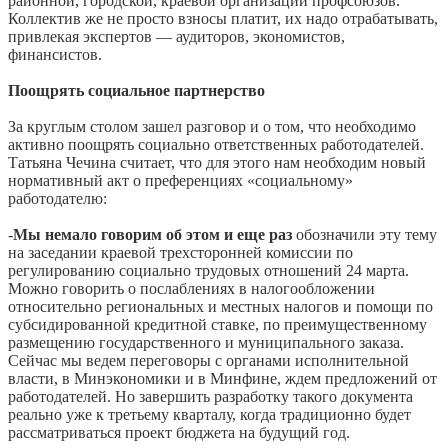
районной, городской, краевой организации профсоюзов.
Коллектив же не просто взносы платит, их надо отрабатывать,
привлекая экспертов — аудиторов, экономистов,
финансистов.
Поощрять социальное партнерство
За круглым столом зашел разговор и о том, что необходимо
активно поощрять социально ответственных работодателей.
Татьяна Чечина считает, что для этого нам необходим новый
нормативный акт о преференциях «социальному»
работодателю:
-
Мы немало говорим об этом и еще раз
обозначили эту тему
на заседании краевой трехсторонней комиссии по
регулированию социально трудовых отношений 24 марта.
Можно говорить о послаблениях в налогообложении
относительно региональных и местных налогов и помощи по
субсидированной кредитной ставке, по преимущественному
размещению государственного и муниципального заказа.
Сейчас мы ведем переговоры с органами исполнительной
власти, в Минэкономики и в Минфине, ждем предложений от
работодателей. Но завершить разработку такого документа
реально уже к третьему кварталу, когда традиционно будет
рассматриваться проект бюджета на будущий год.