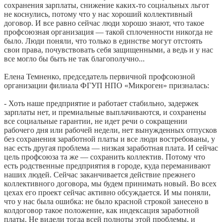
сохранения зарплаты, снижение каких-то социальных льгот
не коснулись, потому что у нас хороший коллективный
договор. И все равно сейчас люди хорошо знают, что такое
профсоюзная организация — такой сплоченности никогда не
было. Люди поняли, что только в единстве могут отстоять
свои права, почувствовать себя защищенными, а ведь и у нас
все могло бы быть не так благополучно...
Елена Темненко, председатель первичной профсоюзной
организации филиала ФГУП НПО «Микроген» призналась:
- Хоть наше предприятие и работает стабильно, задержек
зарплаты нет, и премиальные выплачиваются, и сохранены
все социальные гарантии, не идет речи о сокращении
рабочего дня или рабочей недели, нет вынужденных отпусков
без сохранения заработной платы и все люди востребованы, у
нас есть другая проблема — низкая заработная плата. И сейчас
цель профсоюза та же — сохранить коллектив. Потому что
есть родственные предприятия в городе, куда переманивают
наших людей. Сейчас заканчивается действие прежнего
коллективного договора, мы будем принимать новый. Во всех
цехах его проект сейчас активно обсуждается. И мы поняли,
что у нас была ошибка: не было красной строкой занесено в
колдоговор такое положение, как индексация заработной
платы. Не видели тогда всей полноты этой проблемы, и