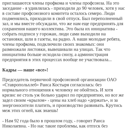
приглашаются члены профкома и члены профсоюза. На это
заседание - я удивлялась - приходили до 90 человек, хотя у нас
в составе профсоюзного комитета осталось семеро. Люди
подменялись, приходили в свой отпуск. Был переполненный
зал, и мы вместе обсуждали, что же нам еще предпринять для
сохранения нашего коллектива. Это была их инициатива -
собрать подписи у горожан, люди сами выходили на
остановки, шли в газеты, на радио. А наши молодые ребята,
члены профкома, подключили своих знакомых: они
размножали листовки, вывешивали на улицах. Так что
инициатива больше исходила снизу, а администрация
предприятия в этих процессах вообще не участвовала...
Кадры — наше «все»!
Председатель первичной профсоюзной организации ОАО
«Ставропольхлеб» Раиса Костыря согласилась: без
нормального отношения к человеку не обойтись. И хотя
кризис не столь уж больно ударил по предприятию, но все же
задел своим «крылом» - цены на хлеб надо «держать», и за
энергоносители платить, и производство развивать. Крутись
меж этих огней, как знаешь!
- Нам 92 года было в прошлом году, - говорит Раиса
Николаевна. - Но нас такие проблемы, как отпуск без