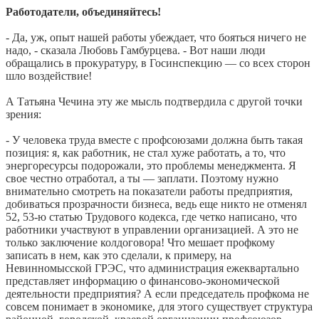
Работодатели, объединяйтесь!
- Да, уж, опыт нашей работы убеждает, что бояться ничего не
надо, - сказала Любовь Гамбурцева. - Вот наши люди
обращались в прокуратуру, в Госинспекцию — со всех сторон
шло воздействие!
А Татьяна Чечина эту же мысль подтвердила с другой точки
зрения:
- У человека труда вместе с профсоюзами должна быть такая
позиция: я, как работник, не стал хуже работать, а то, что
энергоресурсы подорожали, это проблемы менеджмента. Я
свое честно отработал, а ты — заплати. Поэтому нужно
внимательно смотреть на показатели работы предприятия,
добиваться прозрачности бизнеса, ведь еще никто не отменял
52, 53-ю статью Трудового кодекса, где четко написано, что
работники участвуют в управлении организацией. А это не
только заключение колдоговора! Что мешает профкому
записать в нем, как это сделали, к примеру, на
Невинномысской ГРЭС, что администрация ежеквартально
представляет информацию о финансово-экономической
деятельности предприятия? А если председатель профкома не
совсем понимает в экономике, для этого существует структура