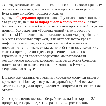
- Сегодня только ленивый не говорит о финансовом кризисе:
он многое изменил, в том числе и в профсоюзной работе.
Буквально с ноября прошлого года на
краевую
Федерацию
профсоюзов обрушился шквал звонков:
мы увидели, как
мало народ знает о своих правах.
Кстати,
больше всего звонков было не от членов профсоюза! Тогда мы
поняли: без открытия «Горячих линий» нам просто не
обойтись! Но и этого нам показалось мало: мы разработали
буклеты (несколько тиражей) для жителей всего края с
информацией о том, как нужно вести себя, если вам
предлагают уволиться, скажем, по собственному желанию,
если на предприятии идет сокращение — каковы ваши
гарантии. А для своего профактива мы разработали
методическое пособие, которое пользуется очень большой
популярностью даже среди наших коллег в Южном
федеральном округе.
В целом же, сказать, что кризис глобально коснулся нашего
края, нельзя. Потому что у нас аграрный край. И все же
заметно пострадали предприятия Автопрома и строительная
отрасль.
У нас достаточно высокая безработица: на 1 января — 2,1
процента, теперь — 2,7. По сравнению с российским