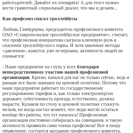
работодателей. Давайте их поощрять! А для этого нужно
вести грамотный социальный диалог, что мы и делаем...
Как профсоюз спасал троллейбусы
Любовь Гамбурцева, председатель профсоюзного комитета
ОАО «Ставропольское троллейбусное предприятие», считает,
что профсоюзная инициатива сыграла ключевую роль в
спасении троллейбусного парка. И хотя законные методы
«давления», кажется, уже исчерпаны, активность людей не
снижается:
- Наше предприятие на слуху у всех
благодаря
непосредственному участию нашей профсоюзной
организации
. Кризис начался для нас не только сейчас, ведь и
раньше все было завязано на ценовой политике. Потому что
наше предприятие работает по государственному
регулированию тарифов и, как только электроэнергия
дорожает, себестоимость проезда, естественно, должна
вырасти. Кулаком по столу в ценовой политике стукнуть
нельзя, но когда настал момент, что люди могли остаться
вообще без работы, что тут началось! Профсоюзная
организация постоянно собиралась на совещания, и такую
активность проявили сами члены профсоюза! Вот я пишу
объявление: состоится заседание профсоюзного комитета,