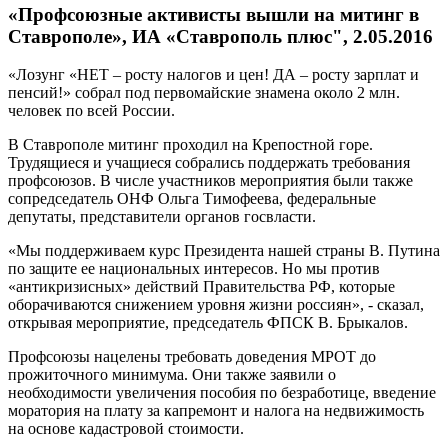
«Профсоюзные активисты вышли на митинг в
Ставрополе», ИА «Ставрополь плюс", 2.05.2016
«Лозунг «НЕТ – росту налогов и цен! ДА – росту зарплат и
пенсий!» собрал под первомайские знамена около 2 млн.
человек по всей России.
В Ставрополе митинг проходил на Крепостной горе.
Трудящиеся и учащиеся собрались поддержать требования
профсоюзов. В числе участников мероприятия были также
сопредседатель ОНФ Ольга Тимофеева, федеральные
депутаты, представители органов госвласти.
«Мы поддерживаем курс Президента нашей страны В. Путина
по защите ее национальных интересов. Но мы против
«антикризисных» действий Правительства РФ, которые
оборачиваются снижением уровня жизни россиян», - сказал,
открывая мероприятие, председатель ФПСК В. Брыкалов.
Профсоюзы нацелены требовать доведения МРОТ до
прожиточного минимума. Они также заявили о
необходимости увеличения пособия по безработице, введение
моратория на плату за капремонт и налога на недвижимость
на основе кадастровой стоимости.