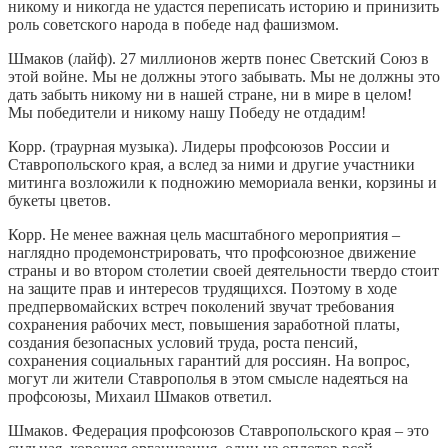
никому и никогда не удастся переписать историю и принизить
роль советского народа в победе над фашизмом.
Шмаков (лайф). 27 миллионов жертв понес Светский Союз в
этой войне. Мы не должны этого забывать. Мы не должны это
дать забыть никому ни в нашей стране, ни в мире в целом!
Мы победители и никому нашу Победу не отдадим!
Корр. (траурная музыка). Лидеры профсоюзов России и
Ставропольского края, а вслед за ними и другие участники
митинга возложили к подножию мемориала венки, корзины и
букеты цветов.
Корр. Не менее важная цель масштабного мероприятия –
наглядно продемонстрировать, что профсоюзное движение
страны и во втором столетии своей деятельности твердо стоит
на защите прав и интересов трудящихся. Поэтому в ходе
предпервомайских встреч поколений звучат требования
сохранения рабочих мест, повышения заработной платы,
создания безопасных условий труда, роста пенсий,
сохранения социальных гарантий для россиян. На вопрос,
могут ли жители Ставрополья в этом смысле надеяться на
профсоюзы, Михаил Шмаков ответил.
Шмаков. Федерация профсоюзов Ставропольского края – это