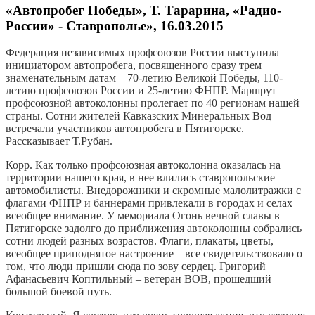
«Автопробег Победы», Т. Тарарина, «Радио-
России» - Ставрополье», 16.03.2015
Федерация независимых профсоюзов России выступила
инициатором автопробега, посвященного сразу трем
знаменательным датам – 70-летию Великой Победы, 110-
летию профсоюзов России и 25-летию ФНПР. Маршрут
профсоюзной автоколонны пролегает по 40 регионам нашей
страны. Сотни жителей Кавказских Минеральных Вод
встречали участников автопробега в Пятигорске.
Рассказывает Т.Рубан.
Корр. Как только профсоюзная автоколонна оказалась на
территории нашего края, в нее влились ставропольские
автомобилисты. Внедорожники и скромные малолитражки с
флагами ФНПР и баннерами привлекали в городах и селах
всеобщее внимание. У мемориала Огонь вечной славы в
Пятигорске задолго до приближения автоколонны собрались
сотни людей разных возрастов. Флаги, плакаты, цветы,
всеобщее приподнятое настроение – все свидетельствовало о
том, что люди пришли сюда по зову сердец. Григорий
Афанасьевич Коптильный – ветеран ВОВ, прошедший
большой боевой путь.