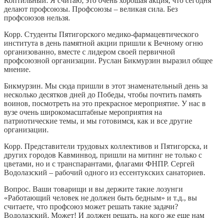
Коптильный. Я считаю, это очень хорошая акция, что сегодня
делают профсоюзы. Профсоюзы – великая сила. Без
профсоюзов нельзя.
Корр. Студенты Пятигорского медико-фармацевтического
института в день памятной акции пришли к Вечному огню
организованно, вместе с лидером своей первичной
профсоюзной организации. Руслан Бикмурзин выразил общее
мнение.
Бикмурзин. Мы сюда пришли в этот знаменательный день за
несколько десятков дней до Победы, чтобы почтить память
воинов, посмотреть на это прекрасное мероприятие. У нас в
вузе очень широкомасштабные мероприятия на
патриотические темы, и мы готовимся, как и все другие
организации.
Корр. Представители трудовых коллективов и Пятигорска, и
других городов Кавминвод, пришли на митинг не только с
цветами, но и с транспарантами, флагами ФНПР. Сергей
Водолазский – рабочий одного из ессентукских санаториев.
Вопрос. Ваши товарищи и вы держите такие лозунги
«Работающий человек не должен быть бедным» и т.д., вы
считаете, что профсоюз может решать такие задачи?
Водолазский. Может! И должен решать, на кого же еще нам