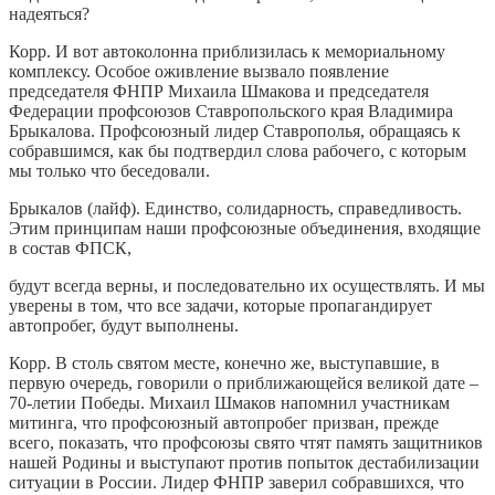
надеяться?
Корр. И вот автоколонна приблизилась к мемориальному
комплексу. Особое оживление вызвало появление
председателя ФНПР Михаила Шмакова и председателя
Федерации профсоюзов Ставропольского края Владимира
Брыкалова. Профсоюзный лидер Ставрополья, обращаясь к
собравшимся, как бы подтвердил слова рабочего, с которым
мы только что беседовали.
Брыкалов (лайф). Единство, солидарность, справедливость.
Этим принципам наши профсоюзные объединения, входящие
в состав ФПСК,
будут всегда верны, и последовательно их осуществлять. И мы
уверены в том, что все задачи, которые пропагандирует
автопробег, будут выполнены.
Корр. В столь святом месте, конечно же, выступавшие, в
первую очередь, говорили о приближающейся великой дате –
70-летии Победы. Михаил Шмаков напомнил участникам
митинга, что профсоюзный автопробег призван, прежде
всего, показать, что профсоюзы свято чтят память защитников
нашей Родины и выступают против попыток дестабилизации
ситуации в России. Лидер ФНПР заверил собравшихся, что