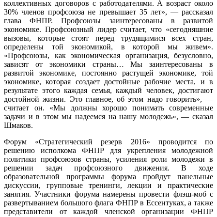
коллективных договоров с работодателями. А возраст около
30% членов профсоюза не превышает 35 лет», — рассказал
глава ФНПР. Профсоюзы заинтересованы в развитой
экономике. Профсоюзный лидер считает, что «сегодняшние
вызовы, которые стоят перед трудящимися всех стран,
определены той экономикой, в которой мы живем».
«Профсоюзы, как экономическая организация, безусловно,
зависят от экономики страны… Мы заинтересованы в
развитой экономике, постоянно растущей экономике, той
экономике, которая создает достойные рабочие места, и в
результате этого каждая семья, каждый человек, достигают
достойной жизни. Это главное, об этом надо говорить», —
считает он. «Мы должны хорошо понимать современные
задачи и в этом мы надеемся на нашу молодежь», — сказал
Шмаков.
Форум «Стратегический резерв 2016» проводится по
решению исполкома ФНПР для укрепления молодежной
политики профсоюзов страны, усиления роли молодежи в
решении задач профсоюзного движения. В ходе
образовательной программы форума пройдут панельные
дискуссии, групповые тренинги, лекции и практические
занятия. Участники форума намерены провести флэш-моб с
развертыванием большого флага ФНПР в Ессентуках, а также
представители от каждой членской организации ФНПР