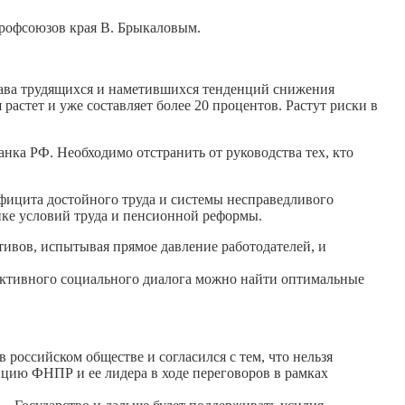
профсоюзов края В. Брыкаловым.
рава трудящихся и наметившихся тенденций снижения
астет и уже составляет более 20 процентов. Растут риски в
нка РФ. Необходимо отстранить от руководства тех, кто
фицита достойного труда и системы несправедливого
нке условий труда и пенсионной реформы.
тивов, испытывая прямое давление работодателей, и
труктивного социального диалога можно найти оптимальные
российском обществе и согласился с тем, что нельзя
цию ФНПР и ее лидера в ходе переговоров в рамках