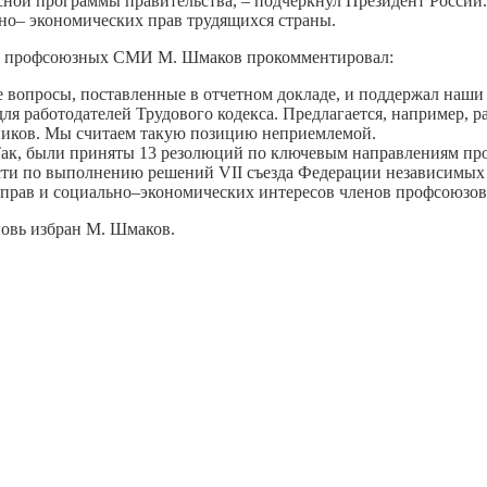
ной программы правительства, – подчеркнул Президент России. 
но– экономических прав трудящихся страны.
 и профсоюзных СМИ М. Шмаков прокомментировал:
е вопросы, поставленные в отчетном докладе, и поддержал наши
ля работодателей Трудового кодекса. Предлагается, например,
ников. Мы считаем такую позицию неприемлемой.
ак, были приняты 13 резолюций по ключевым направлениям про
ти по выполнению решений VII съезда Федерации независимых 
 прав и социально–экономических интересов членов профсоюзов
овь избран М. Шмаков.