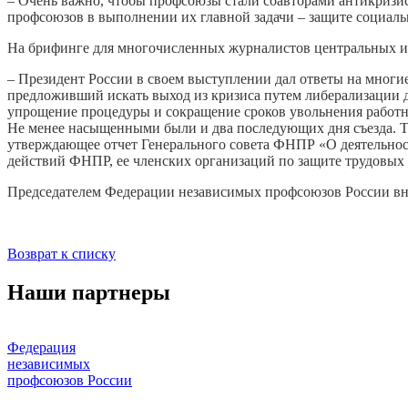
– Очень важно, чтобы профсоюзы стали соавторами антикризис
профсоюзов в выполнении их главной задачи – защите социаль
На брифинге для многочисленных журналистов центральных
– Президент России в своем выступлении дал ответы на многи
предложивший искать выход из кризиса путем либерализации д
упрощение процедуры и сокращение сроков увольнения работ
Не менее насыщенными были и два последующих дня съезда. Т
утверждающее отчет Генерального совета ФНПР «О деятельнос
действий ФНПР, ее членских организаций по защите трудовых
Председателем Федерации независимых профсоюзов России вн
Возврат к списку
Наши партнеры
Федерация
независимых
профсоюзов России