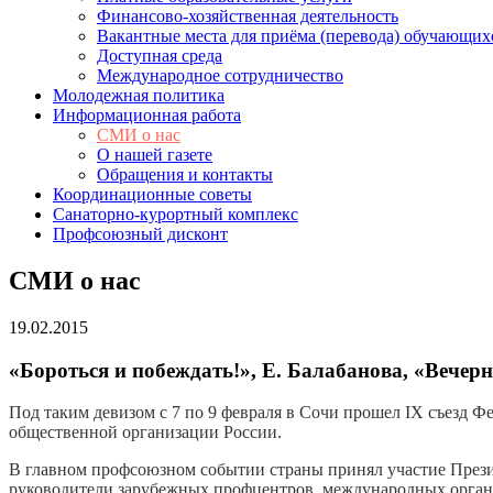
Финансово-хозяйственная деятельность
Вакантные места для приёма (перевода) обучающих
Доступная среда
Международное сотрудничество
Молодежная политика
Информационная работа
СМИ о нас
О нашей газете
Обращения и контакты
Координационные советы
Санаторно-курортный комплекс
Профсоюзный дисконт
СМИ о нас
19.02.2015
«Бороться и побеждать!», Е. Балабанова, «Вечерн
Под таким девизом с 7 по 9 февраля в Сочи прошел IX съезд 
общественной организации России.
В главном профсоюзном событии страны принял участие Презид
руководители зарубежных профцентров, международных орган