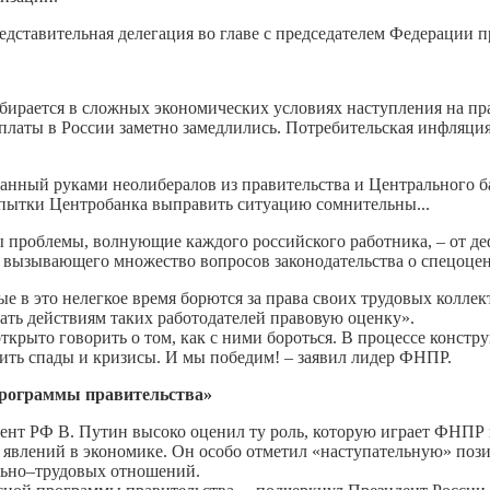
едставительная делегация во главе с председателем Федерации 
обирается в сложных экономических условиях наступления на п
платы в России заметно замедлились. Потребительская инфляция р
анный руками неолибералов из правительства и Центрального ба
пытки Центробанка выправить ситуацию сомнительны...
 проблемы, волнующие каждого российского работника, – от де
о вызывающего множество вопросов законодательства о спецоце
е в это нелегкое время борются за права своих трудовых коллек
ть действиям таких работодателей правовую оценку».
 открыто говорить о том, как с ними бороться. В процессе конс
едить спады и кризисы. И мы победим! – заявил лидер ФНПР.
программы правительства»
ент РФ В. Путин высоко оценил ту роль, которую играет ФНПР в 
явлений в экономике. Он особо отметил «наступательную» пози
льно–трудовых отношений.