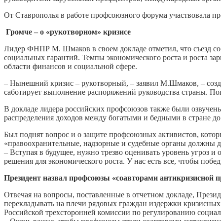
От Ставрополья в работе профсоюзного форума участвовала пр
Громче – о «рукотворном» кризисе
Лидер ФНПР М. Шмаков в своем докладе отметил, что съезд с
социальных гарантий. Темпы экономического роста и роста зар
области финансов и социальной сфере.
– Нынешний кризис – рукотворный, – заявил М.Шмаков, – созд
саботирует выполнение распоряжений руководства страны. По
В докладе лидера российских профсоюзов также были озвучены
распределения доходов между богатыми и бедными в стране д
Был поднят вопрос и о защите профсоюзных активистов, которы
«правоохранительные, надзорные и судебные органы должны да
– Вступая в будущее, нужно трезво оценивать уровень угроз и
решения для экономического роста. У нас есть все, чтобы поб
Президент назвал профсоюзы «соавторами антикризисной 
Отвечая на вопросы, поставленные в отчетном докладе, Презид
перекладывать на плечи рядовых граждан издержки кризисных 
Российской трехсторонней комиссии по регулированию социа