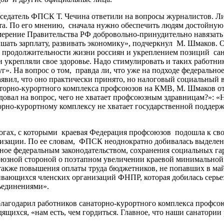
едатель ФПСК Т. Чечина ответили на вопросы журналистов. Л
а. По его мнению, сначала нужно обеспечить людям достойную 
амерение Правительства РФ добровольно-принудительно навяза
овышать зарплату, развивать экономику», подчеркнул М. Шмаков.
и продолжительности жизни россиян и укреплением позиций са
и укрепляли свое здоровье. Надо стимулировать и таких работник
уг». На вопрос о том, правда ли, что уже на подходе федераль
вил, что оно практически принято, но налоговый социальный в
аторно-курортного комплекса профсоюзов на КМВ, М. Шмаков отв
едовал на вопрос, чего не хватает профсоюзным здравницам?»:
торно-курортному комплексу не хватает государственной подде
тогах, с которыми краевая Федерация профсоюзов подошла к сво
анизации. По ее словам, ФПСК неоднократно добивалась выдел
ное федеральным законодательством, сохранения социальных гар
юзной стороной о поэтапном увеличении краевой минимальной 
 также повышения оплаты труда бюджетников, не попавших в ма
вающихся членских организаций ФНПР, которая добилась серьезн
ъединениями».
агодарил работников санаторно-курортного комплекса профсоюз
ящихся, «нам есть, чем гордиться. Главное, что наши санатори