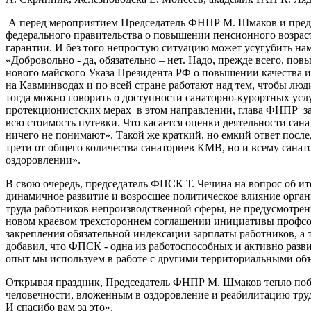
А перед мероприятием Председатель ФНПР М. Шмаков и предс
федерального правительства о повышении пенсионного возраст
гарантии. И без того непростую ситуацию может усугубить н
«Добровольно - да, обязательно – нет. Надо, прежде всего, п
нового майского Указа Президента РФ о повышении качества 
на Кавминводах и по всей стране работают над тем, чтобы люд
тогда можно говорить о доступности санаторно-курортных усл
протекционистских мерах в этом направлении, глава ФНПР зая
всю стоимость путевки. Что касается оценки деятельности сан
ничего не понимают». Такой же краткий, но емкий ответ посл
трети от общего количества санаториев КМВ, но и всему сана
оздоровлении».
В свою очередь, председатель ФПСК Т. Чечина на вопрос об и
динамичное развитие и возросшее политическое влияние орг
труда работников непроизводственной сферы, не предусмотрен
новом краевом трехстороннем соглашении инициативы профсо
закрепления обязательной индексации зарплаты работников, а
добавил, что ФПСК - одна из работоспособных и активно разви
опыт мы используем в работе с другими территориальными об
Открывая праздник, Председатель ФНПР М. Шмаков тепло побл
человечности, вложенным в оздоровление и реабилитацию труд
И спасибо вам за это».