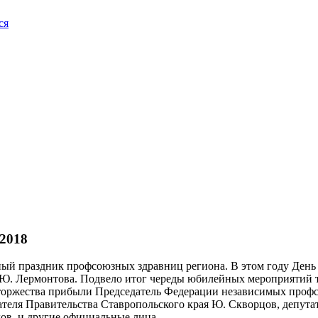
ся
.2018
й праздник профсоюзных здравниц региона. В этом году День 
М.Ю. Лермонтова. Подвело итог череды юбилейных мероприятий 
торжества прибыли Председатель Федерации независимых профс
еля Правительства Ставропольского края Ю. Скворцов, депутат
дов и другие официальные лица.