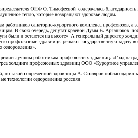
опредседателя ОНФ О. Тимофеевой содержалась благодарность пр
и душевное тепло, которые возвращают здоровье людям.
 работников санаторно-курортного комплекса профсоюзов, а за
цам. В свою очередь, депутат краевой Думы В. Аргашоков поб
слуги были и остаются на высоте». А генеральный директор хо
что профсоюзные здравницы решают государственную задачу во
о оздоровления».
ремии лучшим работникам профсоюзных здравниц. «Град наград
урса холдинга профсоюзных здравниц ООО «Курортное управлен
, но такой современной здравницы А. Столяров поблагодарил за 
вые технологии оздоровления россиян.