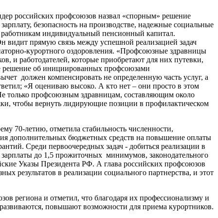
идер российских профсоюзов назвал «спорным» решение
зарплату, безопасность на производстве, надежные социальные
ть работникам индивидуальный пенсионный капитал.
 Он видит прямую связь между успешной реализацией задач
наторно-курортного оздоровления. «Профсоюзные здравницы
ов, и работодателей, которые приобретают для них путевки,
ное решение об инициированных профсоюзами
ычет должен компенсировать не определенную часть услуг, а
етил; «Я оцениваю высоко. А кто нет – они просто в этом
 «Не только профсоюзным здравницам, составляющим около
ржки, чтобы вернуть лидирующие позиции в профилактическом
ему 70-летию, отметила стабильность численности,
ения дополнительных бюджетных средств на повышение оплаты
антий. Среди первоочередных задач - добиться реализации в
зарплаты до 1,5 прожиточных минимумов, законодательного
йские Указы Президента РФ. А глава российских профсоюзов
ых результатов в реализации социального партнерства, и этот
ов региона и отметил, что благодаря их профессионализму и
и развиваются, повышают возможности для приема курортников.