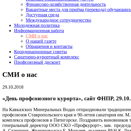
Финансово-хозяйственная деятельность
Вакантные места для приёма (перевода) обучающих
Доступная среда
Международное сотрудничество
Молодежная политика
Информационная работа
СМИ о нас
О нашей газете
Обращения и контакты
Координационные советы
Санаторно-курортный комплекс
Профсоюзный дисконт
СМИ о нас
29.10.2018
«День профсоюзного курорта», сайт ФНПР, 29.10
На Кавказских Минеральных Водах отпраздновали традиционны
профсоюзов Ставропольского края и 90-летия санатория им. 
комплекса профсоюзов в Пятигорске. Поздравить виновников 
генеральный директор ООО СКО «Профкурорт», зам. председат
А. Скрипник, Железноводска Е. Моисеев, академик РАН К. Ля