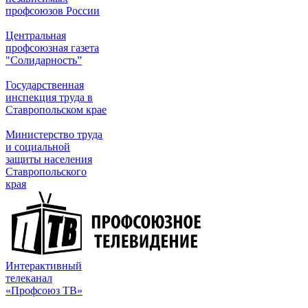
профсоюзов России
Центральная
профсоюзная газета
"Солидарность”
Государственная
инспекция труда в
Ставропольском крае
Министерство труда
и социальной
защиты населения
Ставропольского
края
Интерактивный
телеканал
«Профсоюз ТВ»