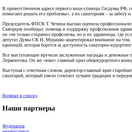
В приветственном адресе первого вице-спикера Госдумы РФ, с
помогают решать его проблемы», а их санаториям – за заботу 
Председатель ФПСК Т. Чечина высоко оценила профессионализм
Скворцов пообещал помощь и поддержку профсоюзным здравни
он «не только сохранил профсоюзы, но и их здравницы, где у
депутат Думы СК Н. Мурашко акцентировал внимание на том, 
единицей, которая борется за доступность санаторно-курортног
Все выступающие вручили заслуженные награды и денежные п
Лермонтова. Он же «взял» главный приз общекурортного конк
Выступая с ответным словом, директор-главный врач старейшей
санаторий, который умело сочетает лучшие традиции и передо
Возврат к списку
Наши партнеры
Федерация
независимых