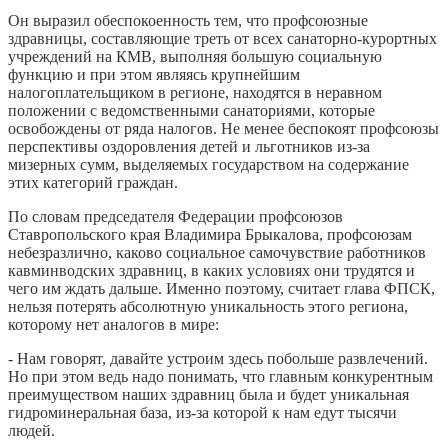
Он выразил обеспокоенность тем, что профсоюзные
здравницы, составляющие треть от всех санаторно-курортных
учреждений на КМВ, выполняя большую социальную
функцию и при этом являясь крупнейшим
налогоплательщиком в регионе, находятся в неравном
положении с ведомственными санаториями, которые
освобождены от ряда налогов. Не менее беспокоят профсоюзы
перспективы оздоровления детей и льготников из-за
мизерных сумм, выделяемых государством на содержание
этих категорий граждан.
По словам председателя Федерации профсоюзов
Ставропольского края Владимира Брыкалова, профсоюзам
небезразлично, каково социальное самочувствие работников
кавминводских здравниц, в каких условиях они трудятся и
чего им ждать дальше. Именно поэтому, считает глава ФПСК,
нельзя потерять абсолютную уникальность этого региона,
которому нет аналогов в мире:
- Нам говорят, давайте устроим здесь побольше развлечений.
Но при этом ведь надо понимать, что главным конкурентным
преимуществом наших здравниц была и будет уникальная
гидроминеральная база, из-за которой к нам едут тысячи
людей.