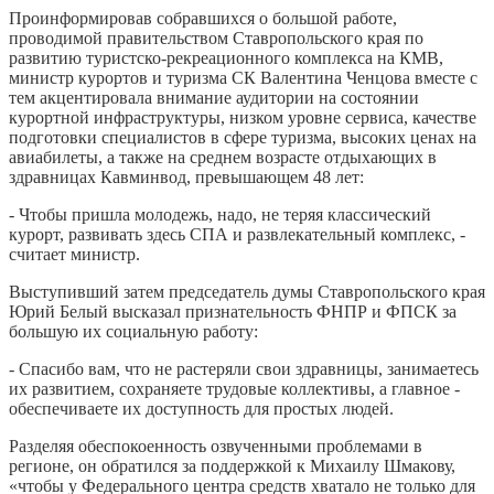
Проинформировав собравшихся о большой работе,
проводимой правительством Ставропольского края по
развитию туристско-рекреационного комплекса на КМВ,
министр курортов и туризма СК Валентина Ченцова вместе с
тем акцентировала внимание аудитории на состоянии
курортной инфраструктуры, низком уровне сервиса, качестве
подготовки специалистов в сфере туризма, высоких ценах на
авиабилеты, а также на среднем возрасте отдыхающих в
здравницах Кавминвод, превышающем 48 лет:
- Чтобы пришла молодежь, надо, не теряя классический
курорт, развивать здесь СПА и развлекательный комплекс, -
считает министр.
Выступивший затем председатель думы Ставропольского края
Юрий Белый высказал признательность ФНПР и ФПСК за
большую их социальную работу:
- Спасибо вам, что не растеряли свои здравницы, занимаетесь
их развитием, сохраняете трудовые коллективы, а главное -
обеспечиваете их доступность для простых людей.
Разделяя обеспокоенность озвученными проблемами в
регионе, он обратился за поддержкой к Михаилу Шмакову,
«чтобы у Федерального центра средств хватало не только для