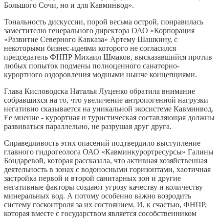
Большого Сочи, но и для Кавминвод».
Тональность дискуссии, порой весьма острой, понравилась
заместителю генерального директора ОАО «Корпорация
«Развитие Северного Кавказа» Артему Шашкину, с
некоторыми бизнес-идеями которого не согласился
председатель ФНПР Михаил Шмаков, высказавшийся против
любых попыток подмены полноценного санаторно-
курортного оздоровления модными нынче концепциями.
Глава Кисловодска Наталья Луценко обратила внимание
собравшихся на то, что увеличение антропогенной нагрузки
негативно сказывается на уникальной экосистеме Кавминвод.
Ее мнение - курортная и туристическая составляющая должны
развиваться параллельно, не разрушая друг друга.
Справедливость этих опасений подтвердило выступление
главного гидрогеолога ОАО «Кавминкурортресурсы» Галины
Бондаревой, которая рассказала, что активная хозяйственная
деятельность в зонах с водоносными горизонтами, хаотичная
застройка первой и второй санитарных зон и другие
негативные факторы создают угрозу качеству и количеству
минеральных вод. А потому особенно важно возродить
систему госконтроля за их состоянием. И, к счастью, ФНПР,
которая вместе с государством является сособственником