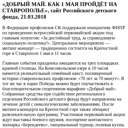
«ДОБРЫЙ МАЙ. КАК 1 МАЯ ПРОЙДЁТ НА
СТАВРОПОЛЬЕ», сайт Российского детского
фонда, 21.03.2018
В Федерации профсоюзов СК поддержали инициативу ФНПР
по проведению всероссийской первомайской акции под
главным лозунгом: «За достойный труд, за справедливую
социальную политику!». Центральное мероприятие —
митинг-концерт — традиционно состоится на Крепостной
горе в Ставрополе 1 мая в 11 часов.
Главные события праздника ожидаются на трех площадках
краевой столицы. На Комсомольском озере в 10 часов
начнется увлекательный семейный квест, посвященный
истории ставропольских профсоюзов: «70 лет за 70 минут». В
тот же час в парке Победы можно будет поучаствовать в
благотворительном спортивном марафоне «Добрый май».
Собранные средства при содействии регионального
отделения Российского детского фонда будут направлены на
лечение детей с онкологическими заболеваниями. После
митинга-концерта на Крепостной горе также обещают
развлекательную программу. Участников первомайской акции
ждут выставка боевого оружия, посещение контактного
зоопарка «Берендеево», танцевальный турнир, полевая кухня,