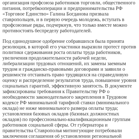
организация профсоюза работников торговли, общественного
питания, потребкооперации и предпринимательства РФ
«Торговое Единство» Галина Богданова призвала
ставропольцев, и в первую очередь молодежь, вступать в
профсоюзные ряды, подчеркнув, что только вместе можно
противостоять беспределу работодателей.
Под единодушное одобрение собравшихся была принята
резолюция, в которой его участники выразили протест против
политики сдерживания роста оплаты труда работников,
увеличения продолжительности рабочей недели,
либерализации трудовых отношений, их замены заемным
трудом и гражданско-правовыми договорами и заявили о
решимости отстаивать право трудящихся на справедливую
оценку и распределение результатов труда, повышение уровня
социальных гарантий, эффективную занятость. В документе
зафиксированы требования к Правительству РФ о
необходимости законодательного закрепления в Трудовом
кодексе РФ минимальной тарифной ставки (минимального
оклада) не ниже минимального размера оплаты труда;
установления базовых окладов (базовых должностных
окладов) по профессионально-квалификационным группам
работников социальной сферы. От губернатора и
правительства Ставрополья митингующие потребовали
заключения соглашения об установлении региональной