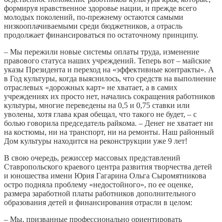
формируя нравственное здоровье нации, и прежде всего
молодых поколений, по-прежнему остаются самыми
низкооплачиваемыми среди бюджетников, а отрасль
продолжает финансироваться по остаточному принципу.
– Мы пережили новые системы оплаты труда, изменение
правового статуса наших учреждений. Теперь вот – майские
указы Президента и переход на «эффективные контракты». А
в Год культуры, когда выяснилось, что средств на выполнение
отраслевых «дорожных карт» не хватает, а в самих
учреждениях их просто нет, начались сокращения работников
культуры, многие переведены на 0,5 и 0,75 ставки или
уволены, хотя глава края обещал, что такого не будет, – с
болью говорила председатель райкома. – Денег не хватает ни
на костюмы, ни на транспорт, ни на ремонты. Наш районный
Дом культуры находится на реконструкции уже 9 лет!
В свою очередь, режиссер массовых представлений
Ставропольского краевого центра развития творчества детей
и юношества имени Юрия Гагарина Ольга Сыромятникова
остро подняла проблему «недостойного», по ее оценке,
размера заработной платы работников дополнительного
образования детей и финансирования отрасли в целом:
– Мы, призванные профессионально ориентировать