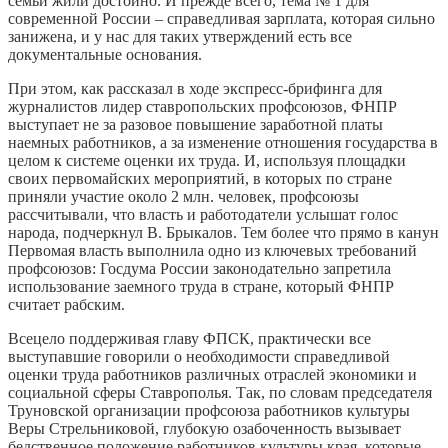
семьи жили достойно. И прежде всего, тема № 1 для
современной России – справедливая зарплата, которая сильно
занижена, и у нас для таких утверждений есть все
документальные основания.
При этом, как рассказал в ходе экспресс-брифинга для
журналистов лидер ставропольских профсоюзов, ФНПР
выступает не за разовое повышение заработной платы
наемных работников, а за изменение отношения государства в
целом к системе оценки их труда. И, используя площадки
своих первомайских мероприятий, в которых по стране
приняли участие около 2 млн. человек, профсоюзы
рассчитывали, что власть и работодатели услышат голос
народа, подчеркнул В. Брыкалов. Тем более что прямо в канун
Первомая власть выполнила одно из ключевых требований
профсоюзов: Госдума России законодательно запретила
использование заемного труда в стране, который ФНПР
считает рабским.
Всецело поддерживая главу ФПСК, практически все
выступавшие говорили о необходимости справедливой
оценки труда работников различных отраслей экономики и
социальной сферы Ставрополья. Так, по словам председателя
Труновской организации профсоюза работников культуры
Веры Стрельниковой, глубокую озабоченность вызывает
бедственное положение работников культуры края, которые,