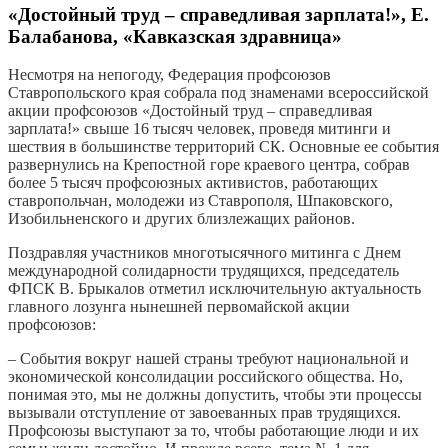
«Достойный труд – справедливая зарплата!», Е.
Балабанова, «Кавказская здравница»
Несмотря на непогоду, Федерация профсоюзов
Ставропольского края собрала под знаменами всероссийской
акции профсоюзов «Достойный труд – справедливая
зарплата!» свыше 16 тысяч человек, проведя митинги и
шествия в большинстве территорий СК. Основные ее события
развернулись на Крепостной горе краевого центра, собрав
более 5 тысяч профсоюзных активистов, работающих
ставропольчан, молодежи из Ставрополя, Шпаковского,
Изобильненского и других близлежащих районов.
Поздравляя участников многотысячного митинга с Днем
международной солидарности трудящихся, председатель
ФПСК В. Брыкалов отметил исключительную актуальность
главного лозунга нынешней первомайской акции
профсоюзов:
– События вокруг нашей страны требуют национальной и
экономической консолидации российского общества. Но,
понимая это, мы не должны допустить, чтобы эти процессы
вызывали отступление от завоеванных прав трудящихся.
Профсоюзы выступают за то, чтобы работающие люди и их