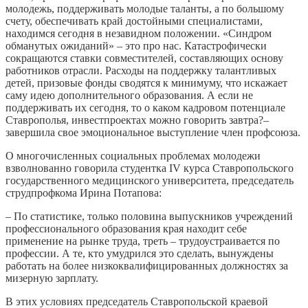
молодежь, поддерживать молодые таланты, а по большому
счету, обеспечивать край достойными специалистами,
находимся сегодня в незавидном положении. «Синдром
обманутых ожиданий» – это про нас. Катастрофически
сокращаются ставки совместителей, составляющих основу
работников отрасли. Расходы на поддержку талантливых
детей, призовые фонды сводятся к минимуму, что искажает
саму идею дополнительного образования. А если не
поддерживать их сегодня, то о каком кадровом потенциале
Ставрополья, инвестпроектах можно говорить завтра?–
завершила свое эмоциональное выступление член профсоюза.
О многочисленных социальных проблемах молодежи
взволнованно говорила студентка IV курса Ставропольского
государственного медицинского университета, председатель
струдпрофкома Ирина Потапова:
– По статистике, только половина выпускников учреждений
профессионального образования края находит себе
применение на рынке труда, треть – трудоустраивается по
профессии. А те, кто умудрился это сделать, вынуждены
работать на более низкоквалифицированных должностях за
мизерную зарплату.
В этих условиях председатель Ставропольской краевой