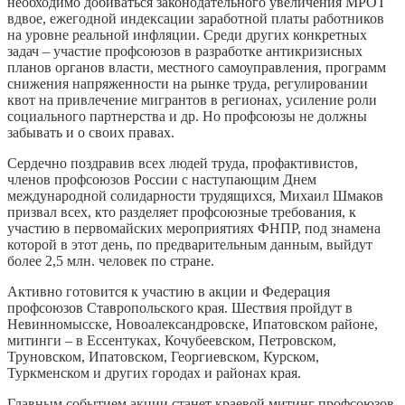
необходимо добиваться законодательного увеличения МРОТ
вдвое, ежегодной индексации заработной платы работников
на уровне реальной инфляции. Среди других конкретных
задач – участие профсоюзов в разработке антикризисных
планов органов власти, местного самоуправления, программ
снижения напряженности на рынке труда, регулировании
квот на привлечение мигрантов в регионах, усиление роли
социального партнерства и др. Но профсоюзы не должны
забывать и о своих правах.
Сердечно поздравив всех людей труда, профактивистов,
членов профсоюзов России с наступающим Днем
международной солидарности трудящихся, Михаил Шмаков
призвал всех, кто разделяет профсоюзные требования, к
участию в первомайских мероприятиях ФНПР, под знамена
которой в этот день, по предварительным данным, выйдут
более 2,5 млн. человек по стране.
Активно готовится к участию в акции и Федерация
профсоюзов Ставропольского края. Шествия пройдут в
Невинномысске, Новоалександровске, Ипатовском районе,
митинги – в Ессентуках, Кочубеевском, Петровском,
Труновском, Ипатовском, Георгиевском, Курском,
Туркменском и других городах и районах края.
Главным событием акции станет краевой митинг профсоюзов,