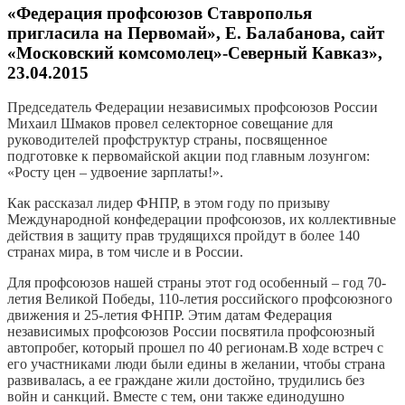
«Федерация профсоюзов Ставрополья
пригласила на Первомай», Е. Балабанова, сайт
«Московский комсомолец»-Северный Кавказ»,
23.04.2015
Председатель Федерации независимых профсоюзов России
Михаил Шмаков провел селекторное совещание для
руководителей профструктур страны, посвященное
подготовке к первомайской акции под главным лозунгом:
«Росту цен – удвоение зарплаты!».
Как рассказал лидер ФНПР, в этом году по призыву
Международной конфедерации профсоюзов, их коллективные
действия в защиту прав трудящихся пройдут в более 140
странах мира, в том числе и в России.
Для профсоюзов нашей страны этот год особенный – год 70-
летия Великой Победы, 110-летия российского профсоюзного
движения и 25-летия ФНПР. Этим датам Федерация
независимых профсоюзов России посвятила профсоюзный
автопробег, который прошел по 40 регионам.В ходе встреч с
его участниками люди были едины в желании, чтобы страна
развивалась, а ее граждане жили достойно, трудились без
войн и санкций. Вместе с тем, они также единодушно