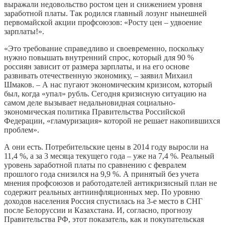
выражали недовольство ростом цен и снижением уровня
заработной платы. Так родился главный лозунг нынешней
первомайской акции профсоюзов: «Росту цен – удвоение
зарплаты!».
«Это требование справедливо и своевременно, поскольку
нужно повышать внутренний спрос, который для 90 %
россиян зависит от размера зарплаты, и на его основе
развивать отечественную экономику, – заявил Михаил
Шмаков. – А нас пугают экономическим кризисом, который
был, когда «упал» рубль. Сегодня кризисную ситуацию на
самом деле вызывает недальновидная социально-
экономическая политика Правительства Российской
Федерации, «гламуризация» которой не решает накопившихся
проблем».
А они есть. Потребительские цены в 2014 году выросли на
11,4 %, а за 3 месяца текущего года – уже на 7,4 %. Реальный
уровень заработной платы по сравнению с февралем
прошлого года снизился на 9,9 %. А принятый без учета
мнения профсоюзов и работодателей антикризисный план не
содержит реальных антиинфляционных мер. По уровню
доходов населения Россия спустилась на 3-е место в СНГ
после Белоруссии и Казахстана. И, согласно, прогнозу
Правительства РФ, этот показатель, как и покупательская