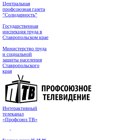
Центральная
профсоюзная газета
"Солидарность”
Государственная
инспекция труда в
Ставропольском крае
Министерство труда
и социальной
защиты населения
Ставропольского
края
Интерактивный
телеканал
«Профсоюз ТВ»