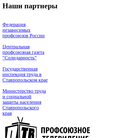
Наши партнеры
Федерация
независимых
профсоюзов России
Центральная
профсоюзная газета
"Солидарность”
Государственная
инспекция труда в
Ставропольском крае
Министерство труда
и социальной
защиты населения
Ставропольского
края