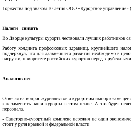
Торжества под знаком 10-летия ООО «Курортное управление» (х
Налоги - снизить
Во Дворце культуры курорта чествовали лучших работников с
Работу холдинга профсоюзных здравниц, крупнейшего нало
подчеркнул, что для дальнейшего развития необходимо в цел
нагрузки, приоритете российских курортов перед зарубежными
Аналогов нет
Отвечая на вопрос журналистов о курортном импортозамещен
как заместить наши курорты в этом плане. А это будет не
персонала.
- Санаторно-курортный комплекс пережил не один экономичес
стоит у руля краевой и федеральной власти.