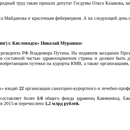
родный труд также пришли депутат Госдумы Ольга Казакова
,
за
иса Майданова и красочным фейерверком. А на следующий день 
нг) г. Кисловодск» Николай Мурашко:
Президента РФ Владимира Путина. На недавнем заседании Прези
тся составной частью здравоохранения страны и должен быть 
иобретающим путевки на курорты КМВ, а также организациям, 
к» входят
22
организации санаторно-курортного и лечебно-профи
составляет более
1/4
общего фонда здравниц Кавминвод. Еже
 в 2015-м перечислено
1,2 млрд рублей.