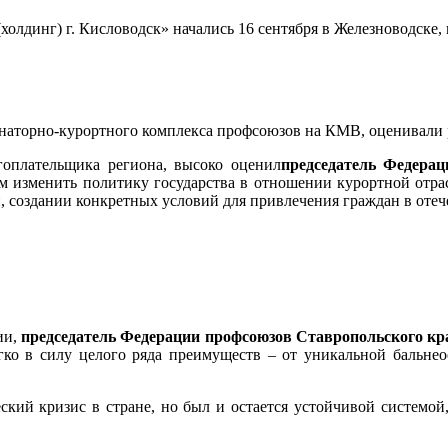
олдинг) г. Кисловодск» начались 16 сентября в Железноводске, 
анаторно-курортного комплекса профсоюзов на КМВ, оценивали 
гоплательщика региона, высоко оценил
председатель Федера
ом изменить политику государства в отношении курортной отра
, создании конкретных условий для привлечения граждан в оте
ии,
председатель Федерации профсоюзов Ставропольского к
легко в силу целого ряда преимуществ – от уникальной баль
кий кризис в стране, но был и остается устойчивой системой