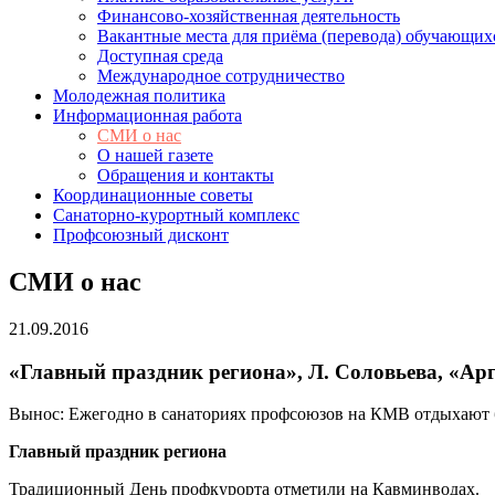
Финансово-хозяйственная деятельность
Вакантные места для приёма (перевода) обучающих
Доступная среда
Международное сотрудничество
Молодежная политика
Информационная работа
СМИ о нас
О нашей газете
Обращения и контакты
Координационные советы
Санаторно-курортный комплекс
Профсоюзный дисконт
СМИ о нас
21.09.2016
«Главный праздник региона», Л. Соловьева, «Арг
Вынос: Ежегодно в санаториях профсоюзов на КМВ отдыхают б
Главный праздник региона
Традиционный День профкурорта отметили на Кавминводах.