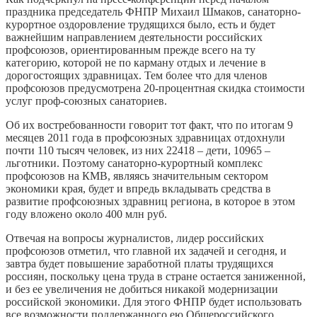
праздника председатель ФНПР Михаил Шмаков, санаторно-
курортное оздоровление трудящихся было, есть и будет
важнейшим направлением деятельности российских
профсоюзов, ориентированным прежде всего на ту
категорию, которой не по карману отдых и лечение в
дорогостоящих здравницах. Тем более что для членов
профсоюзов предусмотрена 20-процентная скидка стоимости
услуг проф-союзных санаториев.
Об их востребованности говорит тот факт, что по итогам 9
месяцев 2011 года в профсоюзных здравницах отдохнули
почти 110 тысяч человек, из них 22418 – дети, 10965 –
льготники. Поэтому санаторно-курортный комплекс
профсоюзов на КМВ, являясь значительным сектором
экономики края, будет и впредь вкладывать средства в
развитие профсоюзных здравниц региона, в которое в этом
году вложено около 400 млн руб.
Отвечая на вопросы журналистов, лидер российских
профсоюзов отметил, что главной их задачей и сегодня, и
завтра будет повышение заработной платы трудящихся
россиян, поскольку цена труда в стране остается заниженной,
и без ее увеличения не добиться никакой модернизации
российской экономики. Для этого ФНПР будет использовать
все возможности поддержанного ею Общероссийского