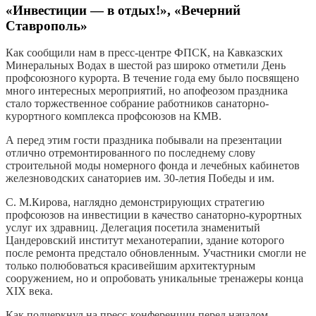
«Инвестиции — в отдых!», «Вечерний
Ставрополь»
Как сообщили нам в пресс-центре ФПСК, на Кавказских
Минеральных Водах в шестой раз широко отметили День
профсоюзного курорта. В течение года ему было посвящено
много интересных мероприятий, но апофеозом праздника
стало торжественное собрание работников санаторно-
курортного комплекса профсоюзов на КМВ.
А перед этим гости праздника побывали на презентации
отлично отремонтированного по последнему слову
строительной моды номерного фонда и лечебных кабинетов
железноводских санаториев им. 30-летия Победы и им.
С. М.Кирова, наглядно демонстрирующих стратегию
профсоюзов на инвестиции в качество санаторно-курортных
услуг их здравниц. Делегация посетила знаменитый
Цандеровский институт механотерапии, здание которого
после ремонта предстало обновленным. Участники смогли не
только полюбоваться красивейшим архитектурным
сооружением, но и опробовать уникальные тренажеры конца
XIX века.
Как подчеркнул на пресс-конференции перед началом