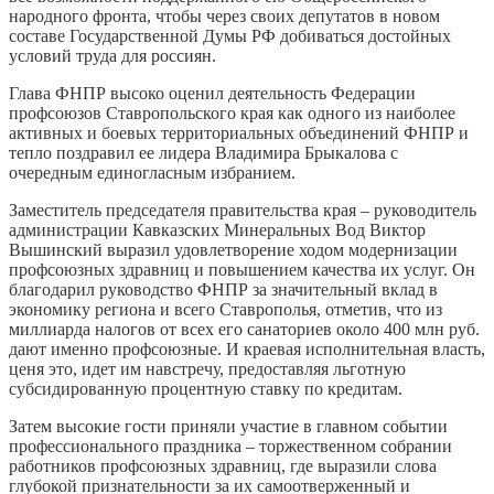
народного фронта, чтобы через своих депутатов в новом
составе Государственной Думы РФ добиваться достойных
условий труда для россиян.
Глава ФНПР высоко оценил деятельность Федерации
профсоюзов Ставропольского края как одного из наиболее
активных и боевых территориальных объединений ФНПР и
тепло поздравил ее лидера Владимира Брыкалова с
очередным единогласным избранием.
Заместитель председателя правительства края – руководитель
администрации Кавказских Минеральных Вод Виктор
Вышинский выразил удовлетворение ходом модернизации
профсоюзных здравниц и повышением качества их услуг. Он
благодарил руководство ФНПР за значительный вклад в
экономику региона и всего Ставрополья, отметив, что из
миллиарда налогов от всех его санаториев около 400 млн руб.
дают именно профсоюзные. И краевая исполнительная власть,
ценя это, идет им навстречу, предоставляя льготную
субсидированную процентную ставку по кредитам.
Затем высокие гости приняли участие в главном событии
профессионального праздника – торжественном собрании
работников профсоюзных здравниц, где выразили слова
глубокой признательности за их самоотверженный и