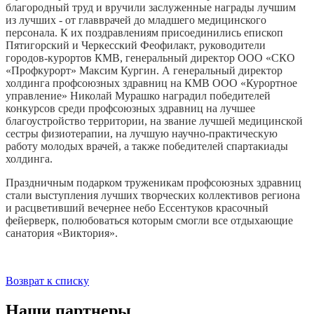
благородный труд и вручили заслуженные награды лучшим
из лучших - от главврачей до младшего медицинского
персонала. К их поздравлениям присоединились епископ
Пятигорский и Черкесский Феофилакт, руководители
городов-курортов КМВ, генеральный директор ООО «СКО
«Профкурорт» Максим Кургин. А генеральный директор
холдинга профсоюзных здравниц на КМВ ООО «Курортное
управление» Николай Мурашко наградил победителей
конкурсов среди профсоюзных здравниц на лучшее
благоустройство территории, на звание лучшей медицинской
сестры физиотерапии, на лучшую научно-практическую
работу молодых врачей, а также победителей спартакиады
холдинга.
Праздничным подарком труженикам профсоюзных здравниц
стали выступления лучших творческих коллективов региона
и расцветивший вечернее небо Ессентуков красочный
фейерверк, полюбоваться которым смогли все отдыхающие
санатория «Виктория».
Возврат к списку
Наши партнеры