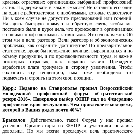
краевых отраслевых организациях выбранный профсоюзный
актив. Поддерживать в каком смысле? Не оставить его один
на один с работодателем, с проблемами, которые существуют.
Ни в коем случае не допустить преследований или гонений.
Наладить быструю прямую и обратную связь, чтобы мы
постоянно были в курсе дела, что происходит в организациях
с нашими профсоюзными активистами. Это очень важно. Об
этом мы и вели разговор. Вели разговор и об экономических
проблемах, как сохранить достигнутое? По предварительной
статистике, вроде бы положение начинает выравниваться и по
объему продукции, и по производительности труда, и даже в
некоторых отраслях, как недавно заявил Президент,
заработная плата тронулась в сторону увеличения. Чтобы
сохранить эту тенденцию, нам тоже необходимо это
подмечать и строить на этом свои позиции.
Корр
.: Недавно на Ставрополье прошел Всероссийский
молодежный профсоюзный форум «Стратегический
резерв-2016». Наверняка выбор ФНПР пал на Федерацию
профсоюзов края неслучайно. Чем привлекаете молодежь,
которой в Ваших рядах почти 40%?
Брыкалов
: Действительно, такой Форум у нас прошел
успешно. Организаторы из ФНПР и участники остались
довольны. Но мы всегда преследуем цель практического