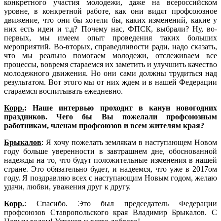
конкретного участия молодежи, даже на всероссийском
уровне, в конкретной работе, как они видят профсоюзное
движение, что они бы хотели бы, каких изменений, какие у
них есть идеи и т.д? Почему нас, ФПСК, выбрали? Ну, во-
первых, мы имеем опыт проведения таких больших
мероприятий. Во-вторых, справедливости ради, надо сказать,
что мы реально помогаем молодежи, отслеживаем все
процессы, вовремя стараемся их заметить и улучшить качество
молодежного движения. Но они сами должны трудиться над
результатом. Вот этого мы от них ждем и в нашей Федерации
стараемся воспитывать ежедневно.
Корр.
: Наше интервью проходит в канун новогодних
праздников. Чего бы Вы пожелали профсоюзным
работникам, членам профсоюзов и всем жителям края?
Брыкалов
: Я хочу пожелать землякам в наступающем Новом
году больше уверенности в завтрашнем дне, обоснованной
надежды на то, что будут положительные изменения в нашей
стране. Это обязательно будет, и надеемся, что уже в 2017ом
году. Я поздравляю всех с наступающим Новым годом, желаю
удачи, любви, уважения друг к другу.
Корр.
: Спасибо. Это был председатель Федерации
профсоюзов Ставропольского края Владимир Брыкалов. С