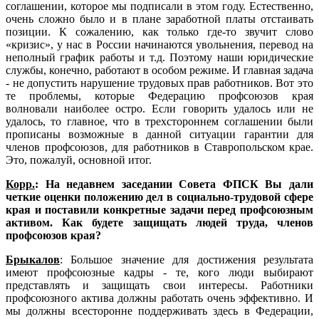
соглашении, которое мы подписали в этом году. Естественно,
очень сложно было и в плане заработной платы отстаивать
позиции. К сожалению, как только где-то звучит слово
«кризис», у нас в России начинаются увольнения, перевод на
неполный график работы и т.д. Поэтому наши юридические
службы, конечно, работают в особом режиме. И главная задача
- не допустить нарушение трудовых прав работников. Вот это
те проблемы, которые Федерацию профсоюзов края
волновали наиболее остро. Если говорить удалось или не
удалось, то главное, что в трехстороннем соглашении были
прописаны возможные в данной ситуации гарантии для
членов профсоюзов, для работников в Ставропольском крае.
Это, пожалуй, основной итог.
Корр.
: На недавнем заседании Совета ФПСК Вы дали
четкие оценки положению дел в социально-трудовой сфере
края и поставили конкретные задачи перед профсоюзным
активом. Как будете защищать людей труда, членов
профсоюзов края?
Брыкалов
: Большое значение для достижения результата
имеют профсоюзные кадры - те, кого люди выбирают
представлять и защищать свои интересы. Работники
профсоюзного актива должны работать очень эффективно. И
мы должны всесторонне поддерживать здесь в Федерации,