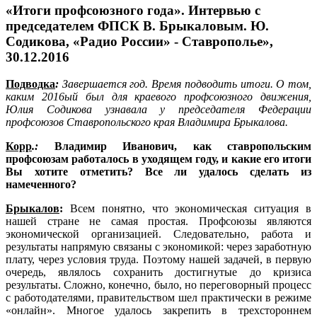
«Итоги профсоюзного года». Интервью с
председателем ФПСК В. Брыкаловым. Ю.
Содикова, «Радио России» - Ставрополье»,
30.12.2016
Подводка
:
Завершается год. Время подводить итоги. О том,
каким 2016ый был для краевого профсоюзного движения,
Юлия Содикова узнавала у председателя Федерации
профсоюзов Ставропольского края Владимира Брыкалова.
Корр
.:
Владимир Иванович, как ставропольским
профсоюзам работалось в уходящем году, и какие его итоги
Вы хотите отметить?
Все ли удалось сделать из
намеченного?
Брыкалов
:
Всем понятно, что экономическая ситуация в
нашей стране не самая простая. Профсоюзы являются
экономической организацией. Следовательно, работа и
результаты напрямую связаны с экономикой: через заработную
плату, через условия труда. Поэтому нашей задачей, в первую
очередь, являлось сохранить достигнутые до кризиса
результаты. Сложно, конечно, было, но переговорный процесс
с работодателями, правительством шел практически в режиме
«онлайн». Многое удалось закрепить в трехстороннем