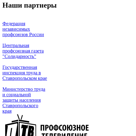
Наши партнеры
Федерация
независимых
профсоюзов России
Центральная
профсоюзная газета
"Солидарность”
Государственная
инспекция труда в
Ставропольском крае
Министерство труда
и социальной
защиты населения
Ставропольского
края