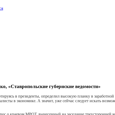
ся
ко, «Ставропольские губернские ведомости»
тируясь в президенты, определил высокую планку в заработной п
листы в экономике. А значит, уже сейчас следует искать возмо
опрос о краевом МРОТ, вынесенный на заседание трехсторонней