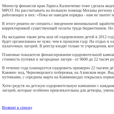
Министр финансов края Лариса Калинченко тоже сделала акцен
МРОТ. Но рассчитывать на большую помощь Москвы региону не
работающих в них: «Пока не наведем порядка - нам не хватит 
В итоге решено не спешить с введением минимальной заработн
корректировкой существующей оплаты труда бюджетников. Но д
На заседании также речь шла об оздоровлении детей в 2012 го
будет организована не хуже, чем в прошлом году. На отдых и о
палаточных лагерей. В реестр входят только те учреждения, ко
Плановые показатели финансирования оздоровительной кампани
стоимость путевки в загородные лагеря - от 9600 до 22 тысяч 
В течение года планируется оздоровить примерно 22 тысячи д
Кавмин- вод, Черноморского побережья, на Азовском море. Вы
путевками, с середины марта на Кавминводах открылась первая
Хотя средств на детскую оздоровительную кампанию с каждым 
лагерей, которые особенно привлекательны для детворы, умень
Возврат к списку