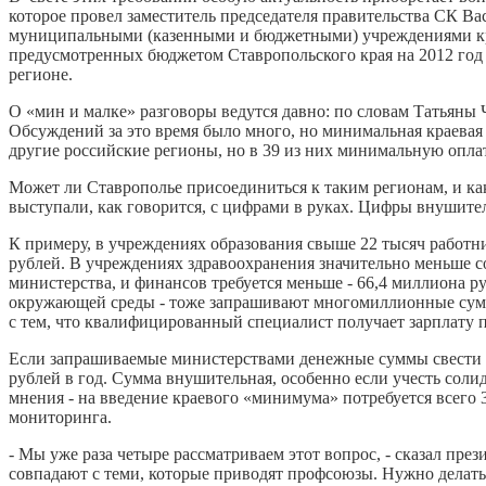
которое провел заместитель председателя правительства СК В
муниципальными (казенными и бюджетными) учреждениями края
предусмотренных бюджетом Ставропольского края на 2012 год
регионе.
О «мин и малке» разговоры ведутся давно: по словам Татьяны 
Обсуждений за это время было много, но минимальная краевая 
другие российские регионы, но в 39 из них минимальную оплату
Может ли Ставрополье присоединиться к таким регионам, и к
выступали, как говорится, с цифрами в руках. Цифры внушитель
К примеру, в учреждениях образования свыше 22 тысяч работни
рублей. В учреждениях здравоохранения значительно меньше со
министерства, и финансов требуется меньше - 66,4 миллиона ру
окружающей среды - тоже запрашивают многомиллионные суммы
с тем, что квалифицированный специалист получает зарплату 
Если запрашиваемые министерствами денежные суммы свести в 
рублей в год. Сумма внушительная, особенно если учесть соли
мнения - на введение краевого «минимума» потребуется всего 
мониторинга.
- Мы уже раза четыре рассматриваем этот вопрос, - сказал пр
совпадают с теми, которые приводят профсоюзы. Нужно делать б