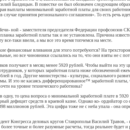
асилий Балдицын. В повестке он был обозначен следующим обра
 выплаты минимальной заработной платы для своих работников 
 в случае принятия регионального соглашения». То есть речь 
Чечи- ной - заместителя председателя Федерации профсоюзов СК,
планка заработной платы так и не установлена. Причина извест
 все-таки ввели, а мы все это время топчемся на месте.
акие финансовые вливания для этого потребуются? На трехстор
ные, но все чиновники ссылались на то, что они взяты не с пот
ков получают в месяц менее 5920 рублей. Чтобы выйти на эту ц
трудников, у которых заработная плата ниже обозначенной ежем
блей в год. Другие министерства - культуры, социального разви
. И это не касаясь дифференцированное™ заработной платы, ч
почти на уровне технического работника?
одну, то цена вопроса о минимальной заработной плате в 5920 
дный дефицит средств в краевой казне. Однако ко- ордийатор с
398 миллионов рублей. Эта цифра тоже не с неба упала - она оп
езидент Конгресса деловых кругов Ставрополья Василий Травов, 
олее точные и более разумные расчеты, тогда реальнее будет и р