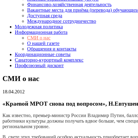
Финансово-хозяйственная деятельность
Вакантные места для приёма (перевода) обучающих
Доступная среда
Международное сотрудничество
Молодежная политика
Информационная работа
СМИ о нас
О нашей газете
Обращения и контакты
Координационные советы
Санаторно-курортный комплекс
Профсоюзный дисконт
СМИ о нас
18.04.2012
«Краевой МРОТ снова под вопросом», Н.Евтушен
Как известно, премьер-министр России Владимир Путин, балло
работники культуры должны получать вдвое больше, чем специа
региональном уровне.
В свете этих требований особую актуальность приобретает в