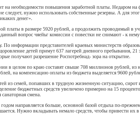
т на необходимости повышения заработной платы. Недаром на ф
 следует, нужно использовать собственные резервы. А для это
никаких денег».
ой платы в размере 5920 рублей, а продолжить проводимый в уч
анный вопрос чяейьг комиссии с повестки не снимают - к нему
ду. По информации представителей краевых министерств образов
здоровление детей примут 637 лагерей дневного пребывания, 21 
торые получают разрешение Роспотребнад- зора на открытие.
и в целом по краю составят свыше 708 миллионов рублей, из ни
рублей, на компенсацию оплаты из бюджета выделяется 9600 рубл
етей из семей, попавших в трудную жизненную ситуацию, сирот 
деление бюджетных средств увеличено примерно на 15 процентов
 санаторная смена.
годом направляется больше, основной базой отдыха по-прежнем
шается. Нужно вкладывать немало средств, чтобы привести их в