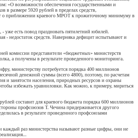
зом: «О возможности обеспечения государственными и
в размере 5920 рублей в пределах средств,
идет о приближении краевого МРОТ к прожиточному минимуму в
 - уже есть повод праздновать пятилетний юбилей.
ная - недостаток средств. Наверняка дефицит испытывают и
онней комиссии представители «бюджетных» министерств
олка, а получены в результате проведенного мониторинга.
ифру, министерству потребуется порядка 400 миллионов
есячной денежной суммы (всего 4800), поэтому, по расчетам
тия и занятости населения, природных ресурсов и охраны
тобы избежать уравниловки. Как можно, к примеру, мириться
рублей составит для краевого бюджета порядка 600 миллионов
о стороны профсоюзов Т. Чечина придерживается другого
ределилась в результате проведенного профсоюзами
- и каждый раз министерства называют разные цифры, они не
еализация...