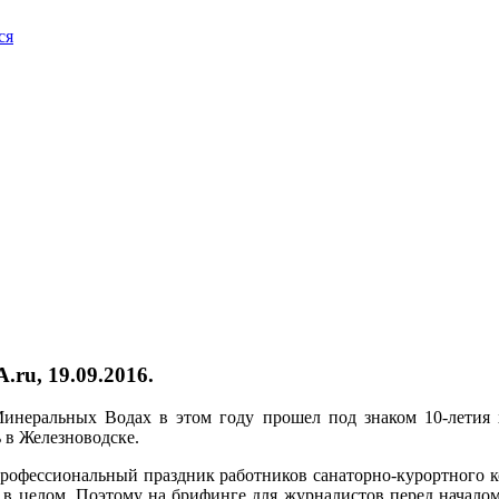
ся
u, 19.09.2016.
неральных Водах в этом году прошел под знаком 10-летия х
 в Железноводске.
 профессиональный праздник работников санаторно-курортного 
в в целом. Поэтому на брифинге для журналистов перед начало