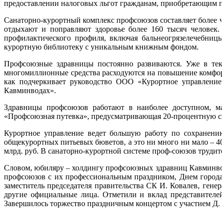
предоставлении налоговых льгот гражданам, приобретающим пу
Санаторно-курортный комплекс профсоюзов составляет более 
отдыхают и поправляют здоровье более 160 тысяч человек.
профилактического профиля, включая бальнеогрязелечебниц
курортную библиотеку с уникальным книжным фондом.
Профсоюзные здравницы постоянно развиваются. Уже в те
многомиллионные средства расходуются на повышение комфор
как подчеркивает руководство ООО «Курортное управление»
Кавминводах».
Здравницы профсоюзов работают в наиболее доступном, ма
«Профсоюзная путевка», предусматривающая 20-процентную ск
Курортное управление ведет большую работу по сохранению
общекурортных питьевых бюветов, а это ни много ни мало – 4
млрд. руб. В санаторно-курортной системе проф-союзов трудитс
Словом, юбиляру – холдингу профсоюзных здравниц Кавминвод 
профсоюзов с их профессиональным праздником, Днем город
заместитель председателя правительства СК И. Ковалев, ген
другие официальные лица. Отметили и вклад представител
Завершилось торжество праздничным концертом с участием Д.