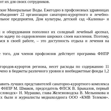
т их для своих сотрудников.
азские Минеральные Воды. Ежегодно в профсоюзных здравницах
ъединяет 22 организации санаторно-курортного и лечебно-
льное предприятия, Дом культуры, детский сад «Калинка» и
 и оборудования пополнил их солидный лечебный арсенал,
 задачу по оздоровлению широких слоев населения. Поэтому,
ся в своей работе, – это доступность отдыха и лечения на
ме того, для членов профсоюзов действует программа ФНПР
городов-курортов региона, несет расходы по содержанию 11
лачено в бюджеты различного уровня и внебюджетные фонды 1,2
равить лучших представителей санаторно-курортного комплекса
ль ФНПР М. Шмаков, председатель ФПСК В. Брыкалов, первый
исловодск» Н. Мурашко, глава Железноводска В. Мельникова и
 них были и журналисты медиахолдинга ООО «КМВ Телеком».