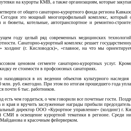
тевки на курорты КМВ, а также организациям, которые закупаю
четверти от общего санаторно-курортного фонда региона Кавк
 Сегодня это мощный многопрофильный комплекс, который об
ы и бюветы, котельные, автотранспортное и ремонтно-строите
кущем году целый ряд современных медицинских технологий
тности. Санаторно-курортный комплекс решает государственную
 холдинг (г. Кисловодск)», «главное, на что мы ориентируем
ссовом ценовом сегменте санаторно-курортных услуг. Кро
идку ее стоимости в профсоюзных санаториях.
 находящихся в их ведении объектов культурного наследия 
0 млн. руб. ежегодно. При этом по итогам прошедшего года уп
я почти 6 тыс. работников.
есть чем гордиться, о чем говорили все почетные гости. Позд
а и края и вручить заслуженные награды прибыли председате
еральный директор ООО «Курортное управление» (холдинг) г. К
ей СМИ в освещение курортной тематики в регионе. Среди
 Майданова и красочным фейерверком.