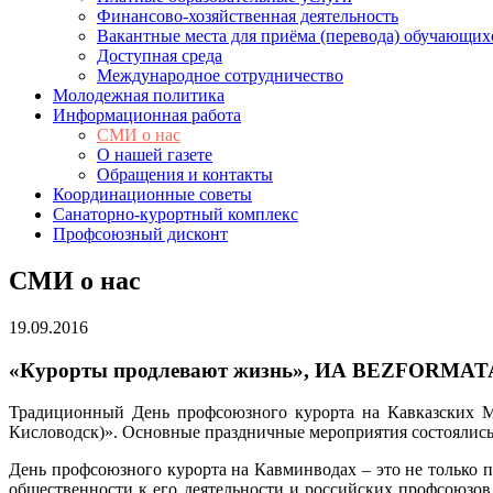
Финансово-хозяйственная деятельность
Вакантные места для приёма (перевода) обучающих
Доступная среда
Международное сотрудничество
Молодежная политика
Информационная работа
СМИ о нас
О нашей газете
Обращения и контакты
Координационные советы
Санаторно-курортный комплекс
Профсоюзный дисконт
СМИ о нас
19.09.2016
«Курорты продлевают жизнь», ИА BEZFORMATA.r
Традиционный День профсоюзного курорта на Кавказских Ми
Кисловодск)». Основные праздничные мероприятия состоялись
День профсоюзного курорта на Кавминводах – это не только
общественности к его деятельности и российских профсоюзо