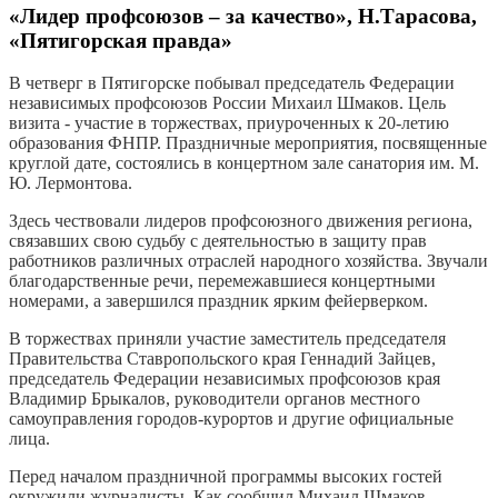
«Лидер профсоюзов – за качество», Н.Тарасова,
«Пятигорская правда»
В четверг в Пятигорске побывал председатель Федерации
независимых профсоюзов России Михаил Шмаков. Цель
визита - участие в торжествах, приуроченных к 20-летию
образования ФНПР. Праздничные мероприятия, посвященные
круглой дате, состоялись в концертном зале санатория им. М.
Ю. Лермонтова.
Здесь чествовали лидеров профсоюзного движения региона,
связавших свою судьбу с деятельностью в защиту прав
работников различных отраслей народного хозяйства. Звучали
благодарственные речи, перемежавшиеся концертными
номерами, а завершился праздник ярким фейерверком.
В торжествах приняли участие заместитель председателя
Правительства Ставропольского края Геннадий Зайцев,
председатель Федерации независимых профсоюзов края
Владимир Брыкалов, руководители органов местного
самоуправления городов-курортов и другие официальные
лица.
Перед началом праздничной программы высоких гостей
окружили журналисты. Как сообщил Михаил Шмаков,