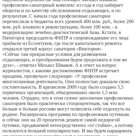
профсоюзно-санаторный комплекс из года в год набирает
обороты и по качеству обслуживания отдыхающих, и по
результатам. С начала года профсоюзные санатории
перечислили в бюджеты всех уровней 400 млн. руб., более 200
млн. руб. вложено в реконструкцию, более 100 млн. - в
модернизацию лечебно-диагностической базы. Кстати, в
Пятигорск председатель ФНПР и сопровождавшие его лица
прибыли из Ессентуков, где после капитального ремонта
открылся третий корпус санатория «Виктория».
«Сейчас там прекрасные условия для размещения
отдыхающих, и преобразования будем продолжать в том же
духе», - отметил Михаил Шмаков. А в ответ на вопрос
журналистов, с какими достижениями ФНПР встречает
праздник, прозвучало следующее: «У профсоюзов
многоплановая деятельность. Они полностью доказали свою
состоятельность. В кризисном 2009 году было создано 5,5
первичных организаций, объединивших около 1,5 млн.
человек. Отрадно, что в этом сезоне заполнение профсоюзных
санаториев было практически стопроцентным, так что все
больше и больше россиян могут позволить себе отдохнуть на
родине. Расширилась программа по профсоюзным путевкам,
и сейчас они на 20 процентов дешевле самой недорогой
путевки, продаваемой непосредственно «от стойки», а потому
пользуются большой популярностью. И мы будем наращивать