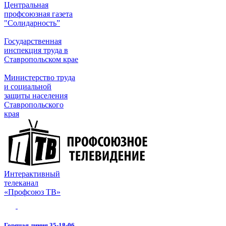
Центральная
профсоюзная газета
"Солидарность”
Государственная
инспекция труда в
Ставропольском крае
Министерство труда
и социальной
защиты населения
Ставропольского
края
Интерактивный
телеканал
«Профсоюз ТВ»
Горячая линия 35-18-06