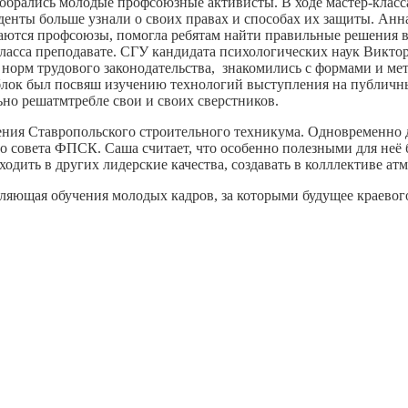
о собрались молодые профсоюзные активисты. В ходе мастер-класс
денты больше узнали о своих правах и способах их защиты. Анн
ваются профсоюзы, помогла ребятам найти правильные решения в
класса преподавате. СГУ кандидата психологических наук Викто
 норм трудового законодательства, знакомились с формами и м
й блок был посвяш изучению технологий выступления на публич
но решатмтребле свои и своих сверстников.
ения Ставропольского строительного техникума. Oднoвpeменно 
совета ФПСК. Саша считает, что особенно полезными для неё бу
аходить в других лидерские качества, создавать в колллективе а
вляющая обучения молодых кадров, за которыми будущее краево