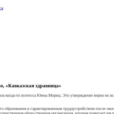
ся
о, «Кавказская здравница»
 когда-то поэтесса Юнна Мориц. Это утверждение верно во все
о образования и гарантированным трудоустройством после око
единственная обще-ственная организация, которая помогает им 