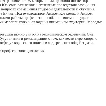
а «Правовое поле», который вела правовой инспектор -
а Юрьевна разъяснила негативные последствия различных
 вопросах совмещения трудовой деятельности и обучения.
ра Енина. Под руководством Андрея Коваленко и Андрея
етодами работы профсоюзов, особенное внимание уделив
ных мероприятиях и овладения вниманием аудитории. Молодые
девушка заочно учится на экономическом отделении. Она
дут знания и рекомендации о том, как вести переговоры с
тмосферу творческого поиска в ходе решения общей задачи.
го профссоюзного движения.