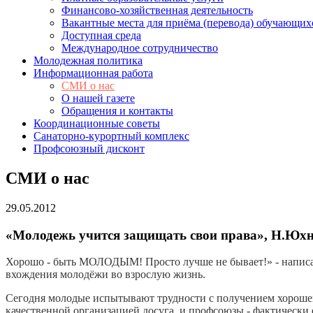
Финансово-хозяйственная деятельность
Вакантные места для приёма (перевода) обучающих
Доступная среда
Международное сотрудничество
Молодежная политика
Информационная работа
СМИ о нас
О нашей газете
Обращения и контакты
Координационные советы
Санаторно-курортный комплекс
Профсоюзный дисконт
СМИ о нас
29.05.2012
«Молодежь учится защищать свои права», Н.Юхн
Хорошо - быть МОЛОДЫМ! Просто лучше не бывает!» - написала
вхождения молодёжи во взрослую жизнь.
Сегодня молодые испытывают трудности с получением хорошег
качественной организацией досуга, и профсоюзы - фактически 