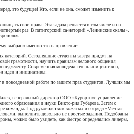
рёд, это будущее! Кто, если не она, сможет изменить к
щищать свои права. Эта задача решается в том числе и на
четвёртый раз. В пятигорский са-наторий «Ленинские скалы»,
врополья.
чему выбрано именно это направление:
ых категорий. Сегодняшние студенты завтра придут на
вовой грамотности, научить правилам делового общения,
 менеджменту. Современная молодежь очень инициативна,
вои идеи и инициативы.
т в повседневной работе по защите прав студентов. Лучших мы
Малев, генеральный директор ООО «Курортное управление
ного образования и науки Викто-рия Губарева. Затем с
тыре команды. Под руководством вожатых из отряда «Мечта»
словами, выполнить довольно не простые задания. Подобраны
тороны, можно было увидеть, как быстро определялись лидеры,