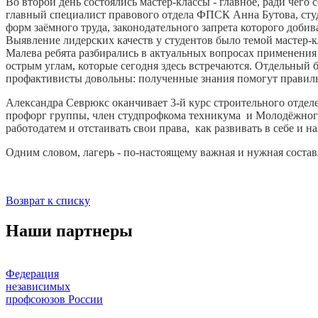
Во второй день состоялись мастер-классы - главное, ради чег
главный специалист правового отдела ФПСК Анна Бутова, сту
форм заёмного труда, законодательного запрета которого доби
Выявление лидерских качеств у студентов было темой мастер-
Малева peбята разбирались в актуальных вопросах применения
острым углам, которые сегодня здесь встречаются. Отдельны
профактивисты довольны: полученные знания помогут правиль
Александра Севрюкс оканчивает 3-й курс строительного отдел
профорг группы, член студпрофкома техникума и Молодёжного 
работодатем и отстаивать свои права, как развивать в себе и н
Одним словом, лагерь - по-настоящему важная и нужная соста
Возврат к списку
Наши партнеры
Федерация
независимых
профсоюзов России