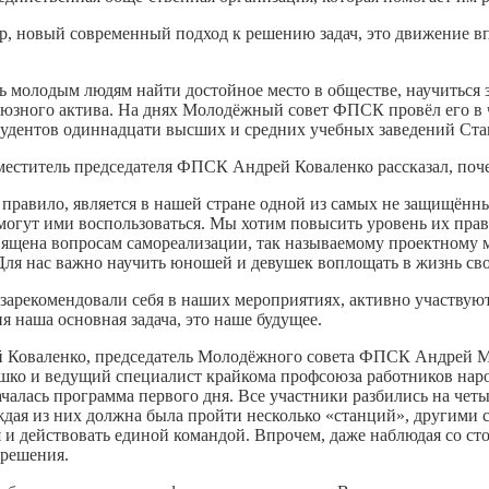
ор, новый современный подход к решению задач, это движение впе
молодым людям найти достойное место в обществе, научиться за
союзного актива. На днях Молодёжный совет ФПСК провёл его в 
 студентов одиннадцати высших и средних учебных заведений Ста
Заместитель председателя ФПСК Андрей Коваленко рассказал, по
 правило, является в нашей стране одной из самых не защищённ
 смогут ими воспользоваться. Мы хотим повысить уровень их пра
священа вопросам самореализации, так называемому проектному
. Для нас важно научить юношей и девушек воплощать в жизнь с
 зарекомендовали себя в наших мероприятиях, активно участвую
я наша основная задача, это наше будущее.
й Коваленко, председатель Молодёжного совета ФПСК Андрей 
шко и ведущий специалист крайкома профсоюза работников народ
началась программа первого дня. Все участники разбились на че
ждая из них должна была пройти несколько «станций», другими 
ся и действовать единой командой. Впрочем, даже наблюдая со с
 решения.