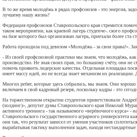
В то же время молодёжь в рядах профсоюзов - это энергия, зад
лучшему нашу жизнь?
Федерация профсоюзов Ставропольского края стремится помочь 
таком мероприятии, как краевой лагерь студенче-. ского проф
на базе которого был организован лагерь, приехали более ста
Работа проходила под девизом «Молодёжь - за свои права!». 
- Из своей профсоюзной практики мы знаем, что молодёжь, как
производство. Не зная своих прав, по большому счёту, они не
помочь проявить лидерские качества. Отдельная площадка по
имеет массу идей, но не всегда знает механизм их реализации
Многих ребят, которые здесь собрались, мы знаем. Они хорошо
включаем в свой кадровый резерв, поскольку кадры - это сегодн
На торжественном открытии студентов приветствовали Андре
(холдинг)», депутат думы Ставропольского края Николай Мура
активного тренинга - так называемого «верёвочного курса» - 
Ставропольского государственного аграрного университета ка
они так, что результат зависел от умения участников сплотить
вырабатывая тактику выполнения задач, находя нестандартные