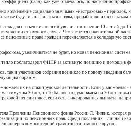
коэффициент (балл), как уже отмечалось, по настоянию профсою
но возмещение социально значимых «нестраховых» периодов, ка
 также будут выплачиваться людям, проработавших в сельском хо
 стаж для назначения пенсий увеличат в течение 10 лет с 5 до
аступлении страхового случая. Что касается накопительной част
дов все пенсионные права граждан перечисляются в солидарную с
профсоюзы, увеличиваться не будет, но новая пенсионная систем
 тепло поблагодарил ФНПР за активную позицию и помощь в ф
ов, так и участников собрания возникло по поводу введения бал
ледующим образом:
емножаем их на стаж трудовой деятельности. Если у вас «белая» з
 максимумом 30 лет, то 10 баллов год умножаем на 30 лет стажа 
траховой пенсии плюс, если есть фиксированная выплата, наприм
теля Правления Пенсионного фонда России Л. Чижик, которая ра
еализации их пенсионных прав. Среди последних – личный каби
енсионеров компьютерной грамотности и многое другое.