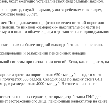
зов, будет ежегодно устанавливаться федеральным законом.
к например, служба в армии, уход за ребенком инвалидом,
зяйстве более 30 лет.
 15 лет. По предложению профсоюзов веден нижний порог для
и пенсии, то никакой «заморозки» накопительной части не
истему и в полном объеме тарифа отражаются на индивидуальном
а «заточена» на более поздний выход работников на пенсию.
ормировании и разъяснении пенсионных новаций.
льной системы при назначении пенсий. Если, как говорится, на
арплата достигла порога около 650 тыс. руб. в год, то можно
и получается 300 баллов. Сегодня балл по закону стоит 64,1
ер, в размере около 4000 тыс. руб. В итоге ваша пенсия
ссказала о новых сервисах, которые разработаны ПФР для
нет застрахованного лица, пенсионный калькулятор на сайте