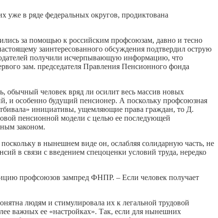
х уже в ряде федеральных округов, продиктована
лись за помощью к российским профсоюзам, давно и тесно
астоящему заинтересованного обсуждения подтвердил острую
ботодателей получили исчерпывающую информацию, что
первого зам. председателя Правления Пенсионного фонда
ь, обычный человек вряд ли осилит весь массив новых
ий, и особенно будущий пенсионер. А поскольку профсоюзная
отбивала» инициативы, ущемляющие права граждан, то Д.
 новой пенсионной модели с целью ее последующей
ьным законом.
поскольку в нынешнем виде он, ослабляя солидарную часть, не
ий в связи с введением спецоценки условий труда, нередко
позицию профсоюзов зампред ФНПР. – Если человек получает
понятна людям и стимулировала их к легальной трудовой
лее важных ее «настройках». Так, если для нынешних