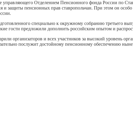
е управляющего Отделением Пенсионного фонда России по Став
ия и защиты пенсионных прав ставропольчан. При этом он особо
ссии.
подготовленного специально к окружному собранию третьего вы
кие гости предложили дополнить российским опытом и распрост
рили организаторов и всех участников за высокий уровень орг
язательно послужит достойному пенсионному обеспечению ныне