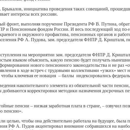
. Брыкалов, инициатива проведения таких совещаний, прошедши
вает интересы всех россиян.
 фронт, выполняя поручение Президента РФ В. Путина, обрати
ПР и Пенсионным фондом России. И весь последующий ход по-н
ли краевого и окружного профактива, пенсионных органов и ра
 населения РФ А. Пудова, зам. председателя ФНПР Д. Кришталя, 
выступления на мероприятии зам. председателя ФНПР Д. Криштал
ростым языком объяснить, какую пенсию будет получать нынешн
формировании нового пенсионного законодательства и не раз «
явления в ходе встреч с трудовыми коллективами «узких» мест
, чтобы ключевая ее новация – баллы индексировались федерал
едения накопительного элемента из обязательной части пенсии, 
добиваются корректировки методики назначения досрочных пенс
тойные пенсии – низкая заработная плата в стране, – озвучил 
ую пенсию».
ли целью, чтобы она действительно работала на будущее, была 
ления РФ А. Пудов акцентировал внимание собравшихся на наибо