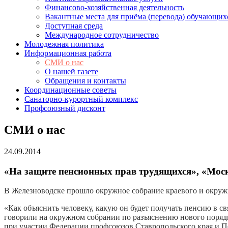
Финансово-хозяйственная деятельность
Вакантные места для приёма (перевода) обучающих
Доступная среда
Международное сотрудничество
Молодежная политика
Информационная работа
СМИ о нас
О нашей газете
Обращения и контакты
Координационные советы
Санаторно-курортный комплекс
Профсоюзный дисконт
СМИ о нас
24.09.2014
«На защите пенсионных прав трудящихся», «Мос
В Железноводске прошло окружное собрание краевого и окруж
«Как объяснить человеку, какую он будет получать пенсию в с
говорили на окружном собрании по разъяснению нового поря
при участии Федерации профсоюзов Ставропольского края и 