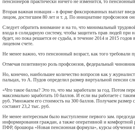
пенсионеров практически ничего не изменится, то пенсионный 
Вторая важная новация – в форме фиксированных выплат введе
лицом, достигшим 80 лет и т. д. По инициативе профсоюзов они
Следует обратить внимание и на то, что минимальный трудовой
входа в солидарную систему, чтобы защитить прав людей при н
будет, но пока решается ее судьба, в течение 2014 и 2015 го
лицевом счете.
Не менее важно, что пенсионный возраст, как того требовали 
Отмечая позитивную роль профсоюзов, федеральный чиновник
Но, конечно, наибольшее количество вопросов как у журналист
пальцах, то А. Пудов определил размер виртуальной пенсии с
«Что такое баллы? Это то, что мы заработали за год. Потом пер
максимально заработать 10 баллов. И если вы работаете с таким
руб. Умножаем его стоимость на 300 баллов. Получаем размер с
составит 23,2 тыс. руб.
Не менее интересным было выступление первого зам. председа
информирования граждан, а также оперативной и комфортной р
ПФР, брошюра «Новая пенсионная формула», курсы обучения п