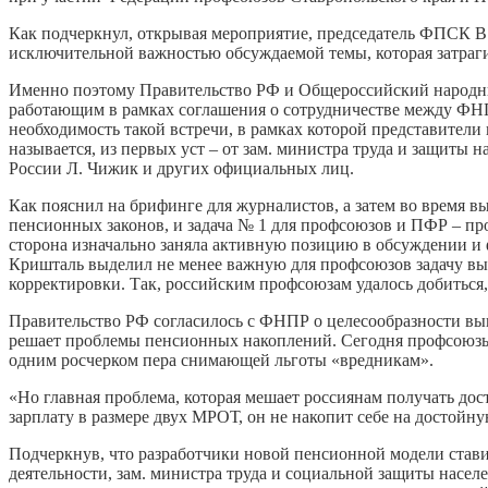
Как подчеркнул, открывая мероприятие, председатель ФПСК В
исключительной важностью обсуждаемой темы, которая затраги
Именно поэтому Правительство РФ и Общероссийский народный
работающим в рамках соглашения о сотрудничестве между ФН
необходимость такой встречи, в рамках которой представите
называется, из первых уст – от зам. министра труда и защиты
России Л. Чижик и других официальных лиц.
Как пояснил на брифинге для журналистов, а затем во время 
пенсионных законов, и задача № 1 для профсоюзов и ПФР – п
сторона изначально заняла активную позицию в обсуждении и 
Кришталь выделил не менее важную для профсоюзов задачу вы
корректировки. Так, российским профсоюзам удалось добиться
Правительство РФ согласилось с ФНПР о целесообразности выв
решает проблемы пенсионных накоплений. Сегодня профсоюзы 
одним росчерком пера снимающей льготы «вредникам».
«Но главная проблема, которая мешает россиянам получать дос
зарплату в размере двух МРОТ, он не накопит себе на достойн
Подчеркнув, что разработчики новой пенсионной модели стави
деятельности, зам. министра труда и социальной защиты насе