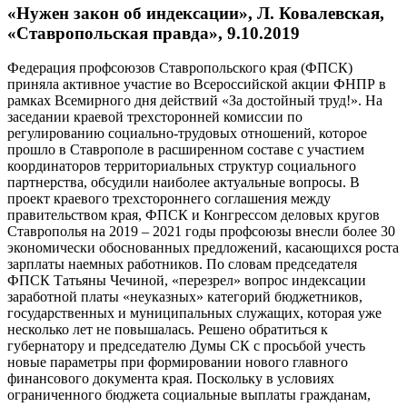
«Нужен закон об индексации», Л. Ковалевская,
«Ставропольская правда», 9.10.2019
Федерация профсоюзов Ставропольского края (ФПСК)
приняла активное участие во Всероссийской акции ФНПР в
рамках Всемирного дня действий «За достойный труд!». На
заседании краевой трехсторонней комиссии по
регулированию социально-трудовых отношений, которое
прошло в Ставрополе в расширенном составе с участием
координаторов территориальных структур социального
партнерства, обсудили наиболее актуальные вопросы. В
проект краевого трехстороннего соглашения между
правительством края, ФПСК и Конгрессом деловых кругов
Ставрополья на 2019 – 2021 годы профсоюзы внесли более 30
экономически обоснованных предложений, касающихся роста
зарплаты наемных работников. По словам председателя
ФПСК Татьяны Чечиной, «перезрел» вопрос индексации
заработной платы «неуказных» категорий бюджетников,
государственных и муниципальных служащих, которая уже
несколько лет не повышалась. Решено обратиться к
губернатору и председателю Думы СК с просьбой учесть
новые параметры при формировании нового главного
финансового документа края. Поскольку в условиях
ограниченного бюджета социальные выплаты гражданам,