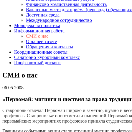
Финансово-хозяйственная деятельность
Вакантные места для приёма (перевода) обучающих
Доступная среда
Международное сотрудничество
Молодежная политика
Информационная работа
СМИ о нас
О нашей газете
Обращения и контакты
Координационные советы
Санаторно-курортный комплекс
Профсоюзный дисконт
СМИ о нас
06.05.2008
«Первомай: митинги и шествия за права трудящи
Ставрополь отмечал Первомай широко и заметно, шумно и весе
профсоюзы Ставрополья: они отметили нынешний Первомай кол
первомайских мероприятиях профсоюзов приняла студенческая
Главными событиями акции стали утренний митинг профсоюзно