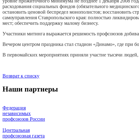
уровне прожиточного минимума не позднее 1 декабря 2008 го
расходования социальных фондов (обязательного медицинского
остановить ценовой беспредел монополистов; восстановить стр
самоуправления Ставропольского края: полностью ликвидироват
мест; обеспечить поддержку малому бизнесу.
Участники митинга выражается решимость профсоюзов добива
Вечером центром праздника стал стадион «Динамо», где при б
В первомайских мероприятиях приняли участие тысячи людей,
Возврат к списку
Наши партнеры
Федерация
независимых
профсоюзов России
Центральная
профсоюзная газета