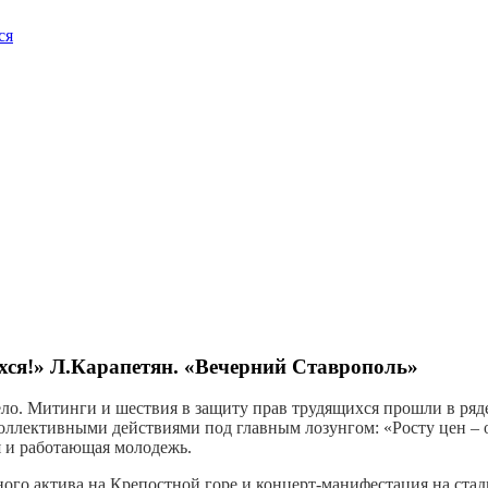
ся
хся!» Л.Карапетян. «Вечерний Ставрополь»
ло. Митинги и шествия в защиту прав трудящихся прошли в ряде
лективными действиями под главным лозунгом: «Росту цен – о
 и работающая молодежь.
го актива на Крепостной горе и концерт-манифестация на стад