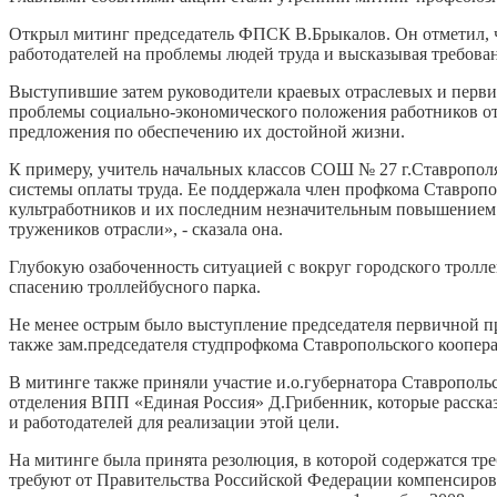
Открыл митинг председатель ФПСК В.Брыкалов. Он отметил, ч
работодателей на проблемы людей труда и высказывая требов
Выступившие затем руководители краевых отраслевых и перв
проблемы социально-экономического положения работников от
предложения по обеспечению их достойной жизни.
К примеру, учитель начальных классов СОШ № 27 г.Ставрополя
системы оплаты труда. Ее поддержала член профкома Ставроп
культработников и их последним незначительным повышением.
тружеников отрасли», - сказала она.
Глубокую озабоченность ситуацией с вокруг городского тролле
спасению троллейбусного парка.
Не менее острым было выступление председателя первичной п
также зам.председателя студпрофкома Ставропольского коопе
В митинге также приняли участие и.о.губернатора Ставрополь
отделения ВПП «Единая Россия» Д.Грибенник, которые расска
и работодателей для реализации этой цели.
На митинге была принята резолюция, в которой содержатся тре
требуют от Правительства Российской Федерации компенсиров