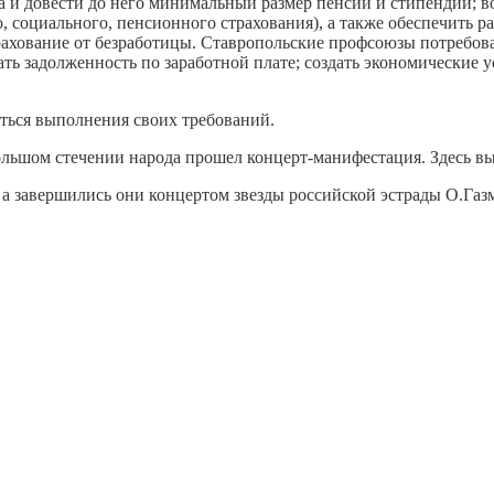
да и довести до него минимальный размер пенсий и стипендий; 
, социального, пенсионного страхования), а также обеспечить 
ахование от безработицы. Ставропольские профсоюзы потребовал
ь задолженность по заработной плате; создать экономические у
ться выполнения своих требований.
ольшом стечении народа прошел концерт-манифестация. Здесь в
 а завершились они концертом звезды российской эстрады О.Га