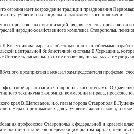
то сегодня идет возрождение традиции празднования Первомая:
ания по улучшению их социально-экономического положения.
ичных профсоюзных организаций, рядовые члены профсоюзов и 
раслей народно-хозяйственного комплекса Ставрополья, пенсио
 Л.Колесникова выразила обеспокоенность проблемами заработн
ольской центральной библиотечной системы Е.Черкашина, кото
 «Иначе как насмешкой это не назовешь, поскольку стимулирую
йбусного предприятия высказал зам.председателя профкома, сле
рофсоюзной организации Ставропольского почтамта О.Дьяченко
ративного техникума экономики коммерции и права, профсоюзно
ского края В.Шаповалов, и.о. главы города Ставрополя Е.Луцен
зали о мерах, принимаемых для улучшения жизни людей, и отме
бования профсоюзов Ставрополья к федеральной и краевой власт
ать рост цен и тарифов опережающим ростом зарплат, пенсий, 