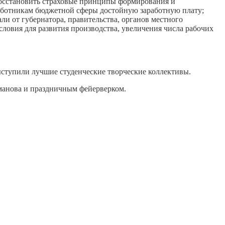
восстановить страховые принципы формирования и
работникам бюджетной сферы достойную заработную плату;
и от губернатора, правительства, органов местного
словия для развития производства, увеличения числа рабочих
ыступили лучшие студенческие творческие коллективы.
зманова и праздничным фейерверком.