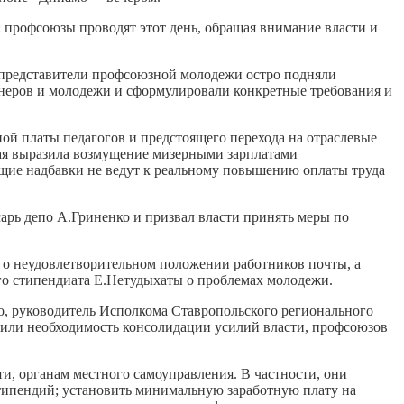
 профсоюзы проводят этот день, обращая внимание власти и
представители профсоюзной молодежи остро подняли
неров и молодежи и сформулировали конкретные требования и
ой платы педагогов и предстоящего перехода на отраслевые
рая выразила возмущение мизерными зарплатами
щие надбавки не ведут к реальному повышению оплаты труда
сарь депо А.Гриненко и призвал власти принять меры по
 о неудовлетворительном положении работников почты, а
го стипендиата Е.Нетудыхаты о проблемах молодежи.
ко, руководитель Исполкома Ставропольского регионального
тили необходимость консолидации усилий власти, профсоюзов
и, органам местного самоуправления. В частности, они
стипендий; установить минимальную заработную плату на