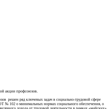
ой акции профсоюзов.
зов решен ряд ключевых задач в социально-трудовой сфере
Т № 102 о минимальных нормах социального обеспечения, о
сячного дохода от трудовой деятельности в рамках «майских»