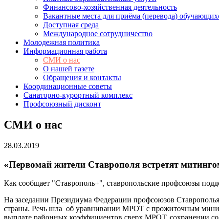
Финансово-хозяйственная деятельность
Вакантные места для приёма (перевода) обучающих
Доступная среда
Международное сотрудничество
Молодежная политика
Информационная работа
СМИ о нас
О нашей газете
Обращения и контакты
Координационные советы
Санаторно-курортный комплекс
Профсоюзный дисконт
СМИ о нас
28.03.2019
«Первомай жители Ставрополя встретят митингом
Как сообщает "Ставрополь+", ставропольские профсоюзы под
На заседании Президиума Федерации профсоюзов Ставрополья 
страны. Речь шла об уравнивании МРОТ с прожиточным мини
выплате районных коэффициентов сверх МРОТ, сохранении соо