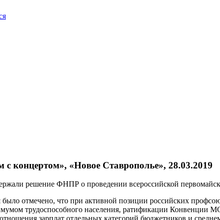
ся
 с концертом», «Новое Ставрополье», 28.03.2019
держали решение ФНПР о проведении всероссийской первомайск
было отмечено, что при активной позиции российских профсою
мумом трудоспособного населения, ратификации Конвенции МО
тношения зарплат отдельных категорий бюджетников и среднеме