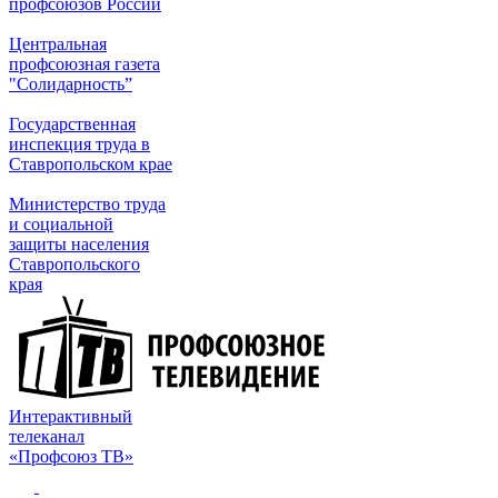
профсоюзов России
Центральная
профсоюзная газета
"Солидарность”
Государственная
инспекция труда в
Ставропольском крае
Министерство труда
и социальной
защиты населения
Ставропольского
края
Интерактивный
телеканал
«Профсоюз ТВ»