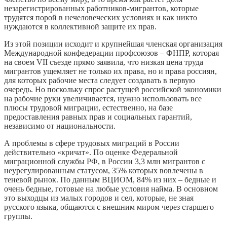
незарегистрированных работников-мигрантов, которые
трудятся порой в нечеловеческих условиях и как никто
нуждаются в коллективной защите их прав.
Из этой позиции исходит и крупнейшая членская организация
Международной конфедерации профсоюзов – ФНПР, которая
на своем VII съезде прямо заявила, что низкая цена труда
мигрантов ущемляет не только их права, но и права россиян,
для которых рабочие места следует создавать в первую
очередь. Но поскольку спрос растущей российской экономики
на рабочие руки увеличивается, нужно использовать все
плюсы трудовой миграции, естественно, на базе
предоставления равных прав и социальных гарантий,
независимо от национальности.
А проблемы в сфере трудовых миграций в России
действительно «кричат». По оценке Федеральной
миграционной службы РФ, в России 3,3 млн мигрантов с
неурегулированным статусом, 35% которых вовлечены в
теневой рынок. По данным ВЦИОМ, 84% из них – бедные и
очень бедные, готовые на любые условия найма. В основном
это выходцы из малых городов и сел, которые, не зная
русского языка, общаются с внешним миром через старшего
группы.