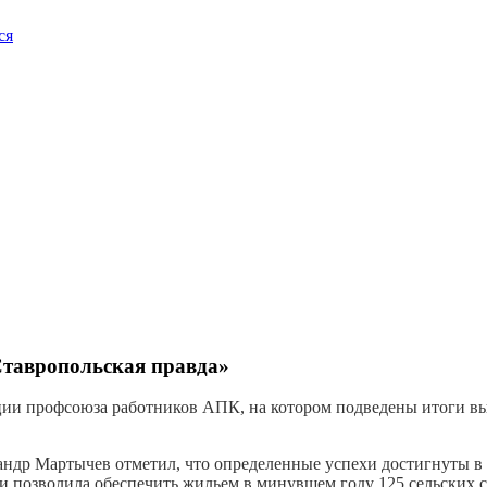
ся
Ставропольская правда»
ации профсоюза работников АПК, на котором подведены итоги 
др Мартычев отметил, что определенные успехи достигнуты в с
и позволила обеспечить жильем в минувшем году 125 сельских 