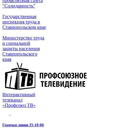
профсоюзная газета
"Солидарность”
Государственная
инспекция труда в
Ставропольском крае
Министерство труда
и социальной
защиты населения
Ставропольского
края
Интерактивный
телеканал
«Профсоюз ТВ»
Горячая линия 35-18-06