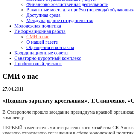
Финансово-хозяйственная деятельность
Вакантные места для приёма (перевода) обучающих
Доступная среда
Международное сотрудничество
Молодежная политика
Информационная работа
СМИ о нас
О нашей газете
Обращения и контакты
Координационные советы
Санаторно-курортный комплекс
Профсоюзный дисконт
СМИ о нас
27.04.2011
«Поднять зарплату крестьянам», Т.Слипченко, «
В Ставрополе прошло заседание президиума краевой организ
комплексу.
ПЕРВЫЙ заместитель министра сельского хозяйства СК Алексан
краевого отраслевого соглашения в сфере молодежной политик