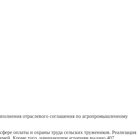
выполнения отраслевого соглашения по агропромышленному
фере оплаты и охраны труда сельских тружеников. Реализация
семей. Кроме того, начинающим аграриям выдано 407