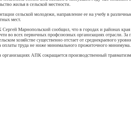
ьство жилья в сельской местности.
тации сельской молодежи, направление ее на учебу в различные
тных мест.
 Сергей Марнопольский сообщил, что в городах и районах края
очти во всех первичных профсоюзных opганизациях отрасли. За п
сельском хозяйстве существенно отстает от среднекраевого уров
а оплаты труда не ниже минимального прожиточного минимума.
о в организациях АПК сокращается производственный травматизм