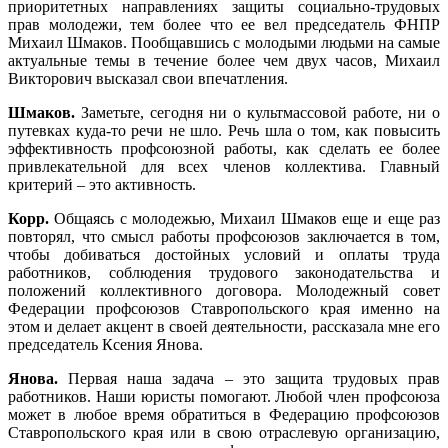
приоритетных направлениях защиты социально-трудовых
прав молодежи, тем более что ее вел председатель ФНПР
Михаил Шмаков. Пообщавшись с молодыми людьми на самые
актуальные темы в течение более чем двух часов, Михаил
Викторович высказал свои впечатления.
Шмаков.
Заметьте, сегодня ни о культмассовой работе, ни о
путевках куда-то речи не шло. Речь шла о том, как повысить
эффективность профсоюзной работы, как сделать ее более
привлекательной для всех членов коллектива. Главный
критерий – это активность.
Корр.
Общаясь с молодежью, Михаил Шмаков еще и еще раз
повторял, что смысл работы профсоюзов заключается в том,
чтобы добиваться достойных условий и оплаты труда
работников, соблюдения трудового законодательства и
положений коллективного договора. Молодежный совет
Федерации профсоюзов Ставропольского края именно на
этом и делает акцент в своей деятельности, рассказала мне его
председатель Ксения Янова.
Янова.
Первая наша задача – это защита трудовых прав
работников. Наши юристы помогают. Любой член профсоюза
может в любое время обратиться в Федерацию профсоюзов
Ставропольского края или в свою отраслевую организацию,