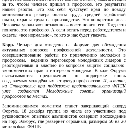
за то, чтобы человек пришел в профсоюз, это результаты
нашей работы. Это как себя чувствует край по поводу
минимального размера оплаты труда, средней заработной
платы, охраны труда на производстве. Это конкретные дела.
Человека увольняют незаконно – восстановить его. Тогда это
понятно, это профсоюз. А если встать перед работодателем и
сказать: «все нормально», то кто ж нас будет уважать.
Корр.
Четыре дня отведено на Форуме для обсуждения
актуальных вопросов профсоюзной деятельности. Это
совершенствование работы по привлечению молодёжи в
профсоюзы, ведению переговоров молодёжных лидеров с
работодателями и властью по вопросам защиты социально-
экономических прав и интересов молодежи. В ходе Форума
высказываются предложения по поддержке вновь
создаваемых молодёжных структур профсоюзов.
И, кстати,
на Ставрополье при поддержке представительств ФПСК
уже создаются Молодежные советы организаций
профсоюзов на местах.
Запоминающимся моментом станет завершающий аккорд
Форума. 18 декабря группа из числа его участников под
руководством опытных альпинистов совершит восхождение
на гору Эльбрус, где развернет огромный, размером 50 на 20
метров флаг ФНПР.