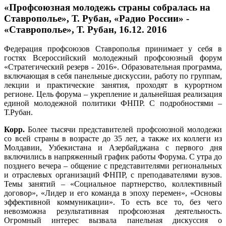
«Профсоюзная молодежь страны собралась на
Ставрополье», Т. Рубан, «Радио России» -
«Ставрополье», Т. Рубан, 16.12. 2016
Федерация профсоюзов Ставрополья принимает у себя в
гостях Всероссийский молодежный профсоюзный форум
«Стратегический резерв - 2016». Образовательная программа,
включающая в себя панельные дискуссии, работу по группам,
лекции и практические занятия, проходят в курортном
регионе. Цель форума – укрепление и дальнейшая реализация
единой молодежной политики ФНПР. С подробностями –
Т.Рубан.
Корр.
Более тысячи представителей профсоюзной молодежи
со всей страны в возрасте до 35 лет, а также их коллеги из
Молдавии, Узбекистана и Азербайджана с первого дня
включились в напряженный график работы Форума. С утра до
позднего вечера – общение с представителями региональных
и отраслевых организаций ФНПР, с преподавателями вузов.
Темы занятий – «Социальное партнерство, коллективный
договор», «Лидер и его команда в эпоху перемен», «Основы
эффективной коммуникации». То есть все то, без чего
невозможна результативная профсоюзная деятельность.
Огромный интерес вызвала панельная дискуссия о