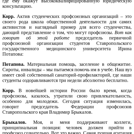
где ему окажут высококвалифицированную юридическую
консультацию.
Корр.
Актив студенческих профсоюзных организаций – это
своего рода школа общественной деятельности для самих
активистов и наглядный пример для всего студенчества,
дающий представление о том, что могут профсоюзы.
Вот как
говорит об этой работе
председатель первичной
профсоюзной организации студентов Ставропольского
государственного медицинского университета
Ирина
Потапова:
Потапова.
Материальная помощь, заселение в общежитие.
Сироты, инвалиды – мы пытаемся помочь им в учебе. Наш вуз
имеет свой собственный санаторий-профилакторий, где наши
студенты оздоравливаются три недели абсолютно бесплатно.
Корр.
В новейшей истории России было время, когда
профсоюзы, казалось, утратили свою привлекательность,
особенно для молодежи. Сегодня ситуация изменилась,
говорит председатель Федерации профсоюзов
Ставропольского края Владимир Брыкалов.
Брыкалов.
Моя, и меня поддерживают коллеги,
принципиальная позиция: человек должен прийти в
профсоюз сознательно. Вот это важно. Самая лучшая агитация