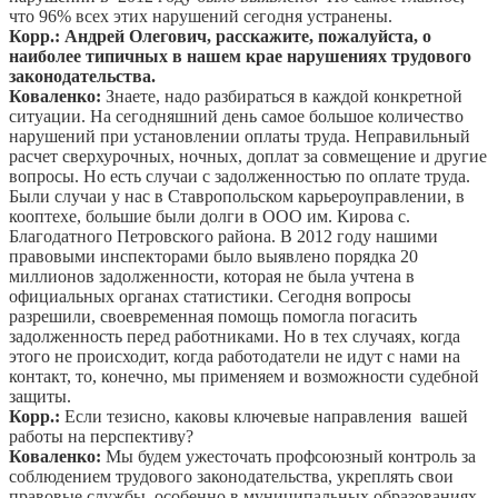
что 96% всех этих нарушений сегодня устранены.
Корр.: Андрей Олегович, расскажите, пожалуйста, о
наиболее типичных в нашем крае нарушениях трудового
законодательства.
Коваленко:
Знаете, надо разбираться в каждой конкретной
ситуации. На сегодняшний день самое большое количество
нарушений при установлении оплаты труда. Неправильный
расчет сверхурочных, ночных, доплат за совмещение и другие
вопросы. Но есть случаи с задолженностью по оплате труда.
Были случаи у нас в Ставропольском карьероуправлении, в
кооптехе, большие были долги в ООО им. Кирова с.
Благодатного Петровского района. В 2012 году нашими
правовыми инспекторами было выявлено порядка 20
миллионов задолженности, которая не была учтена в
официальных органах статистики. Сегодня вопросы
разрешили, своевременная помощь помогла погасить
задолженность перед работниками. Но в тех случаях, когда
этого не происходит, когда работодатели не идут с нами на
контакт, то, конечно, мы применяем и возможности судебной
защиты.
Корр.:
Если тезисно, каковы ключевые направления вашей
работы на перспективу?
Коваленко:
Мы будем ужесточать профсоюзный контроль за
соблюдением трудового законодательства, укреплять свои
правовые службы, особенно в муниципальных образованиях,