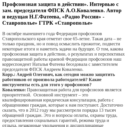
Профсоюзная защита в действии». Интервью с
зам. председателя ФПСК А.О.Коваленко. Автор
и ведущая Н.Г.Фатеева, «Радио России» -
Ставрополье» ГТРК «Ставрополье»
В октябре нынешнего года Федерация профсоюзов
Ставропольского края отметит свое 65-летие. Такая дата – не
только праздник, но и повод осмыслить прожитое, подвести
некоторые итоги и наметить задачи на будущее. О том, какова
профсоюзная защита в действии, о результатах и перспективах
правозащитной работы краевой Федерации профсоюзов наш
корреспондент Наталья Фатеева беседовала с заместителем
председателя ФПСК Андреем Коваленко.
Корр.: Андрей Олегович, как сегодня можно защитить
работников от произвола работодателей? Какие
инструменты есть для этого у профсоюзов?
Коваленко:
Правозащитная работа для профсоюзов является
приоритетной. Основной инструмент – это
квалифицированная юридическая консультация, работа с
обращениями граждан, которые к нам поступают. Достаточно
сказать, что в 2012 году мы рассмотрели порядка 13 тысяч
обращений граждан. Это и вопросы оплаты, охраны труда,
предоставления социальных гарантий, режима труда и
отдыха, незаконные увольнения и дисциплинарные