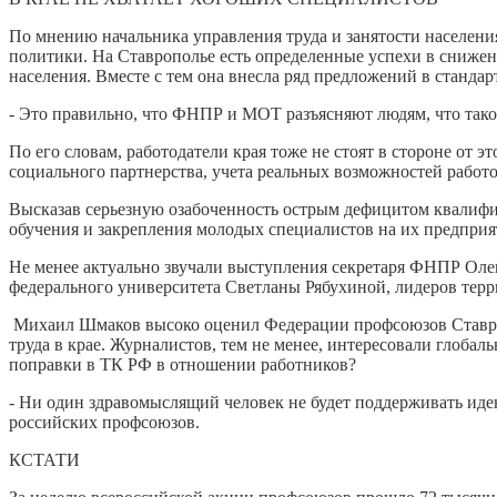
По мнению начальника управления труда и занятости населен
политики. На Ставрополье есть определенные успехи в снижен
населения. Вместе с тем она внесла ряд предложений в стандарт
- Это правильно, что ФНПР и МОТ разъясняют людям, что тако
По его словам, работодатели края тоже не стоят в стороне от 
социального партнерства, учета реальных возможностей работ
Высказав серьезную озабоченность острым дефицитом квалифиц
обучения и закрепления молодых специалистов на их предприя
Не менее актуально звучали выступления секретаря ФНПР Оле
федерального университета Светланы Рябухиной, лидеров те
Михаил Шмаков высоко оценил Федерации профсоюзов Ставроп
труда в крае. Журналистов, тем не менее, интересовали глоба
поправки в ТК РФ в отношении работников?
- Ни один здравомыслящий человек не будет поддерживать иде
российских профсоюзов.
КСТАТИ