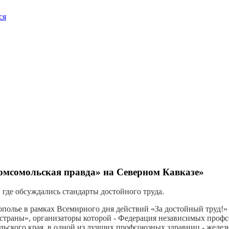
ся
омсомольская правда» на Северном Кавказе»
где обсуждались стандарты достойного труда.
олье в рамках Всемирного дня действий «За достойный труд!» 
ия страны», организаторы которой - Федерация независимых пр
ьского края, в одной из лучших профсоюзных здравниц - желез