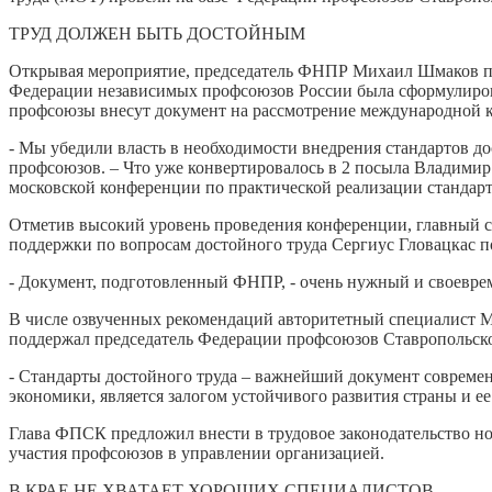
ТРУД ДОЛЖЕН БЫТЬ ДОСТОЙНЫМ
Открывая мероприятие, председатель ФНПР Михаил Шмаков под
Федерации независимых профсоюзов России была сформулирова
профсоюзы внесут документ на рассмотрение международной ко
- Мы убедили власть в необходимости внедрения стандартов дос
профсоюзов. – Что уже конвертировалось в 2 посыла Владимир 
московской конференции по практической реализации стандарт
Отметив высокий уровень проведения конференции, главный 
поддержки по вопросам достойного труда Сергиус Гловацкас п
- Документ, подготовленный ФНПР, - очень нужный и своеврем
В числе озвученных рекомендаций авторитетный специалист МО
поддержал председатель Федерации профсоюзов Ставропольск
- Стандарты достойного труда – важнейший документ современ
экономики, является залогом устойчивого развития страны и е
Глава ФПСК предложил внести в трудовое законодательство но
участия профсоюзов в управлении организацией.
В КРАЕ НЕ ХВАТАЕТ ХОРОШИХ СПЕЦИАЛИСТОВ