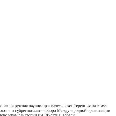
стала окружная научно-практическая конференция на тему:
офсоюзов и субрегиональное Бюро Международной организации
новодском санатории им. 30-летия Победы.