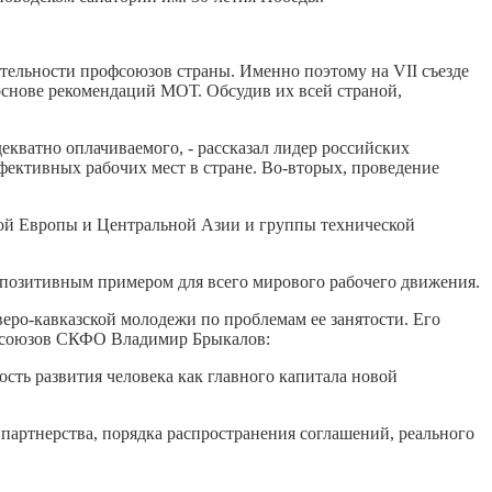
ельности профсоюзов страны. Именно поэтому на VII съезде
основе рекомендаций МОТ. Обсудив их всей страной,
екватно оплачиваемого, - рассказал лидер российских
ффективных рабочих мест в стране. Во-вторых, проведение
ой Европы и Центральной Азии и группы технической
 позитивным примером для всего мирового рабочего движения.
ро-кавказской молодежи по проблемам ее занятости. Его
офсоюзов СКФО Владимир Брыкалов:
сть развития человека как главного капитала новой
партнерства, порядка распространения соглашений, реального