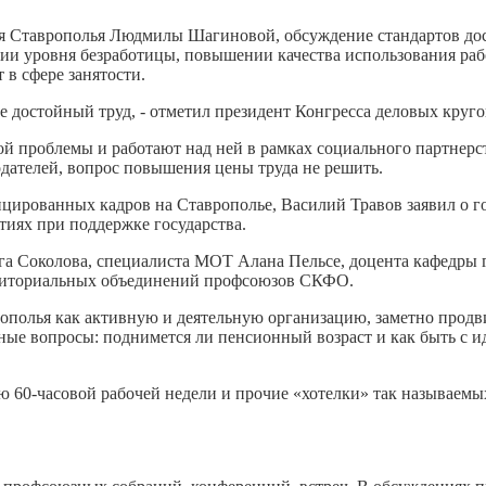
ия Ставрополья Людмилы Шагиновой, обсуждение стандартов до
ии уровня безработицы, повышении качества использования раб
 в сфере занятости.
е достойный труд, - отметил президент Конгресса деловых круг
этой проблемы и работают над ней в рамках социального партнерс
одателей, вопрос повышения цены труда не решить.
ированных кадров на Ставрополье, Василий Травов заявил о го
тиях при поддержке государства.
га Соколова, специалиста МОТ Алана Пельсе, доцента кафедры
рриториальных объединений профсоюзов СКФО.
олья как активную и деятельную организацию, заметно продви
льные вопросы: поднимется ли пенсионный возраст и как быть с
ю 60-часовой рабочей недели и прочие «хотелки» так называем