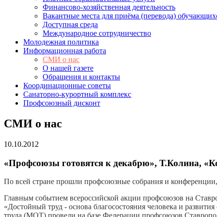
Финансово-хозяйственная деятельность
Вакантные места для приёма (перевода) обучающих
Доступная среда
Международное сотрудничество
Молодежная политика
Информационная работа
СМИ о нас
О нашей газете
Обращения и контакты
Координационные советы
Санаторно-курортный комплекс
Профсоюзный дисконт
СМИ о нас
10.10.2012
«Профсоюзы готовятся к декабрю», Т.Колина, «К
По всей стране прошли профсоюзные собрания и конференции, 
Главным событием всероссийской акции профсоюзов на Ставроп
«Достойный труд - основа благосостояния человека и развит
труда (МОТ) провели на базе Федерации профсоюзов Ставропол