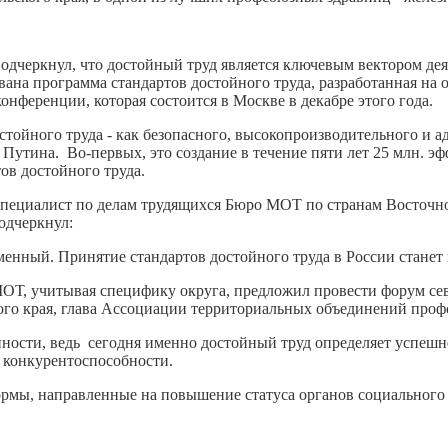
черкнул, что достойный труд является ключевым вектором деят
на программа стандартов достойного труда, разработанная на 
нференции, которая состоится в Москве в декабре этого года.
тойного труда - как безопасного, высокопроизводительного и ад
Путина. Во-первых, это создание в течение пяти лет 25 млн. э
ов достойного труда.
специалист по делам трудящихся Бюро МОТ по странам Восточн
одчеркнул:
енный. Принятие стандартов достойного труда в России станет
Т, учитывая специфику округа, предложил провести форум севе
ого края, глава Ассоциации территориальных объединений пр
ности, ведь сегодня именно достойный труд определяет успешно
е конкурентоспособности.
рмы, направленные на повышение статуса органов социального 