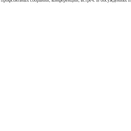
профсоюзных собраний, конференций, встреч. В обсуждениях пр