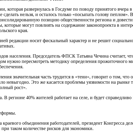
и, которая развернулась в Госдуме по поводу принятого вчера 
уже сделать нельзя, и осталось только «посыпать голову пеплом»
 консолидированную позицию общественности региона и довести
которые могут повлиять на содержание законопроекта в интере
льского края.
шней редакции носит фискальный характер и не решит социальн
ативах.
ов населения. Председатель ФПСК Татьяна Чечина считает, что 
дом нужно пересмотреть методику определения прожиточного мин
беспечения.
ления значительная часть трудится в «тени», говорит о том, ч
ыло невыгодно. Это же касается проблемы уязвимости на рынке 
полный рост».
а. В регионе 40% жителей работает на селе, и будет справедлив
реформы.
 краевого объединения работодателей, президент Конгресса дел
 при таком количестве рисков для экономики.