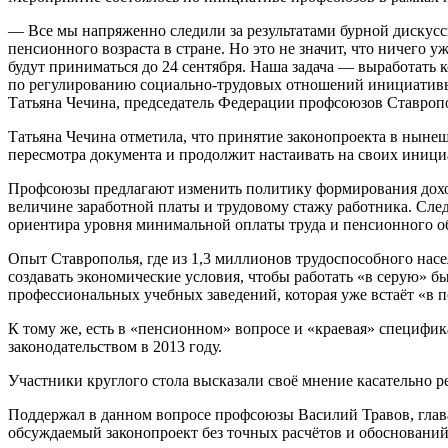
— Все мы напряженно следили за результатами бурной дискусси
пенсионного возраста в стране. Но это не значит, что ничего 
будут приниматься до 24 сентября. Наша задача — выработать
по регулированию социально-трудовых отношений инициативы, 
Татьяна Чечина, председатель Федерации профсоюзов Ставропо
Татьяна Чечина отметила, что принятие законопроекта в ныне
пересмотра документа и продолжит настаивать на своих иници
Профсоюзы предлагают изменить политику формирования доход
величине заработной платы и трудовому стажу работника. Сле
ориентира уровня минимальной оплаты труда и пенсионного о
Опыт Ставрополья, где из 1,3 миллионов трудоспособного насе
создавать экономические условия, чтобы работать «в серую» б
профессиональных учебных заведений, которая уже встаёт «в 
К тому же, есть в «пенсионном» вопросе и «краевая» специфик
законодательством в 2013 году.
Участники круглого стола высказали своё мнение касательно 
Поддержал в данном вопросе профсоюзы Василий Травов, глава
обсуждаемый законопроект без точных расчётов и обоснований