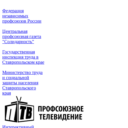
Федерация
независимых
профсоюзов России
Центральная
профсоюзная газета
"Солидарность”
Государственная
инспекция труда в
Ставропольском крае
Министерство труда
и социальной
защиты населения
Ставропольского
края
Интерактивный