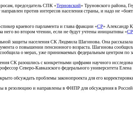
росам, председатель СПК «
Терновский
» Труновского района, Г
направлен против интересов населения страны, и надо не «боять
-спикер краевого парламента и глава фракции «
СР
» Александр К
за него во втором чтении, если не будут учтены инициативы «
СР
альной защиты населения СК Людмила Шагинова. Она рассказала
умента о повышении пенсионного возраста. Шагинова сообщила, ч
е сообщила о мерах, уже принимаемых федеральным центром по з
ения СК разошлись с конкретными цифрами научного исследован
рофессор Северо-Кавказского федерального университета Елена
ткрыто обсуждать проблемы законопроекта для его корректировк
ы в резолюцию и направлены в ФНПР для обсуждения в Российс