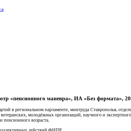
ся
тр «пенсионного маневра», ИА «Без формата», 20
артий в региональном парламенте, минтруда Ставрополья, отде
 ветеранских, молодёжных организаций, научного и экспертного
и пенсионного возраста.
 коллективных действий ФНПР.