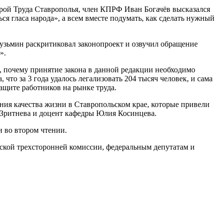
ерой Труда Ставрополья, член КПРФ Иван Богачёв высказался
ся гласа народа», а всем вместе подумать, как сделать нужный
узьмин раскритиковал законопроект и озвучил обращение
».
, почему принятие закона в данной редакции необходимо
то за 3 года удалось легализовать 204 тысяч человек, и сама
ащите работников на рынке труда.
ия качества жизни в Ставропольском крае, которые привели
 Зритнева и доцент кафедры Юлия Косинцева.
и во втором чтении.
кой трехсторонней комиссии, федеральным депутатам и