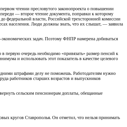
в первом чтении пресловутого законопроекта о повышении
. Впереди — второе чтение документа, поправки к которому
 до федеральной власти, Российской трехсторонней комиссии
сах населения. Люди должны знать, что их слышат, — заявила
о-экономических задач. Поэтому ФНПР намерена добиваться
в первую очередь необходимо «привязать» размер пенсий к
имума и использовать этот показатель в качестве целевого
то одними штрафами делу не поможешь. Работодателям нужно
труда работников старших возрастов и выпускников
о вернуть сельским пенсионерам доплаты, обещанные
овых кругов Ставрополья. Он отметил, что нельзя принимать