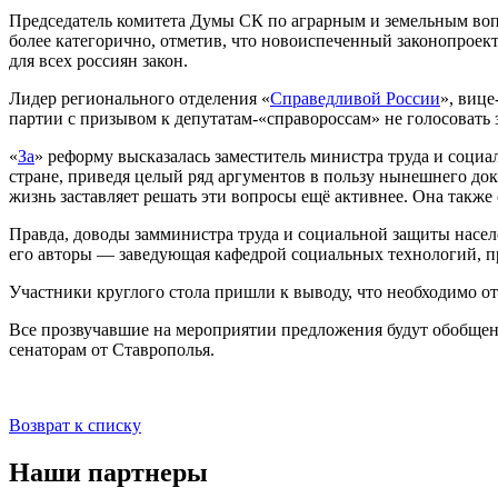
Председатель комитета Думы СК по аграрным и земельным воп
более категорично, отметив, что новоиспеченный законопроект 
для всех россиян закон.
Лидер регионального отделения «
Справедливой России
», вице
партии с призывом к депутатам-«справороссам» не голосовать 
«
За
» реформу высказалась заместитель министра труда и соци
стране, приведя целый ряд аргументов в пользу нынешнего док
жизнь заставляет решать эти вопросы ещё активнее. Она такж
Правда, доводы замминистра труда и социальной защиты насел
его авторы — заведующая кафедрой социальных технологий, п
Участники круглого стола пришли к выводу, что необходимо о
Все прозвучавшие на мероприятии предложения будут обобщен
сенаторам от Ставрополья.
Возврат к списку
Наши партнеры