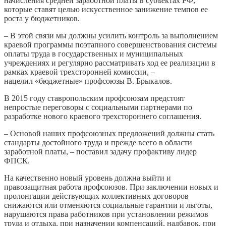
начисления средней заработной платы в субъектах РФ,
которые ставят целью искусственное занижение темпов ее
роста у бюджетников.
– В этой связи мы должны усилить контроль за выполнением
краевой программы поэтапного совершенствования системы
оплаты труда в государственных и муниципальных
учреждениях и регулярно рассматривать ход ее реализации в
рамках краевой трехсторонней комиссии, –
нацелил «бюджетные» профсоюзы В. Брыкалов.
В 2015 году ставропольским профсоюзам предстоят
непростые переговоры с социальными партнерами по
разработке нового краевого трехстороннего соглашения.
– Основой наших профсоюзных предложений должны стать
стандарты достойного труда и прежде всего в области
заработной платы, – поставил задачу профактиву лидер
ФПСК.
На качественно новый уровень должна выйти и
правозащитная работа профсоюзов. При заключении новых и
пролонгации действующих коллективных договоров
снижаются или отменяются социальные гарантии и льготы,
нарушаются права работников при установлении режимов
труда и отдыха, при назначении компенсаций, надбавок, при