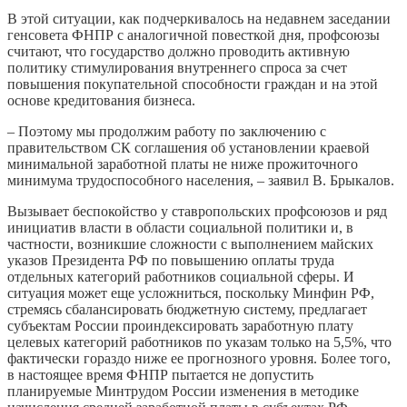
В этой ситуации, как подчеркивалось на недавнем заседании
генсовета ФНПР с аналогичной повесткой дня, профсоюзы
считают, что государство должно проводить активную
политику стимулирования внутреннего спроса за счет
повышения покупательной способности граждан и на этой
основе кредитования бизнеса.
– Поэтому мы продолжим работу по заключению с
правительством СК соглашения об установлении краевой
минимальной заработной платы не ниже прожиточного
минимума трудоспособного населения, – заявил В. Брыкалов.
Вызывает беспокойство у ставропольских профсоюзов и ряд
инициатив власти в области социальной политики и, в
частности, возникшие сложности с выполнением майских
указов Президента РФ по повышению оплаты труда
отдельных категорий работников социальной сферы. И
ситуация может еще усложниться, поскольку Минфин РФ,
стремясь сбалансировать бюджетную систему, предлагает
субъектам России проиндексировать заработную плату
целевых категорий работников по указам только на 5,5%, что
фактически гораздо ниже ее прогнозного уровня. Более того,
в настоящее время ФНПР пытается не допустить
планируемые Минтрудом России изменения в методике