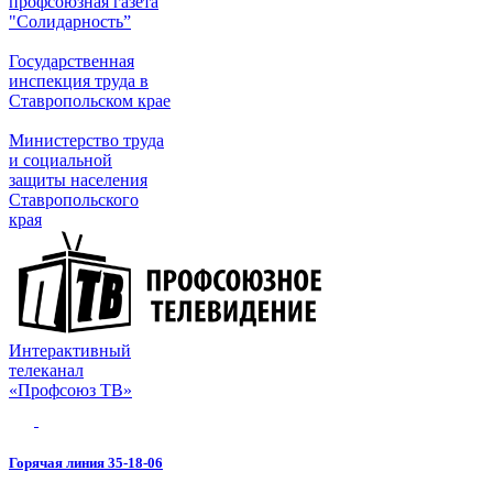
профсоюзная газета
"Солидарность”
Государственная
инспекция труда в
Ставропольском крае
Министерство труда
и социальной
защиты населения
Ставропольского
края
Интерактивный
телеканал
«Профсоюз ТВ»
Горячая линия 35-18-06