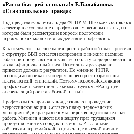
«Расти быстрей зарплата!» Е.Балабанова.
«Ставропольская правда»
Под председательством лидера ФНПР М. Шмакова состоялось
селекторное совещание с профсоюзным активом страны, на
котором были рассмотрены вопросы подготовки
первомайских коллективных действий профсоюзов.
Как отмечалось на совещании, рост заработной платы россиян
в структуре ВВП остается неоправданно низким: наемные
работники получают минимальную оплату за добросовестный
и квалифицированный труд. Пенсионная реформа не
приносит должных результатов. По мнению ФНПР,
необходимо добиваться опережающего роста заработной
платы, пенсий, стипендий. Поэтому первомайская акция
профсоюзов пройдет под главным лозунгом: «Росту цен -
опережающий рост заработной платы!».
Профсоюзы Ставрополья поддерживают проведение
всероссийской акции. Согласно плану первомайских
мероприятий, в крае развернута широкая подготовительная
работа. Митинги и шествия в защиту прав трудящихся
пройдут во многих городах и районах. А главными
событиями первомайской акции станут краевой митинг