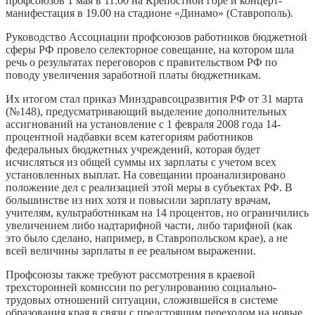
профсоюзов 1 мая в 11.00 на Крепостной горе и концерт-
манифестация в 19.00 на стадионе «Динамо» (Ставрополь).
Руководство Ассоциации профсоюзов работников бюджетной
сферы РФ провело селекторное совещание, на котором шла
речь о результатах переговоров с правительством РФ по
поводу увеличения заработной платы бюджетникам.
Их итогом стал приказ Минздравсоцразвития РФ от 31 марта
(№148), предусматривающий выделение дополнительных
ассигнований на установление с 1 февраля 2008 года 14-
процентной надбавки всем категориям работников
федеральных бюджетных учреждений, которая будет
исчисляться из общей суммы их зарплаты с учетом всех
установленных выплат. На совещании проанализировано
положение дел с реализацией этой меры в субъектах РФ. В
большинстве из них хотя и повысили зарплату врачам,
учителям, культработникам на 14 процентов, но ограничились
увеличением либо надтарифной части, либо тарифной (как
это было сделано, например, в Ставропольском крае), а не
всей величины зарплаты в ее реальном выражении.
Профсоюзы также требуют рассмотрения в краевой
трехсторонней комиссии по регулированию социально-
трудовых отношений ситуации, сложившейся в системе
образования края в связи с предстоящим переходом на новые