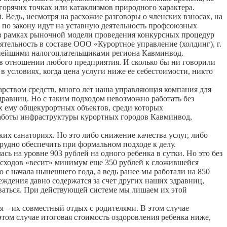
горячих точках или катаклизмов природного характера.
едь, несмотря на расхожие разговоры о членских взносах, на
ы по закону идут на уставную деятельность профсоюзных
 в рамках рыночной модели проведения конкурсных процедур
ятельность в составе ООО «Курортное управление (холдинг), г.
рупнейшими налогоплательщиками региона Кавминвод.
 в отношении любого предприятия. И сколько бы ни говорили
в условиях, когда цена услуги ниже ее себестоимости, никто
арством средств, много лет наша управляющая компания для
равниц. Но с таким подходом невозможно работать без
х ему общекурортных объектов, среди которых
 работы инфраструктуры курортных городов Кавминвод,
х санаториях. Но это либо снижение качества услуг, либо
трудно обеспечить при формальном подходе к делу.
ь на уровне 903 рублей на одного ребенка в сутки. Но это без
расходов «весит» минимум еще 350 рублей к сложившейся
 с начала нынешнего года, а ведь ранее мы работали на 850
реждения давно содержатся за счет других наших здравниц,
ваться. При действующей системе мы лишаем их этой
 – их совместный отдых с родителями. В этом случае
том случае итоговая стоимость оздоровления ребенка ниже,