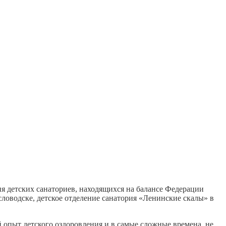
я детских санаториев, находящихся на балансе Федерации
ловодске, детское отделение санатория «Ленинские скалы» в
 опыт детского оздоровления и в самые сложные времена, не