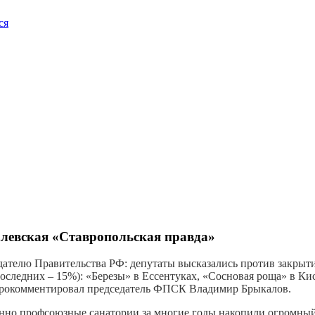
ся
алевская «Ставропольская правда»
ателю Правительства РФ: депутаты высказались против закрыти
ледних – 15%): «Березы» в Ессентуках, «Сосновая роща» в Кис
прокомментировал председатель ФПСК Владимир Брыкалов.
менно профсоюзные санатории за многие годы накопили огромный