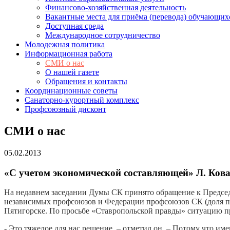
Финансово-хозяйственная деятельность
Вакантные места для приёма (перевода) обучающих
Доступная среда
Международное сотрудничество
Молодежная политика
Информационная работа
СМИ о нас
О нашей газете
Обращения и контакты
Координационные советы
Санаторно-курортный комплекс
Профсоюзный дисконт
СМИ о нас
05.02.2013
«С учетом экономической составляющей» Л. Ков
На недавнем заседании Думы СК принято обращение к Председ
независимых профсоюзов и Федерации профсоюзов СК (доля пос
Пятигорске. По просьбе «Ставропольской правды» ситуацию 
- Это тяжелое для нас решение, – отметил он. – Потому что и