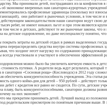
арству. Мы принимали детей, пострадавших из-за конфликтов в 
б экономике вверенных нам санаторно-курортных учреждений. В
е ремонтировались профсоюзные здравницы (поскольку все взнос
ганизаций), они работают в рыночных условиях, в том числе и
с действующим законодательством наши санатории ведут свою де
20 тысяч ребят, не имеют никаких льгот и при этом являются к
в том числе и детских, действуют те же рыночные законы, что и
а на детское оздоровление, но даже неспециалисту понятно, что 
ы покрыть затраты на детский отдых в рамках выделенных госуд
дена перераспределять средства внутри системы профсоюзных зд
ывая, что холдинг несет нагрузку по содержанию принадлежащи
зы всегда участвовали и участвуют в обеспечении эффективной
здоровления можно было бы увеличить коечную емкость в детски
 стоимость путевки. А родители ведь ждут результата, который 
в санатории «Сосновая роща» (Кисловодск) в 2012 году сложилас
ьзя обеспечить конкурентоспособность учреждения. Эта статья 
сть одного койко-дня для детей – 950 рублей – действует только
ии дебет с кредитом все равно не сходится. По сути, детские уч
на плаву, быть конкурентоспособными, санатории должны разви
 почему на них экономят?
, что мы прекратим принимать детей. Лучший выход из положения
 под родительским присмотром по понятным причинам выше. В э