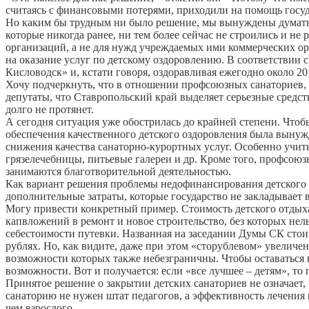
считаясь с финансовыми потерями, приходили на помощь госуд
Но каким бы трудным ни было решение, мы вынуждены думать о
которые никогда ранее, ни тем более сейчас не строились и н
организаций, а не для нужд учреждаемых ими коммерческих ор
на оказание услуг по детскому оздоровлению. В соответствии 
Кисловодск» и, кстати говоря, оздоравливая ежегодно около 
Хочу подчеркнуть, что в отношении профсоюзных санаториев, 
депутаты, что Ставропольский край выделяет серьезные средств
долго не протянет.
А сегодня ситуация уже обострилась до крайней степени. Чтоб
обеспечения качественного детского оздоровления была вынуж
снижения качества санаторно-курортных услуг. Особенно учит
грязелечебницы, питьевые галереи и др. Кроме того, профсою
занимаются благотворительной деятельностью.
Как вариант решения проблемы недофинансирования детского о
дополнительные затраты, которые государство не закладывает в
Могу привести конкретный пример. Стоимость детского отдыха 
капвложений в ремонт и новое строительство, без которых нел
себестоимости путевки. Названная на заседании Думы СК стоимо
рублях. Но, как видите, даже при этом «сторублевом» увеличен
возможности которых также небезграничны. Чтобы оставаться 
возможности. Вот и получается: если «все лучшее – детям», то
Принятое решение о закрытии детских санаториев не означает
санаторию не нужен штат педагогов, а эффективность лечения
чем взрослого.