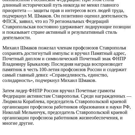
длинный исторический путь никогда не менял главного
приоритета — защиты прав и интересов всех людей труда,
подчеркнул М. Шмаков. Он позитивно оценил деятельность
ФПСК, заявил, что из 79 региональных Федераций
Ставропольская постоянно удерживает лидирующие позиции
и показывает стране активный и результативный стиль
деятельности.
Михаил Шмаков пожелал членам профсоюзов Ставрополья
сохранять достигнутый импульс и вручил Памятный адрес,
Почетный диплом и символический Почетный знак ФНПР
Владимиру Брыкалову. Последняя награда воспроизводит
памятник в честь 100-летия профсоюзов России и содержит
самый главный девиз: «Справедливость, единство,
солидарность», подчеркнул Михаил Шмаков.
Затем лидер ФНПР России вручил Почетные грамоты
Федерации активистам Ставрополья. Среди награжденных —
Людмила Кораблева, председатель Ставропольской краевой
организации профсоюза работников образования и науки РФ,
Николай Мельничук, председатель Ставропольской краевой
организации профсоюза работников жизнеобеспечения, и
многие другие.