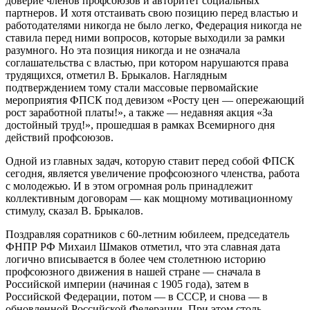
доверие членов профсоюзов и авторитет социальных
партнеров. И хотя отстаивать свою позицию перед властью и
работодателями никогда не было легко, Федерация никогда не
ставила перед ними вопросов, которые выходили за рамки
разумного. Но эта позиция никогда и не означала
соглашательства с властью, при котором нарушаются права
трудящихся, отметил В. Брыкалов. Наглядным
подтверждением тому стали массовые первомайские
мероприятия ФПСК под девизом «Росту цен — опережающий
рост заработной платы!», а также — недавняя акция «За
достойный труд!», прошедшая в рамках Всемирного дня
действий профсоюзов.
Одной из главных задач, которую ставит перед собой ФПСК
сегодня, является увеличение профсоюзного членства, работа
с молодежью. И в этом огромная роль принадлежит
коллективным договорам — как мощному мотивационному
стимулу, сказал В. Брыкалов.
Поздравляя соратников с 60-летним юбилеем, председатель
ФНПР РФ Михаил Шмаков отметил, что эта славная дата
логично вписывается в более чем столетнюю историю
профсоюзного движения в нашей стране — сначала в
Российской империи (начиная с 1905 года), затем в
Российской Федерации, потом — в СССР, и снова — в
обновленной Российской Федерации. При этом столь