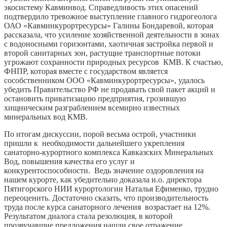
экосистему Кавминвод. Справедливость этих опасений
подтвердило тревожное выступление главного гидрогеолога
ОАО «Кавминкурортресурсы» Галины Бондаревой, которая
рассказала, что усиление хозяйственной деятельности в зонах
с водоносными горизонтами, хаотичная застройка первой и
второй санитарных зон, растущие транспортные потоки
угрожают сохранности природных ресурсов КМВ. К счастью,
ФНПР, которая вместе с государством является
сособственником ООО «Кавминкурортресурсы», удалось
убедить Правительство РФ не продавать свой пакет акций и
остановить приватизацию предприятия, грозившую
хищническим разграблением всемирно известных
минеральных вод КМВ.
По итогам дискуссии, порой весьма острой, участники
пришли к необходимости дальнейшего укрепления
санаторно-курортного комплекса Кавказских Минеральных
Вод, повышения качества его услуг и
конкурентоспособности. Ведь значение оздоровления на
нашем курорте, как убедительно доказала и.о. директора
Пятигорского НИИ курортологии Наталья Ефименко, трудно
переоценить. Достаточно сказать, что производительность
труда после курса санаторного лечения возрастает на 12%.
Результатом диалога стала резолюция, в которой
прозвучавшие предложения нашли свое отражение.