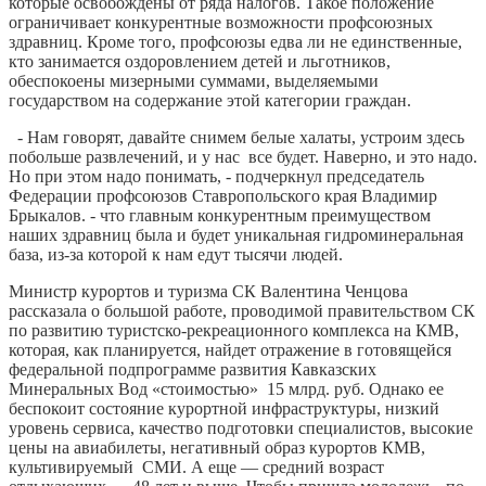
которые освобождены от ряда налогов. Такое положение
ограничивает конкурентные возможности профсоюзных
здравниц. Кроме того, профсоюзы едва ли не единственные,
кто занимается оздоровлением детей и льготников,
обеспокоены мизерными суммами, выделяемыми
государством на содержание этой категории граждан.
- Нам говорят, давайте снимем белые халаты, устроим здесь
побольше развлечений, и у нас все будет. Наверно, и это надо.
Но при этом надо понимать, - подчеркнул председатель
Федерации профсоюзов Ставропольского края Владимир
Брыкалов. - что главным конкурентным преимуществом
наших здравниц была и будет уникальная гидроминеральная
база, из-за которой к нам едут тысячи людей.
Министр курортов и туризма СК Валентина Ченцова
рассказала о большой работе, проводимой правительством СК
по развитию туристско-рекреационного комплекса на КМВ,
которая, как планируется, найдет отражение в готовящейся
федеральной подпрограмме развития Кавказских
Минеральных Вод «стоимостью» 15 млрд. руб. Однако ее
беспокоит состояние курортной инфраструктуры, низкий
уровень сервиса, качество подготовки специалистов, высокие
цены на авиабилеты, негативный образ курортов КМВ,
культивируемый СМИ. А еще — средний возраст