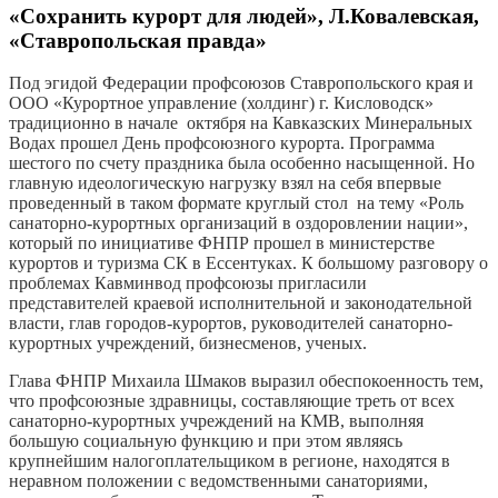
«Сохранить курорт для людей», Л.Ковалевская,
«Ставропольская правда»
Под эгидой Федерации профсоюзов Ставропольского края и
ООО «Курортное управление (холдинг) г. Кисловодск»
традиционно в начале октября на Кавказских Минеральных
Водах прошел День профсоюзного курорта. Программа
шестого по счету праздника была особенно насыщенной. Но
главную идеологическую нагрузку взял на себя впервые
проведенный в таком формате круглый стол на тему «Роль
санаторно-курортных организаций в оздоровлении нации»,
который по инициативе ФНПР прошел в министерстве
курортов и туризма СК в Ессентуках. К большому разговору о
проблемах Кавминвод профсоюзы пригласили
представителей краевой исполнительной и законодательной
власти, глав городов-курортов, руководителей санаторно-
курортных учреждений, бизнесменов, ученых.
Глава ФНПР Михаила Шмаков выразил обеспокоенность тем,
что профсоюзные здравницы, составляющие треть от всех
санаторно-курортных учреждений на КМВ, выполняя
большую социальную функцию и при этом являясь
крупнейшим налогоплательщиком в регионе, находятся в
неравном положении с ведомственными санаториями,