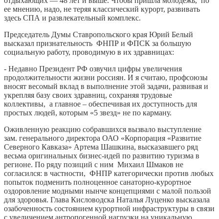
отдыхающих — 48 лет и выше. Чтобы пришла молодежь, по
ее мнению, надо, не теряя классический курорт, развивать
здесь СПА и развлекательный комплекс.
Председатель Думы Ставропольского края Юрий Белый
высказал признательность ФНПР и ФПСК за большую
социальную работу, проводимую в их здравницах:
- Недавно Президент РФ озвучил цифры увеличения
продолжительности жизни россиян. И я считаю, профсоюзы
вносят весомый вклад в выполнение этой задачи, развивая и
укрепляя базу своих здравниц, сохраняя трудовые
коллективы, а главное – обеспечивая их доступность для
простых людей, которым «5 звезд» не по карману.
Оживленную реакцию собравшихся вызвало выступление
зам. генерального директора ОАО «Корпорация «Развитие
Северного Кавказа» Артема Шашкина, высказавшего ряд
весьма оригинальных бизнес-идей по развитию туризма в
регионе. По ряду позиций с ним Михаил Шмаков не
согласился: в частности, ФНПР категорически против любых
попыток подменить полноценное санаторно-курортное
оздоровление модными нынче концепциями с малой пользой
для здоровья. Глава Кисловодска Наталья Луценко высказала
озабоченность состоянием курортной инфраструктуры в связи
с увеличением антропогенной нагрузки на уникальную