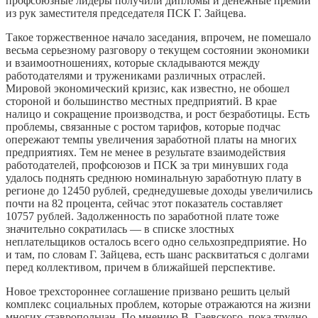
профсоюзные лидеры получили дипломы и денежные премии
из рук заместителя председателя ПСК Г. Зайцева.
Такое торжественное начало заседания, впрочем, не помешало
весьма серьезному разговору о текущем состоянии экономики
и взаимоотношениях, которые складываются между
работодателями и тружениками различных отраслей.
Мировой экономический кризис, как известно, не обошел
стороной и большинство местных предприятий. В крае
налицо и сокращение производства, и рост безработицы. Есть
проблемы, связанные с ростом тарифов, которые подчас
опережают темпы увеличения заработной платы на многих
предприятиях. Тем не менее в результате взаимодействия
работодателей, профсоюзов и ПСК за три минувших года
удалось поднять среднюю номинальную заработную плату в
регионе до 12450 рублей, среднедушевые доходы увеличились
почти на 82 процента, сейчас этот показатель составляет
10757 рублей. Задолженность по заработной плате тоже
значительно сократилась — в списке злостных
неплательщиков осталось всего одно сельхозпредприятие. Но
и там, по словам Г. Зайцева, есть шанс расквитаться с долгами
перед коллективом, причем в ближайшей перспективе.
Новое трехстороннее соглашение призвано решить целый
комплекс социальных проблем, которые отражаются на жизни
многих ставропольчан. По мнению В. Гаевского, пока трудно