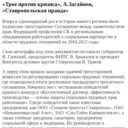
«Трое против кризиса», А.Загайнов,
«Ставропольская правда»
Вчера в одиннадцатый раз в истории нашего региона было
подписано трехстороннее Соглашение между правительством
края, Федерацией профсоюзов СК и региональным
объединением работодателей о социальном партнерстве в
области трудовых отношений на 2010-2012 годы.
Свои автографы под этим документом поставили губернатор
В. Гаевский, председатель ФНПС В. Брыкалов и президент
Конгресса деловых кругов Ставрополья В. Травов.
А перед этим прошло заседание краевой трехсторонней
комиссии по регулированию социально-трудовых отношений,
где подводились итоги реализации предыдущего трехлетнего
соглашения. Началось оно с чествования победителей
краевого конкурса «Коллективный договор, эффективность
производства — основа защиты социально-трудовых прав
работников». Среди победителей такие известные
предприятия, как ООО «Газпром трансгаз Ставрополь», ОАО
«Невинномысский Азот», ЗАО «Сен-Гобен Кавминстекло», а
также учебные заведения, санатории, предприятия
социальной сферы и медицины. Их руководители и