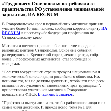
«Трудящиеся Ставрополья потребовали от
правительства РФ установления минимальной
зарплаты», ИА REGNUM
В Ставропольском крае в первомайских митингах приняли
участие более 16 тыс. человек, сообщили корреспонденту
ИА
REGNUM
в пресс-службе Федерации профсоюзов по
Ставропольскому краю.
Митинги и шествия прошли в большинстве городов и
районных центров Ставрополья. Основные события
развернулись на Крепостной горе краевого центра, собрав
более 5. профсоюзных активистов, ставропольцев и
молодежи.
"События вокруг нашей страны требуют национальной и
экономической консолидации российского общества. Но,
понимая это, мы не должны допустить, чтобы эти процессы
вызывали отступление от завоеванных прав трудящихся", -
приветствовал участников митинга в Ставрополе
председатель ФПСК
Владимир Брыкалов
.
"Профсоюзы выступают за то, чтобы работающие люди и их
семьи жили достойно. И прежде всего, тема № 1 для