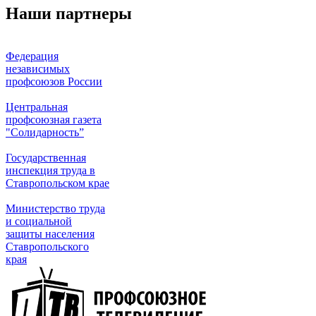
Наши партнеры
Федерация
независимых
профсоюзов России
Центральная
профсоюзная газета
"Солидарность”
Государственная
инспекция труда в
Ставропольском крае
Министерство труда
и социальной
защиты населения
Ставропольского
края