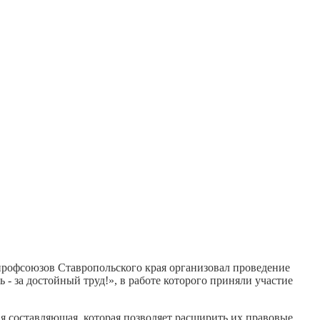
профсоюзов Ставропольского края организовал проведение
 за достойный труд!», в работе которого приняли участие
я составляющая, которая позволяет расширить их правовые