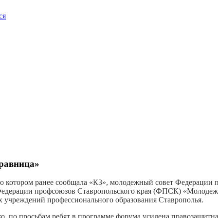
ся
дравница»
 о котором ранее сообщала «КЗ», молодежный совет Федерации 
 Федерации профсоюзов Ставропольского края (ФПСК) «Молодежь -
х учреждений профессионального образования Ставрополья.
, по просьбам ребят в программе форума усилена правозащитна