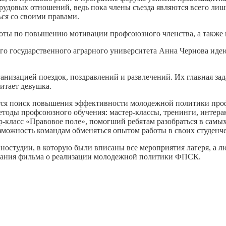
рудовых отношений, ведь пока члены съезда являются всего ли
ся со своими правами.
боты по повышению мотивации профсоюзного членства, а также
кого государственного аграрного университета Анна Чернова и
анизацией поездок, поздравлений и развлечений. Их главная зада
читает девушка.
ется поиск повышения эффективности молодежной политики проф
тоды профсоюзного обучения: мастер-классы, тренинги, интер
р-класс «Правовое поле», помогший ребятам разобраться в самы
зможность командам обменяться опытом работы в своих студен
ностудии, в которую были вписаны все мероприятия лагеря, а 
здания фильма о реализации молодежной политики ФПСК.