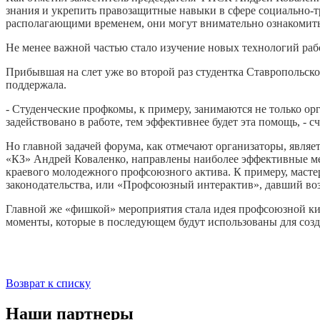
знания и укрепить правозащитные навыки в сфере социально-т
располагающими временем, они могут внимательно ознакомить
Не менее важной частью стало изучение новых технологий ра
Прибывшая на слет уже во второй раз студентка Ставропольс
поддержала.
- Студенческие профкомы, к примеру, занимаются не только орг
задействовано в работе, тем эффективнее будет эта помощь, - с
Но главной задачей форума, как отмечают организаторы, явля
«КЗ» Андрей Коваленко, направлены наиболее эффективные ме
краевого молодежного профсоюзного актива. К примеру, масте
законодательства, или «Профсоюзный интерактив», давший во
Главной же «фишкой» мероприятия стала идея профсоюзной ки
моменты, которые в последующем будут использованы для со
Возврат к списку
Наши партнеры