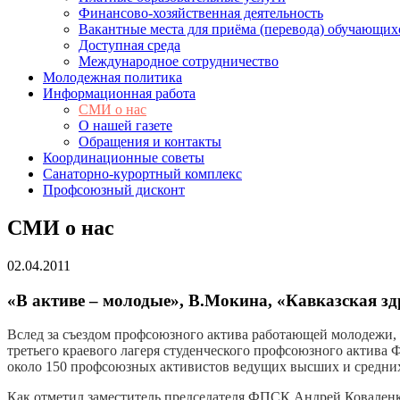
Финансово-хозяйственная деятельность
Вакантные места для приёма (перевода) обучающих
Доступная среда
Международное сотрудничество
Молодежная политика
Информационная работа
СМИ о нас
О нашей газете
Обращения и контакты
Координационные советы
Санаторно-курортный комплекс
Профсоюзный дисконт
СМИ о нас
02.04.2011
«В активе – молодые», В.Мокина, «Кавказская з
Вслед за съездом профсоюзного актива работающей молодежи,
третьего краевого лагеря студенческого профсоюзного актива
около 150 профсоюзных активистов ведущих высших и средни
Как отметил заместитель председателя ФПСК Андрей Коваленко