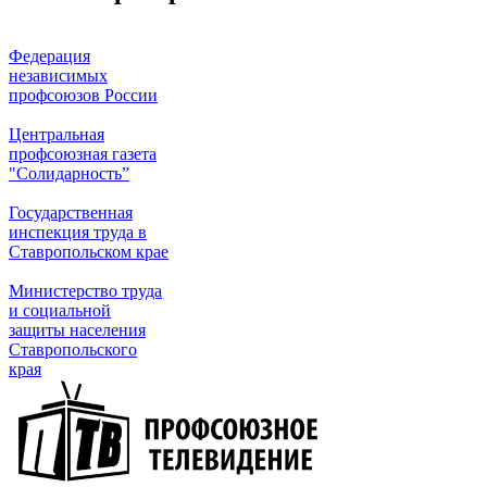
Федерация
независимых
профсоюзов России
Центральная
профсоюзная газета
"Солидарность”
Государственная
инспекция труда в
Ставропольском крае
Министерство труда
и социальной
защиты населения
Ставропольского
края