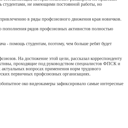
шь студентами, не имеющими постоянной работы, но
 привлечению в ряды профсоюзного движения края новичков.
дею пополнения рядов профсоюзных активистов полностью
ча - помощь студентам, поэтому, чем больше ребят будет
союзов. На достижение этой цели, рассказал корреспонденту
активы, проходящие под руководством специалистов ФПСК и
х актуальных вопросах применения норм трудового
ческих первичных профсоюзных организациях.
любопытное око видеокамеры зафиксировало самые интересные