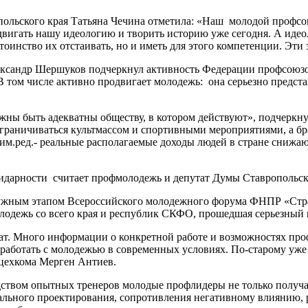
льского края Татьяна Чечина отметила: «Наш молодой профсоюз
игать нашу идеологию и творить историю уже сегодня. А идеоло
тоинство их отстаивать, но и иметь для этого компетенции. Эти
сандр Шершуков подчеркнул активность Федерации профсоюзов 
том числе активно продвигает молодежь: она серьезно предста
лжны быть адекватны обществу, в котором действуют», подчерк
раничиваться культмассом и спортивными мероприятиями, а брат
им.ред.- реальные располагаемые доходы людей в стране снижаю
идарности считает профмолодежь и депутат Думы Ставропольск
ужным этапом Всероссийского молодежного форума ФНПР «Страт
олодежь со всего края и республик СКФО, прошедшая серьезный
ат. Много информации о конкретной работе и возможностях проф
до работать с молодежью в современных условиях. По-старому уже
цехкома Мерген Антиев.
ством опытных тренеров молодые профлидеры не только получа
льного проектирования, сопротивления негативному влиянию, р