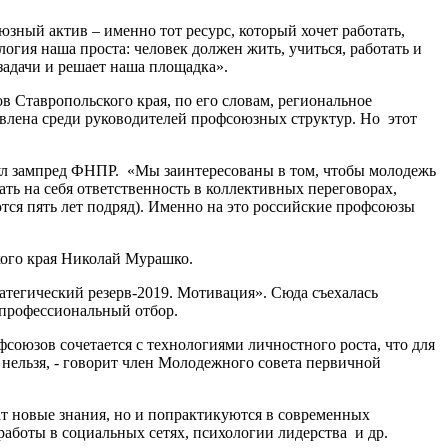
ный актив – именно тот ресурс, который хочет работать,
гия наша проста: человек должен жить, учиться, работать и
 задачи и решает наша площадка».
Ставропольского края, по его словам, региональное
влена среди руководителей профсоюзных структур. Но этот
нул зампред ФНПР. «Мы заинтересованы в том, чтобы молодежь
ь на себя ответственность в коллективных переговорах,
тся пять лет подряд). Именно на это российские профсоюзы
ого края Николай Мурашко.
егический резерв-2019. Мотивация». Сюда съехалась
 профессиональный отбор.
союзов сочетается с технологиями личностного роста, что для
 нельзя, - говорит член Молодежного совета первичной
т новые знания, но и попрактикуются в современных
аботы в социальных сетях, психологии лидерства и др.