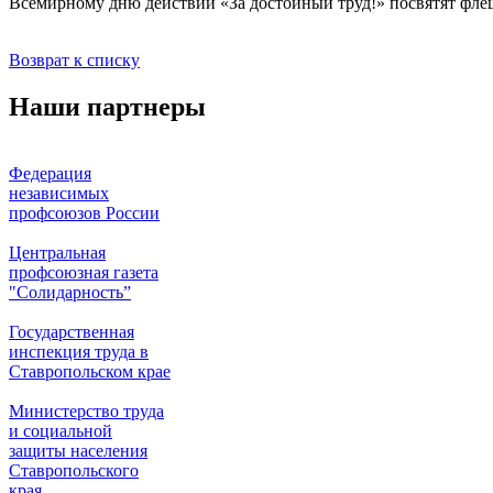
Всемирному дню действий «За достойный труд!» посвятят фл
Возврат к списку
Наши партнеры
Федерация
независимых
профсоюзов России
Центральная
профсоюзная газета
"Солидарность”
Государственная
инспекция труда в
Ставропольском крае
Министерство труда
и социальной
защиты населения
Ставропольского
края