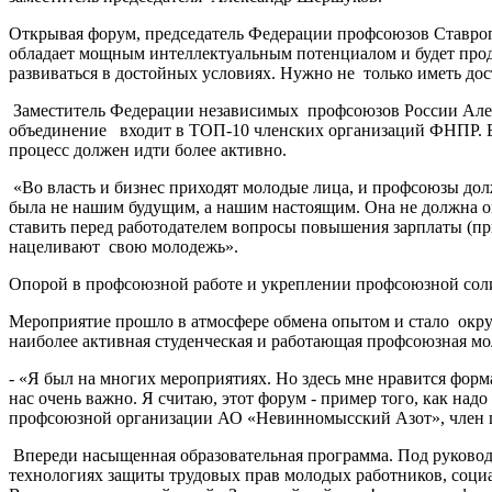
Открывая форум, председатель Федерации профсоюзов Ставропо
обладает мощным интеллектуальным потенциалом и будет продв
развиваться в достойных условиях. Нужно не только иметь дос
Заместитель Федерации независимых профсоюзов России Алек
объединение входит в ТОП-10 членских организаций ФНПР. В 
процесс должен идти более активно.
«Во власть и бизнес приходят молодые лица, и профсоюзы до
была не нашим будущим, а нашим настоящим. Она не должна ог
ставить перед работодателем вопросы повышения зарплаты (пр
нацеливают свою молодежь».
Опорой в профсоюзной работе и укреплении профсоюзной сол
Мероприятие прошло в атмосфере обмена опытом и стало окр
наиболее активная студенческая и работающая профсоюзная м
- «Я был на многих мероприятиях. Но здесь мне нравится форм
нас очень важно. Я считаю, этот форум - пример того, как на
профсоюзной организации АО «Невинномысский Азот», член 
Впереди насыщенная образовательная программа. Под руковод
технологиях защиты трудовых прав молодых работников, социа