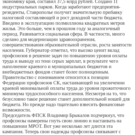
экономику края, составил 37,5 млрд рублей. Создано 11
индустриальных парков. Когда заработают предприятия-
резиденты, Ставрополье получит значительную прибавку
налоговой составляющей и рост доходной части бюджета.
Введено в эксплуатацию полмиллиона квадратных метров
жилья. Это больше, чем в прошлом году за аналогичный
период. Развивается социальная сфера. В частности, много
сделано для модернизации здравоохранения,
совершенствования образовательной отрасли, роста занятости
населения. Губернатор отметил, что высоко ценит вклад
профсоюзов в решение задач по повышению уровня оплаты
труда и выводу из тени серых зарплат, в результате чего
наполнение краевого и муниципальных бюджетов и
внебюджетных фондов станет более полноценным.
Правительство с пониманием относится к позиции
Федерации профсоюзов СК, настаивающей на увеличении
краевой минимальной оплаты труда до уровня прожиточного
минимума трудоспособного населения. Несмотря на то, что
безусловно такое решение станет дополнительной ношей для
бюджета. Но прежде надо тщательно взвесить финансовые
возможности.
Председатель ФПСК Владимир Брыкалов подчеркнул, что
профсоюзы намерены гнуть свою линию и настаивать на
повышении МРОТ. Вот уже несколько лет длится эта
кампания. Теперь свои надежды профсоюзы связывают с