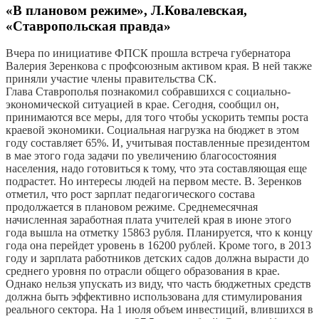
«В плановом режиме», Л.Ковалевская,
«Ставропольская правда»
Вчера по инициативе ФПСК прошла встреча губернатора
Валерия Зеренкова с профсоюзным активом края. В ней также
приняли участие члены правительства СК.
Глава Ставрополья познакомил собравшихся с социально-
экономической ситуацией в крае. Сегодня, сообщил он,
принимаются все меры, для того чтобы ускорить темпы роста
краевой экономики. Социальная нагрузка на бюджет в этом
году составляет 65%. И, учитывая поставленные президентом
в мае этого года задачи по увеличению благосостояния
населения, надо готовиться к тому, что эта составляющая еще
подрастет. Но интересы людей на первом месте. В. Зеренков
отметил, что рост зарплат педагогического состава
продолжается в плановом режиме. Среднемесячная
начисленная заработная плата учителей края в июне этого
года вышла на отметку 15863 рубля. Планируется, что к концу
года она перейдет уровень в 16200 рублей. Кроме того, в 2013
году и зарплата работников детских садов должна вырасти до
среднего уровня по отрасли общего образования в крае.
Однако нельзя упускать из виду, что часть бюджетных средств
должна быть эффективно использована для стимулирования
реального сектора. На 1 июля объем инвестиций, влившихся в