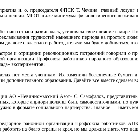
оприятия и. о. председателя ФПСК Т. Чечина, главный лозунг 
ты и пенсии. МРОТ ниже минимума физиологического выживания
 наша страна развивалась, усиливала свое влияние в мире. П
рекладывания трудностей нынешнего периода на простых людей.
ом диалоге с властью и работодателями мы будем добиваться, что
астрое и отрицании революционных потрясений говорили о проб
аевой организации Профсоюза работников народного образова
пада» экспериментов:
олах нет места ученикам. Их заменили бесконечные бумаги и
и дополнительного образования. Давайте все вместе сделаем в
ации АО «Невинномысский Азот» С. Самофалов, представитель 
ных, которые априори должны быть самодостаточными, но нужда
ужно в формате социального партнерства. Главное — иметь ко
редгорной районной организации Профсоюза работников АПК 
ботать на благо страны и края, но мы должны знать, что наши