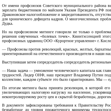
От имени профсоюзов Советского муниципального района вы
зарплата бюджетников по майским Указам Президента РФ повыш
Драконовское налогообложение и закредитованность, отсутств
для хронического дефицита кадров. О многочисленных пробл
Дудка.
Но на профсоюзном митинге говорили не только о проблемах
решения озвученных «болевых точек». Квинтэссенцией этого
профсоюзных здравниц ООО «Курортное управление» г. Кисло
— Профсоюзы против революций, красных, желтых, бархатных.
ориентированной на отечественного производителя и наши на
Выступившая затем сопредседатель сопредседатель региональн
— Наша задача — умножение человеческого капитала как гла
трудностей. Лидер ОНФ, наш президент Владимир Путин подч
коллективе, каждом субъекте это было гарантировано. Мы — ед
По итогам митинга была принята резолюция, в которой его
увеличивающих налоговую нагрузку на население, ускоряющи
неконтролируемому росту цен и скрытой безработицы, дороги
В документе зафиксированы требования к Правительству Ро
безработице до уровня прожиточного минимума трудоспосо