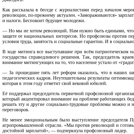
Как рассказала в беседе с журналистами перед началом мер
революции, по-прежнему актуален. «Замораживаются» зарпла
и налоги. Беспокоит будущее молодежи.
— Но мы не хотим революций. Нам нужно быть едиными, чтобы
защите ее национальных интересов. Но профсоюзы против пе
условия труда, занятость и социальные гарантии. И в социальн
В ходе митинга все выступавшие при всём патриотическом н
государства справедливого решения. Так, председатель кр
внимание митингующих на то, что население устало от «градо
— За прошедшие пять лет реформ оказалось, что в наших шк
педагогических кадров. Неутешительны результаты оптимизаци
которая в этом году отметит свой вековой юбилей.
Её поддержал председатель первичной профсоюзной организ
который акцентировал внимание на проблеме работающих бед
решать эту и другие социально-трудовые проблемы можно и н
переговоров.
Не менее эмоциональным было выступление председателя П
агропромышленной отрасли. «Мы против революций и готовы ра
достойной зарплатой», — подчеркнула профсоюзный лидер.