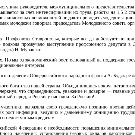
ступила руководитель межмуниципального представительства 
ается за счет интенсификации их труда, работы на 1,5-2 став
ие финансовых возможностей не дают проводить модернизацию хо
емах молодежи говорила председатель Молодежного совета ор
. Профсоюзы Ставрополья, которые всегда действуют по прин
 подхода прозвучало выступление профсоюзного депутата в Д
водск) Н. Мурашко:
 Но мы за экономический рост, основанный на поддержке госу
циональные интересы.
ого отделения Общероссийского народного фронта А. Будяк рез
вного богатства нашей страны. Объединившись вокруг патриот
еркнул, что справедливость, уважение и доверие — главные ус
иный народ, и Россия у нас одна. За Россию!
 участники выразила свою гражданскую позицию против дейс
х рост инфляции, ведущих к дальнейшему обнищанию трудящих
м и недоступным кредитам.
ссийской Федерации о необходимости повышения минимального
бного населения; установления базовых окладов работников