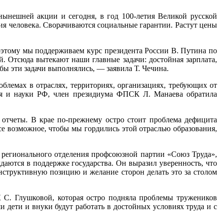
нынешней акции и сегодня, в год 100-летия Великой русской
 человека. Сворачиваются социальные гарантии. Растут цены
оэтому мы поддерживаем курс президента России В. Путина по
 Отсюда вытекают наши главные задачи: достойная зарплата,
бы эти задачи выполнялись, — заявила Т. Чечина.
лемах в отраслях, территориях, организациях, требующих от
ния и науки РФ, член президиума ФПСК Л. Манаева обратила
 отчеты. В крае по-прежнему остро стоит проблема дефицита
се возможное, чтобы мы гордились этой отраслью образования,
регионального отделения профсоюзной партии «Союз Труда»,
ются в поддержке государства. Он выразил уверенность, что
нструктивную позицию и желание сторон делать это за столом
С. Глушковой, которая остро подняла проблемы тружеников
 дети и внуки будут работать в достойных условиях труда и с