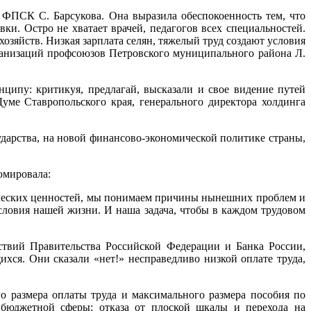
ФПСК С. Барсукова. Она выразила обеспокоенность тем, что
ки. Остро не хватает врачей, педагогов всех специальностей.
зяйств. Низкая зарплата селян, тяжелый труд создают условия
ганизаций профсоюзов Петровского муниципального района Л.
ципу: критикуя, предлагай, высказали и свое видение путей
уме Ставропольского края, генерального директора холдинга
дарства, на новой финансово-экономической политике страны,
юмировала:
ических ценностей, мы понимаем причины нынешних проблем и
ловия нашей жизни. И наша задача, чтобы в каждом трудовом
твий Правительства Российской Федерации и Банка России,
ся. Они сказали «нет!» несправедливо низкой оплате труда,
 размера оплаты труда и максимального размера пособия по
 бюджетной сферы; отказа от плоской шкалы и перехода на