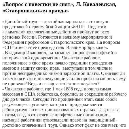
«Вопрос с повестки не снят», Л. Ковалевская,
«Ставропольская правда»
«Достойный труд — достойная зарплата» - это лозунг
предстоящей первомайской акции ФНПР. Под этим
«знаменем» колллективные действия пройдут во всех
регионах России. Готовится к важному мероприятию и
Федерация профсоюзов Ставропольского края. На вопросы
«СП» отвечает ее председатель Владимир Брыкалов.
- Владимир Иванович, на засыпку вопрос философский и
исторический одновременно. Чикагские рабочие,
положившее в свое время начало традиции проведения
маевок в защиту своих прав, выступали в том числе и
против несправедливо низкой заработной платы. Означает ли
это, что все эти и последующие усилия профсоюзов ни к чему
не привели? Ведь и сегодня этот тезис актуален?
- Чикагские рабочие, где 1 мая 1886 года прошла самая
массовая в США забастовка, боролись за сокращение рабочего
дня до 8 часов. Сегодня это пройденный этап, само собой
разумеющееся условие, которого придерживается
работодатель во всех цивилизованных странах. Так, шаг за
шагом, создав отраслевые профсоюзные организации,
наемные работники отвоевывали право на защищенный,
достойно оплаченный труд. Однако этот факт не означает, что