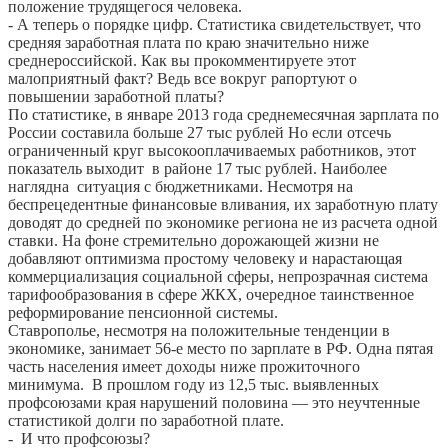
положение трудящегося человека.
- А теперь о порядке цифр. Статистика свидетельствует, что
средняя заработная плата по краю значительно ниже
среднероссийской. Как вы прокомментируете этот
малоприятный факт? Ведь все вокруг рапортуют о
повышении заработной платы?
По статистике, в январе 2013 года среднемесячная зарплата по
России составила больше 27 тыс рублей Но если отсечь
ограниченный круг высокооплачиваемых работников, этот
показатель выходит в районе 17 тыс рублей. Наиболее
наглядна ситуация с бюджетниками. Несмотря на
беспрецедентные финансовые вливания, их заработную плату
доводят до средней по экономике региона не из расчета одной
ставки. На фоне стремительно дорожающей жизни не
добавляют оптимизма простому человеку и нарастающая
коммерциализация социальной сферы, непрозрачная система
тарифообразования в сфере ЖКХ, очередное таинственное
реформирование пенсионной системы.
Ставрополье, несмотря на положительные тенденции в
экономике, занимает 56-е место по зарплате в РФ. Одна пятая
часть населения имеет доходы ниже прожиточного
минимума. В прошлом году из 12,5 тыс. выявленных
профсоюзами края нарушений половина — это неучтенные
статистикой долги по заработной плате.
- И что профсоюзы?