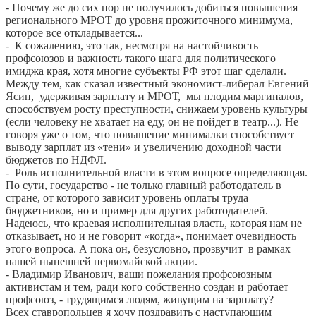
- Почему же до сих пор не получилось добиться повышения
регионального МРОТ до уровня прожиточного минимума,
которое все откладывается...
- К сожалению, это так, несмотря на настойчивость
профсоюзов и важность такого шага для политического
имиджа края, хотя многие субъекты РФ этот шаг сделали.
Между тем, как сказал известный экономист-либерал Евгений
Ясин, удерживая зарплату и МРОТ, мы плодим маргиналов,
способствуем росту преступности, снижаем уровень культуры
(если человеку не хватает на еду, он не пойдет в театр...). Не
говоря уже о том, что повышение минималки способствует
выводу зарплат из «тени» и увеличению доходной части
бюджетов по НДФЛ.
- Роль исполнительной власти в этом вопросе определяющая.
По сути, государство - не только главный работодатель в
стране, от которого зависит уровень оплаты труда
бюджетников, но и пример для других работодателей.
Надеюсь, что краевая исполнительная власть, которая нам не
отказывает, но и не говорит «когда», понимает очевидность
этого вопроса. А пока он, безусловно, прозвучит в рамках
нашей нынешней первомайской акции.
- Владимир Иванович, ваши пожелания профсоюзным
активистам и тем, ради кого собственно создан и работает
профсоюз, - трудящимся людям, живущим на зарплату?
Всех ставропольцев я хочу поздравить с наступающим