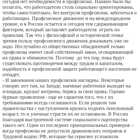
сегодня нет необходимости в профсоюзах. Наивно было бы
полагать, что работодатели столь социально ориентированы,
чтобы самостоятельно, без контроля профсоюзов, заботиться о
работающих. Профсоюзное движение и на международном
уровне, и в России остается и сегодня тем сдерживающим
фактором, который заставляет работодателя играть по
правилам. Так что с философской и исторической точки
зрения пользу профсоюзного движения доказывать уже не
надо. Неслучайно из общественных объединений только
профсоюзы имеют свой собственный закон, оговаривающий
их права и обязанности. Поэтому до тех пор, пока будут
существовать противоречия между трудом и капиталом,
надобность в профсоюзной защите работающего населения не
отпадет.
- И завоевания наших профсоюзов наглядны. Некоторые
говорят, вот там, на Западе, наемные работники выходят на
площади, крушат витрины, борясь за свои права. Однако
бурные проявления - еще не гарантия того, что с их
требованиями всегда соглашаются. Если решили там
правительства с наступлением кризиса поднять пенсионный
возраст, то и уличные страсти их не остановили. В России
благодаря выстроенной системе социального партнерства
такого нет. Один из последних принципиальных примеров –
когда профсоюзы не допустили драконовских поправок в
Трудовой кодекс РФ, которые бы серьезно усложнили