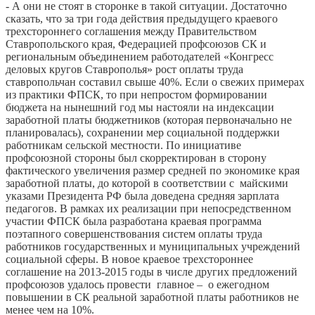
- А они не стоят в сторонке в такой ситуации. Достаточно
сказать, что за три года действия предыдущего краевого
трехстороннего соглашения между Правительством
Ставропольского края, Федерацией профсоюзов СК и
региональным объединением работодателей «Конгресс
деловых кругов Ставрополья» рост оплаты труда
ставропольчан составил свыше 40%. Если о свежих примерах
из практики ФПСК, то при непростом формировании
бюджета на нынешний год мы настояли на индексации
заработной платы бюджетников (которая первоначально не
планировалась), сохранении мер социальной поддержки
работникам сельской местности. По инициативе
профсоюзной стороны был скорректирован в сторону
фактического увеличения размер средней по экономике края
заработной платы, до которой в соответствии с майскими
указами Президента РФ была доведена средняя зарплата
педагогов. В рамках их реализации при непосредственном
участии ФПСК была разработана краевая программа
поэтапного совершенствования систем оплаты труда
работников государственных и муниципальных учреждений
социальной сферы. В новое краевое трехстороннее
соглашение на 2013-2015 годы в числе других предложений
профсоюзов удалось провести главное – о ежегодном
повышении в СК реальной заработной платы работников не
менее чем на 10%.