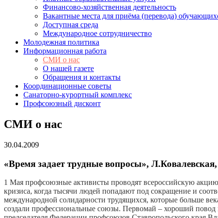
Финансово-хозяйственная деятельность
Вакантные места для приёма (перевода) обучающих
Доступная среда
Международное сотрудничество
Молодежная политика
Информационная работа
СМИ о нас
О нашей газете
Обращения и контакты
Координационные советы
Санаторно-курортный комплекс
Профсоюзный дисконт
СМИ о нас
30.04.2009
«Время задает трудные вопросы», Л.Ковалевская
1 Мая профсоюзные активисты проводят всероссийскую акцию по
кризиса, когда тысячи людей попадают под сокращение и соо
международной солидарности трудящихся, которые больше века т
создали профессиональные союзы. Первомай – хороший повод н
председателя Федерации профсоюзов Ставропольского края В