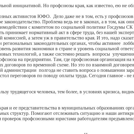
льной инициативой. Но профсоюзы края, как известно, ею не об
юзных активистов ЮФО. Дело даже не в том, есть у профсоюзов
 законодательство. Проблема ведь не в законах, а в том, как он
 взаимодействии с комитетом по социальной политике Госдумы СК
сть принимает нормативный акт в сфере труда, без нашей экспе
й комиссией, а затем уж в правительство края. И это, надо сказ
 региональных законодательных органах, чтобы активнее лобби
ровень развития экономики в стране и уровень социальной ответ
 новых технологий, а также системно решать вопросы улучшен
офсоюза на предприятии. Там, где профсоюзная организация на м
х договоров по временной схеме. Но это по взаимной договоре
бой администрации полгода не ставить вопроса о повышении зар
стол переговоров по поводу оплаты труда. Сегодня главное - не 
льзу трудящегося человека, тем более, в условиях кризиса, вид
края и ее представительства в муниципальных образованиях орг
ьных структур. Помогают отслеживать ситуацию и наши антикри
м проверок профсоюзными юристами работодателям предъявлено