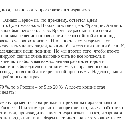
дника, главного для профсоюзов и трудящихся.
е. Однако Первомай, по-прежнему, остается Днем
 что, будет массовой. В большинстве стран, Франции, Англии,
транах бывшего соцлагеря. Время все расставит по своим
ии приняла решение о проведении всероссийской акции под
века в условиях кризиса. И мы постараемся сделать все
выслушать мнения людей, какими бы жесткими они ни были. И,
зделяющих наши позиции. Но мы против того, чтобы кто-то
ируют, сейчас очень выгодно бить во все колокола и
вления, это большая каждодневная работа, которой и
асти и работодателей принятия мер, направленных на
 государственной антикризисной программы. Надеюсь, наши
 и районных центрах.
 %, то в России – от 5 до 20 %. А где-то кризис стал
м делать?
а смену времени сверхприбылей приходила пора социально
бизнеса. При этом кризис на дворе или нет, задача работника
что, мол, производительность труда низкая, значит, и зарплата
ти продукции, и мы будем настаивать на всех уровнях на ее