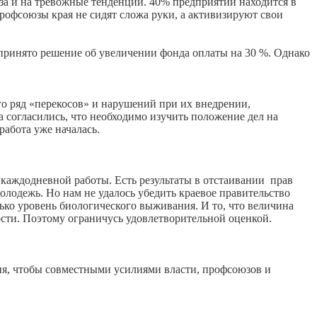
лаза и на тревожные тенденции. 40% предприятий находится в
профсоюзы края не сидят сложа руки, а активизируют свои
а принято решение об увеличении фонда оплаты на 30 %. Однако
го ряд «перекосов» и нарушений при их внедрении,
 согласились, что необходимо изучить положение дел на
работа уже началась.
й каждодневной работы. Есть результаты в отстаивании прав
олодежь. Но нам не удалось убедить краевое правительство
лько уровень биологического выживания. И то, что величина
ости. Поэтому ограничусь удовлетворительной оценкой.
ия, чтобы совместными усилиями власти, профсоюзов и