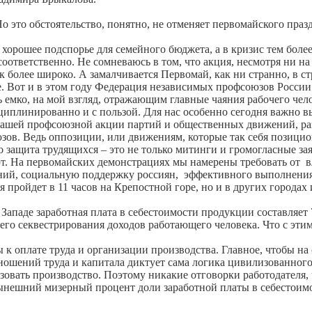
Но это обстоятельство, понятно, не отменяет первомайского праз
хорошее подспорье для семейного бюджета, а в кризис тем боле
оответственно. Не сомневаюсь в том, что акция, несмотря ни на
к более широко. А замалчивается Первомай, как ни странно, в с
сле. Вот и в этом году Федерация независимых профсоюзов Росс
 емко, на мой взгляд, отражающим главные чаяния рабочего чело
циплинированно и с пользой. Для нас особенно сегодня важно 
 нашей профсоюзной акции партий и общественных движений, ра
зов. Ведь оппозиции, или движениям, которые так себя позицион
 защита трудящихся – это не только митинги и громогласные зая
т. На первомайских демонстрациях мы намерены требовать от вл
ний, социальную поддержку россиян, эффективного выполнения
 пройдет в 11 часов на Крепостной горе, но и в других городах
ападе заработная плата в себестоимости продукции составляет 70
его секвестрирования доходов работающего человека. Что с эти
 к оплате труда и организации производства. Главное, чтобы н
ношений труда и капитала диктует сама логика цивилизованного 
низовать производство. Поэтому никакие отговорки работодателя, 
ынешний мизерный процент доли заработной платы в себестоимос