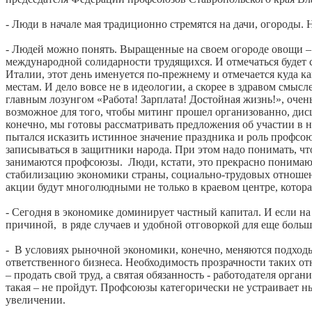
- Люди в начале мая традиционно стремятся на дачи, огороды. 
- Людей можно понять. Выращенные на своем огороде овощи – 
международной солидарности трудящихся. И отмечаться будет с
Италии, этот день именуется по-прежнему и отмечается куда ка
местам. И дело вовсе не в идеологии, а скорее в здравом смы
главным лозунгом «Работа! Зарплата! Достойная жизнь!», очень
возможное для того, чтобы митинг прошел организованно, дис
конечно, мы готовы рассматривать предложения об участии в
пытался исказить истинное значение праздника и роль профсою
записываться в защитники народа. При этом надо понимать, что
занимаются профсоюзы. Люди, кстати, это прекрасно понимаю
стабилизацию экономики страны, социально-трудовых отноше
акции будут многолюдными не только в краевом центре, которая
- Сегодня в экономике доминирует частный капитал. И если на З
причиной, в ряде случаев и удобной отговоркой для еще больш
- В условиях рыночной экономики, конечно, меняются подходы
ответственного бизнеса. Необходимость прозрачности таких от
– продать свой труд, а святая обязанность - работодателя орга
такая – не пройдут. Профсоюзы категорически не устраивает н
увеличении.