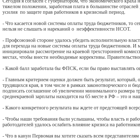
Сегодня я согласен с губернатором, что экономического краха
тяжелом положении, заработная плата в большинстве отраслей 
усилия по защите прав работников в кризисный период.
- Что касается новой системы оплаты труда бюджетников, то се
нельзя не слышать и нареканий о неэффективности НСОТ.
- Профсоюзной стороне удалось убедить исполнительную влас
для перехода на новые системы оплаты труда бюджетников. И 
инициировали рассмотрение на краевой трехсторонней комиссии
местах, чтобы внести необходимые коррективы. Правительством
- Какой балл заработала бы ФПСК, если бы право выставлять 
- Главным критерием оценки должен быть результат, который, 
трудящихся края, в том числе в рамках законотворческого и бю
подписать соглашение об увеличении минимального размера труд
среднекраевой зарплаты находится на 65 месте в РФ – это и н
- Какого конкретного результата вы ждете от предстоящей все
- Чтобы наши требования были услышаны, чтобы власть и рабо
работодателей удалось ослабить влияние кризиса на работников
- Что в канун Первомая вы хотите сказать всем представителя