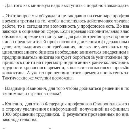
- Для того как минимум надо выступить с подобной законодате
- Этот вопрос мы обсуждали не так давно на семинаре профсо
времени тратим на то, чтобы исполнялось действующее трудовое
работе, то и сегодня эта возможность у профсоюзов есть. Во
законов в социальной сфере. Если краевая исполнительная вла
обходятся: прежде он поступает для рассмотрения трехсторонне
число представителей профсоюзного движения в федеральном и
дело, что, выдвигая свои требования, нельзя не учитывать и у
цивилизованного бизнеса необходимо заниматься внедрением
предприниматель никогда не будет бороться за уничтожение пр
пришлось пойти на пересмотр подписанных ранее коллективны
трудности кризисного времени, коллектив согласился с прось
коллектива. А уж по прошествии этого времени вновь сесть за 
Тактические же уступки возможны.
- Владимир Иванович, для того чтобы добиваться решений в по
экономике и страны в целом?
- Конечно, для этого Федерация профсоюзов Ставропольского 
в сторону увеличения с информацией, полученной из официал
1000 обращений трудящихся. В результате проведенных по ни
законодательства.