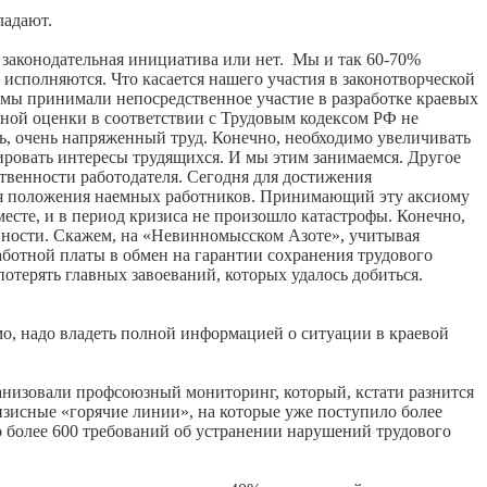
ладают.
 законодательная инициатива или нет. Мы и так 60-70%
и исполняются. Что касается нашего участия в законотворческой
 мы принимали непосредственное участие в разработке краевых
ртной оценки в соответствии с Трудовым кодексом РФ не
ать, очень напряженный труд. Конечно, необходимо увеличивать
ровать интересы трудящихся. И мы этим занимаемся. Другое
ственности работодателя. Сегодня для достижения
ия положения наемных работников. Принимающий эту аксиому
есте, и в период кризиса не произошло катастрофы. Конечно,
нности. Скажем, на «Невинномысском Азоте», учитывая
аботной платы в обмен на гарантии сохранения трудового
потерять главных завоеваний, которых удалось добиться.
имо, надо владеть полной информацией о ситуации в краевой
анизовали профсоюзный мониторинг, который, кстати разнится
зисные «горячие линии», на которые уже поступило более
 более 600 требований об устранении нарушений трудового