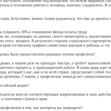
 не наступило, положение под контролем. Но нельзя закрывать г
упала и положение рабочего человека, конечно, ухудшилось. И 
годня, безусловно, можно только радоваться, что еще до кризис
ть сохранить 30%-е повышение фонда оплаты труда
мы же, основываясь на данных своего мониторинга, высветивше
 этого вопроса. В результате стороны социального партнерства
 края составлены графики совместных выездов в районы, и эта 
оценку было предоставлено рядовым членам профсоюза?
однако, в нашем деле не приходит быстро, а требует кропотливо
джетного процесса, в правозащитной работе. В наши ряды идет м
а, который у нас, как и по всей стране, представляет собой то
аша проблема. Словом, у профсоюзов, никогда нет самоуспокоенн
российской акции?
тодатели внесли соответствующие корректировки в свои действ
 и население страны и края.
м профсоюзов и тем, чьи интересы вы защищаете?