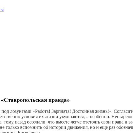
ся
, «Ставропольская правда»
д лозунгами «Работа! Зарплата! Достойная жизнь!». Согласитесь
тветственно условия их жизни ухудшаются, - особенно. Нестар
ому назад осознали, что вместе легче отстоять свои права и за
е только вспомнить об истории движения, но и еще раз обозна
ладимира Брыкалова.