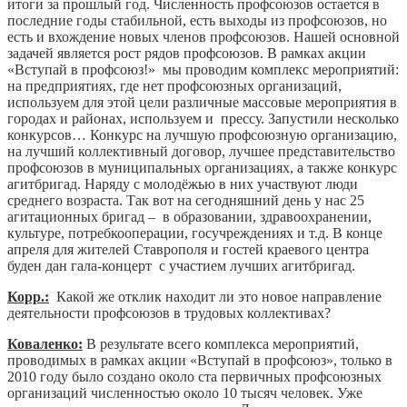
итоги за прошлый год. Численность профсоюзов остается в
последние годы стабильной, есть выходы из профсоюзов, но
есть и вхождение новых членов профсоюзов. Нашей основной
задачей является рост рядов профсоюзов. В рамках акции
«Вступай в профсоюз!» мы проводим комплекс мероприятий:
на предприятиях, где нет профсоюзных организаций,
используем для этой цели различные массовые мероприятия в
городах и районах, используем и прессу. Запустили несколько
конкурсов… Конкурс на лучшую профсоюзную организацию,
на лучший коллективный договор, лучшее представительство
профсоюзов в муниципальных организациях, а также конкурс
агитбригад. Наряду с молодёжью в них участвуют люди
среднего возраста. Так вот на сегодняшний день у нас 25
агитационных бригад – в образовании, здравоохранении,
культуре, потребкооперации, госучреждениях и т.д. В конце
апреля для жителей Ставрополя и гостей краевого центра
буден дан гала-концерт с участием лучших агитбригад.
Корр.:
Какой же отклик находит ли это новое направление
деятельности профсоюзов в трудовых коллективах?
Коваленко:
В результате всего комплекса мероприятий,
проводимых в рамках акции «Вступай в профсоюз», только в
2010 году было создано около ста первичных профсоюзных
организаций численностью около 10 тысяч человек. Уже