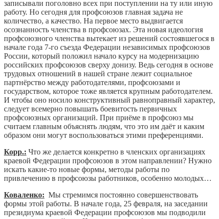
записывали поголовно всех при поступлении на ту или иную
работу. Но сегодня для профсоюзов главная задача не
количество, а качество. На первое место выдвигается
осознанность членства в профсоюзах. Эта новая идеология
профсоюзного членства вытекает из решений состоявшегося в
начале года 7-го съезда Федерации независимых профсоюзов
России, который положил начало курсу на модернизацию
российских профсоюзов сверху донизу. Ведь сегодня в основе
трудовых отношений в нашей стране лежит социальное
партнёрство между работодателями, профсоюзами и
государством, которое тоже является крупным работодателем.
И чтобы оно носило конструктивный равноправный характер,
следует всемерно повышать боевитость первичных
профсоюзных организаций. При приёме в профсоюз мы
считаем главным объяснять людям, что это им даёт и каким
образом они могут воспользоваться этими преференциями.
Корр.:
Что же делается конкретно в членских организациях
краевой Федерации профсоюзов в этом направлении? Нужно
искать какие-то новые формы, методы работы по
привлечению в профсоюзы работников, особенно молодых…
Коваленко:
Мы стремимся постоянно совершенствовать
формы этой работы. В начале года, 25 февраля, на заседании
президиума краевой Федерации профсоюзов мы подводили