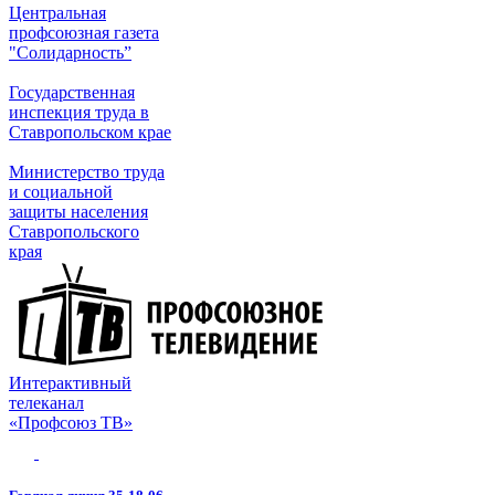
Центральная
профсоюзная газета
"Солидарность”
Государственная
инспекция труда в
Ставропольском крае
Министерство труда
и социальной
защиты населения
Ставропольского
края
Интерактивный
телеканал
«Профсоюз ТВ»