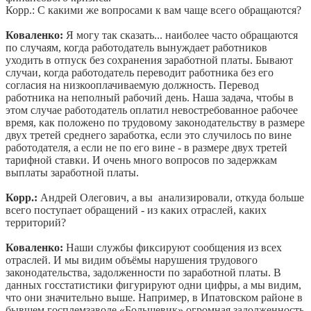
Корр.: С какими же вопросами к вам чаще всего обращаются?
Коваленко:
Я могу так сказать... наиболее часто обращаются
по случаям, когда работодатель вынуждает работников
уходить в отпуск без сохранения заработной платы. Бывают
случаи, когда работодатель переводит работника без его
согласия на низкооплачиваемую должность. Перевод
работника на неполный рабочий день. Наша задача, чтобы в
этом случае работодатель оплатил невостребованное рабочее
время, как положено по трудовому законодательству в размере
двух третей среднего заработка, если это случилось по вине
работодателя, а если не по его вине - в размере двух третей
тарифной ставки. И очень много вопросов по задержкам
выплаты заработной платы.
Корр.:
Андрей Олегович, а вы анализировали, откуда больше
всего поступает обращений - из каких отраслей, каких
территорий?
Коваленко:
Наши службы фиксируют сообщения из всех
отраслей. И мы видим объёмы нарушения трудового
законодательства, задолженности по заработной платы. В
данных госстатистики фигурируют одни цифры, а мы видим,
что они значительно выше. Например, в Ипатовском районе в
бывшем госплемзаводе «Большевик» огромная задолженность