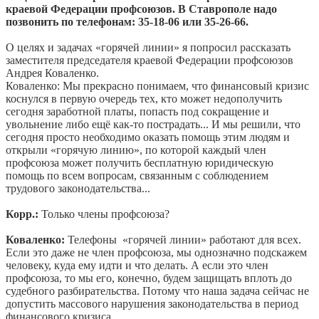
краевой Федерации профсоюзов. В Ставрополе надо
позвонить по телефонам: 35-18-06 или 35-26-66.
О целях и задачах «горячей линии» я попросил рассказать
заместителя председателя краевой Федерации профсоюзов
Андрея Коваленко.
Коваленко: Мы прекрасно понимаем, что финансовый кризис
коснулся в первую очередь тех, кто может недополучить
сегодня заработной платы, попасть под сокращение и
увольнение либо ещё как-то пострадать... И мы решили, что
сегодня просто необходимо оказать помощь этим людям и
открыли «горячую линию», по которой каждый член
профсоюза может получить бесплатную юридическую
помощь по всем вопросам, связанным с соблюдением
трудового законодательства...
Корр.:
Только члены профсоюза?
Коваленко:
Телефоны «горячей линии» работают для всех.
Если это даже не член профсоюза, мы однозначно подскажем
человеку, куда ему идти и что делать. А если это член
профсоюза, то мы его, конечно, будем защищать вплоть до
судебного разбирательства. Потому что наша задача сейчас не
допустить массового нарушения законодательства в период
финансового кризиса.