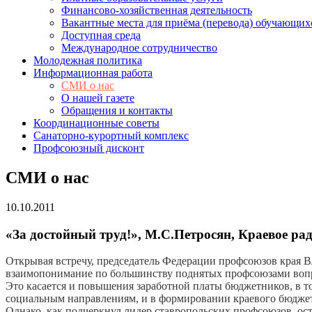
Финансово-хозяйственная деятельность
Вакантные места для приёма (перевода) обучающих
Доступная среда
Международное сотрудничество
Молодежная политика
Информационная работа
СМИ о нас
О нашей газете
Обращения и контакты
Координационные советы
Санаторно-курортный комплекс
Профсоюзный дисконт
СМИ о нас
10.10.2011
«За достойный труд!», М.С.Петросян, Краевое р
Открывая встречу, председатель Федерации профсоюзов края В
взаимопонимание по большинству поднятых профсоюзами вопр
Это касается и повышения заработной платы бюджетников, в то
социальным направлениям, и в формировании краевого бюджета
Однако, как подчеркнул лидер ставропольских профсоюзов, ост