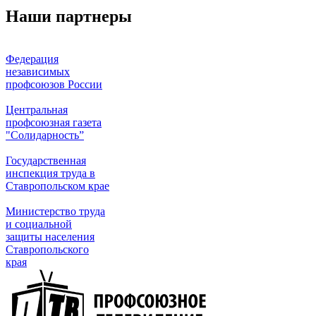
Наши партнеры
Федерация
независимых
профсоюзов России
Центральная
профсоюзная газета
"Солидарность”
Государственная
инспекция труда в
Ставропольском крае
Министерство труда
и социальной
защиты населения
Ставропольского
края