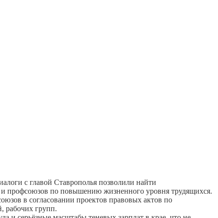
иалоги с главой Ставрополья позволили найти
 и профсоюзов по повышению жизненного уровня трудящихся.
союзов в согласовании проектов правовых актов по
, рабочих групп.
да и серьёзные масштабы теневых зарплат в крае, что не