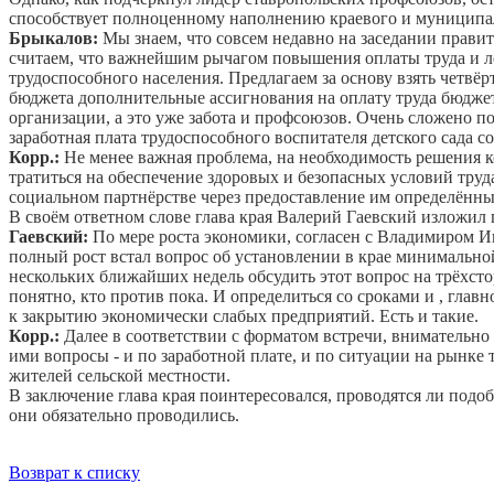
способствует полноценному наполнению краевого и муницип
Брыкалов:
Мы знаем, что совсем недавно на заседании прави
считаем, что важнейшим рычагом повышения оплаты труда и ле
трудоспособного населения. Предлагаем за основу взять четвёрт
бюджета дополнительные ассигнования на оплату труда бюджетн
организации, а это уже забота и профсоюзов. Очень сложено п
заработная плата трудоспособного воспитателя детского сада со
Корр.:
Не менее важная проблема, на необходимость решения к
тратиться на обеспечение здоровых и безопасных условий тру
социальном партнёрстве через предоставление им определённы
В своём ответном слове глава края Валерий Гаевский изложил
Гаевский:
По мере роста экономики, согласен с Владимиром И
полный рост встал вопрос об установлении в крае минимальной
нескольких ближайших недель обсудить этот вопрос на трёхсто
понятно, кто против пока. И определиться со сроками и , глав
к закрытию экономически слабых предприятий. Есть и такие.
Корр.:
Далее в соответствии с форматом встречи, внимательно
ими вопросы - и по заработной плате, и по ситуации на рынке 
жителей сельской местности.
В заключение глава края поинтересовался, проводятся ли под
они обязательно проводились.
Возврат к списку