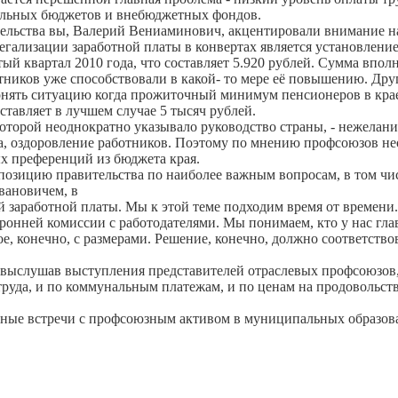
альных бюджетов и внебюджетных фондов.
тельства вы, Валерий Вениаминович, акцентировали внимание н
гализации заработной платы в конвертах является установлени
ый квартал 2010 года, что составляет 5.920 рублей. Сумма вполн
иков уже способствовали в какой- то мере её повышению. Друго
онять ситуацию когда прожиточный минимум пенсионеров в крае в
ставляет в лучшем случае 5 тысяч рублей.
оторой неоднократно указывало руководство страны, - нежелание
да, оздоровление работников. Поэтому по мнению профсоюзов не
х преференций из бюджета края.
 позицию правительства по наиболее важным вопросам, в том чи
вановичем, в
 заработной платы. Мы к этой теме подходим время от времени.
ронней комиссии с работодателями. Мы понимаем, кто у нас глав
ное, конечно, с размерами. Решение, конечно, должно соответств
 выслушав выступления представителей отраслевых профсоюзов,
труда, и по коммунальным платежам, и по ценам на продовольств
обные встречи с профсоюзным активом в муниципальных образов