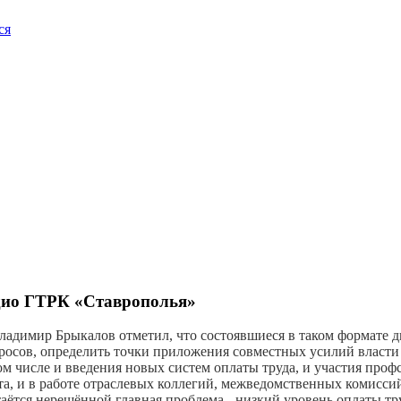
ся
адио ГТРК «Ставрополья»
ладимир Брыкалов отметил, что состоявшиеся в таком формате д
осов, определить точки приложения совместных усилий власти
м числе и введения новых систем оплаты труда, и участия проф
, и в работе отраслевых коллегий, межведомственных комиссий
аётся нерешённой главная проблема - низкий уровень оплаты тру