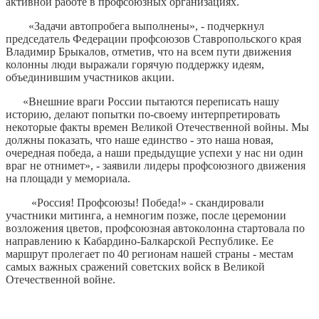
активной работе в профсоюзных организациях.
«Задачи автопробега выполнены», - подчеркнул
председатель Федерации профсоюзов Ставропольского края
Владимир Брыкалов, отметив, что на всем пути движения
колонны люди выражали горячую поддержку идеям,
объединившим участников акции.
«Внешние враги России пытаются переписать нашу
историю, делают попытки по-своему интерпретировать
некоторые факты времен Великой Отечественной войны. Мы
должны показать, что наше единство - это наша новая,
очередная победа, а наши предыдущие успехи у нас ни один
враг не отнимет», - заявили лидеры профсоюзного движения
на площади у мемориала.
«Россия! Профсоюзы! Победа!» - скандировали
участники митинга, а немногим позже, после церемонии
возложения цветов, профсоюзная автоколонна стартовала по
направлению к Кабардино-Балкарской Республике. Ее
маршрут пролегает по 40 регионам нашей страны - местам
самых важных сражений советских войск в Великой
Отечественной войне.