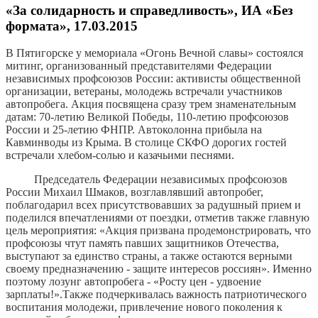
«За солидарность и справедливость», ИА «Без
формата», 17.03.2015
В Пятигорске у мемориала «Огонь Вечной славы» состоялся
митинг, организованный представителями Федерации
независимых профсоюзов России: активисты общественной
организации, ветераны, молодежь встречали участников
автопробега. Акция посвящена сразу трем знаменательным
датам: 70-летию Великой Победы, 110-летию профсоюзов
России и 25-летию ФНПР. Автоколонна прибыла на
Кавминводы из Крыма. В столице СКФО дорогих гостей
встречали хлебом-солью и казачьими песнями.
Председатель Федерации независимых профсоюзов
России Михаил Шмаков, возглавлявший автопробег,
поблагодарил всех присутствовавших за радушный прием и
поделился впечатлениями от поездки, отметив также главную
цель мероприятия: «Акция призвана продемонстрировать, что
профсоюзы чтут память павших защитников Отечества,
выступают за единство страны, а также остаются верными
своему предназначению - защите интересов россиян». Именно
поэтому лозунг автопробега - «Росту цен - удвоение
зарплаты!».Также подчеркивалась важность патриотического
воспитания молодежи, привлечение нового поколения к