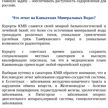
главную задачу – обеспечивать доступность оздоровления для
россиян.
Что лечат на Кавказских Минеральных Водах?
Курорты КМВ славятся своей мощной бальнеологической и
лечебной базой: это более ста источников минеральной воды
тринадцати различных типов, уникальное грязелечение
(целебная грязь Тамбуканского озера) и уникальные
возможности радонотерапии.
Курорту с советских времен удалось сохранить
специализацию местных санаториев и высокую
квалификацию персонала, так что в медицинском плане
Кавминводы превосходят любой европейский курорт.
Выбирая путевку в санатории КМВ обратите внимание, что в
Кисловодске лечат заболевания сердечно-сосудистой системы,
в Ессентуках – заболевания желудочно-кишечного тракта и
нарушения обмена веществ, в Железноводске – болезни
органов пищеварения, поджелудочной железы, урологические
заболевания, в Пятигорске – заболевания опорно-
двигательного аппарата,нервной системы, гинекологические
заболевания.