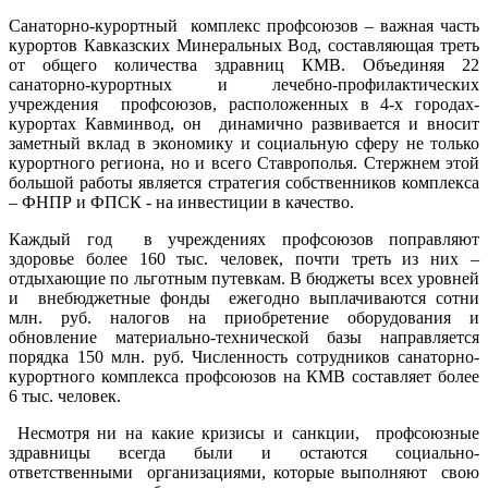
Санаторно-курортный комплекс профсоюзов – важная часть
курортов Кавказских Минеральных Вод, составляющая треть
от общего количества здравниц КМВ. Объединяя 22
санаторно-курортных и лечебно-профилактических
учреждения профсоюзов, расположенных в 4-х городах-
курортах Кавминвод, он динамично развивается и вносит
заметный вклад в экономику и социальную сферу не только
курортного региона, но и всего Ставрополья. Стержнем этой
большой работы является стратегия собственников комплекса
– ФНПР и ФПСК - на инвестиции в качество.
Каждый год в учреждениях профсоюзов поправляют
здоровье более 160 тыс. человек, почти треть из них –
отдыхающие по льготным путевкам. В бюджеты всех уровней
и внебюджетные фонды ежегодно выплачиваются сотни
млн. руб. налогов на приобретение оборудования и
обновление материально-технической базы направляется
порядка 150 млн. руб. Численность сотрудников санаторно-
курортного комплекса профсоюзов на КМВ составляет более
6 тыс. человек.
Несмотря ни на какие кризисы и санкции, профсоюзные
здравницы всегда были и остаются социально-
ответственными организациями, которые выполняют свою