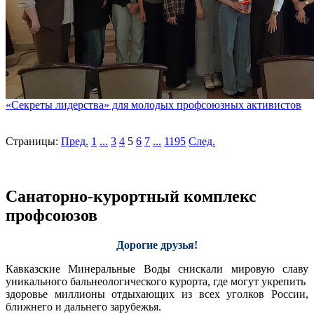
«Секреты лидерства» для молодых профсоюзных активистов
Страницы:
Пред.
1
...
3
4
5
6
7
...
1195
След.
Санаторно-курортный комплекс
профсоюзов
Дорогие друзья!
Кавказские Минеральные Воды снискали мировую славу
уникального бальнеологического курорта, где могут укрепить
здоровье миллионы отдыхающих из всех уголков России,
ближнего и дальнего зарубежья.